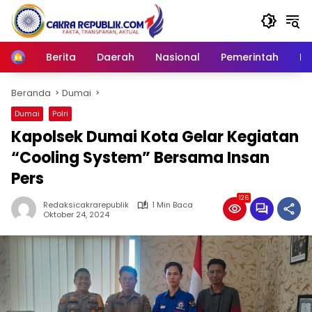
Langsung
ke
konten
Berita
Daerah
Nasional
Pemerintah
Ro
Home
Beranda
Dumai
Dumai
Polri
Kapolsek Dumai Kota Gelar Kegiatan
“Cooling System” Bersama Insan
Pers
126
Redaksicakrarepublik
1 Min Baca
Oktober 24, 2024