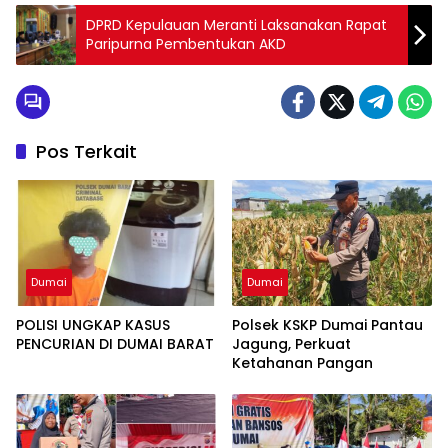
DPRD Kepulauan Meranti Laksanakan Rapat
Paripurna Pembentukan AKD
Pos Terkait
Dumai
Dumai
POLISI UNGKAP KASUS
Polsek KSKP Dumai Pantau
PENCURIAN DI DUMAI BARAT
Jagung, Perkuat
Ketahanan Pangan