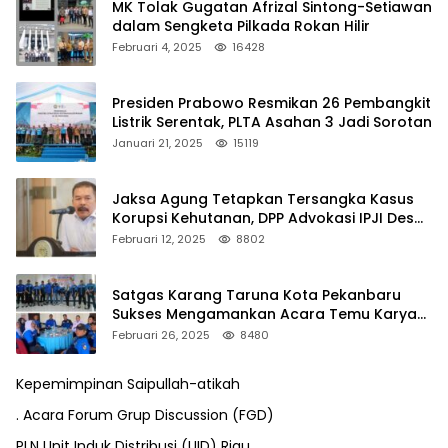
MK Tolak Gugatan Afrizal Sintong-Setiawan
dalam Sengketa Pilkada Rokan Hilir
Februari 4, 2025
16428
Presiden Prabowo Resmikan 26 Pembangkit
Listrik Serentak, PLTA Asahan 3 Jadi Sorotan
Januari 21, 2025
15119
Jaksa Agung Tetapkan Tersangka Kasus
Korupsi Kehutanan, DPP Advokasi IPJI Desak
Pengusutan Pajak RAPP
Februari 12, 2025
8802
Satgas Karang Taruna Kota Pekanbaru
Sukses Mengamankan Acara Temu Karya
VII Karang Taruna Pekanbaru
Februari 26, 2025
8480
Kepemimpinan Saipullah-atikah
. Acara Forum Grup Discussion (FGD)
PLN Unit Induk Distribusi (UID) Riau