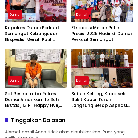
Dumai
Dumai
Kapolres Dumai Perkuat
Ekspedisi Merah Putih
Semangat Kebangsaan,
Presisi 2026 Hadir di Dumai,
Ekspedisi Merah Putih
Perkuat Semangat
Presisi 2026 Hadirkan Aksi
Kebangsaan dan
Nyata untuk Rakyat
Kepedulian Sosial
Dumai
Dumai
Sat Resnarkoba Polres
Subuh Keliling, Kapolsek
Dumai Amankan 115 Butir
Bukit Kapur Turun
Ekstasi, 13 Pil Happy Five,
Langsung Serap Aspirasi
dan 2 Bungkus Etomidate
Jamaah
dari Seorang Pria
Tinggalkan Balasan
Alamat email Anda tidak akan dipublikasikan.
Ruas yang