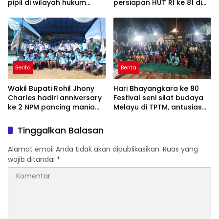
pipil di wilayah hukum
persiapan HUT RI ke 81 di
Polsek TPTM
aula kantor camat TPTM
Berita
Berita
Wakil Bupati Rohil Jhony
Hari Bhayangkara ke 80
Charles hadiri anniversary
Festival seni silat budaya
ke 2 NPM pancing mania
Melayu di TPTM, antusias
bagan Sinembah yang
masyarakat yang datang
diikuti 1154 peserta dari
bukan hanya dari Rohil,
Tinggalkan Balasan
berbagai wilayah di pulau
bahkan dari luar
sumatera
kabupaten Rohil
Alamat email Anda tidak akan dipublikasikan.
Ruas yang
wajib ditandai
*