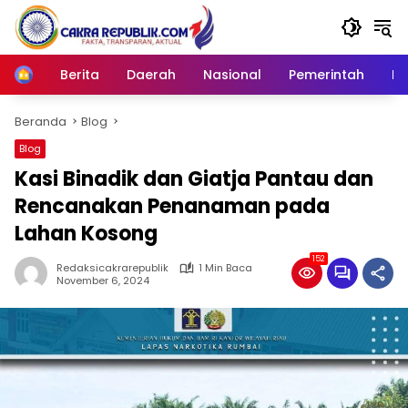
Langsung
ke
konten
Berita
Daerah
Nasional
Pemerintah
Ro
Home
Beranda
Blog
Blog
Kasi Binadik dan Giatja Pantau dan
Rencanakan Penanaman pada
Lahan Kosong
152
Redaksicakrarepublik
1 Min Baca
November 6, 2024