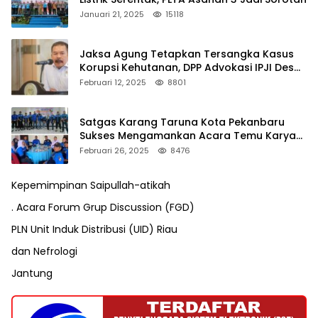
Januari 21, 2025
15118
Jaksa Agung Tetapkan Tersangka Kasus
Korupsi Kehutanan, DPP Advokasi IPJI Desak
Pengusutan Pajak RAPP
Februari 12, 2025
8801
Satgas Karang Taruna Kota Pekanbaru
Sukses Mengamankan Acara Temu Karya
VII Karang Taruna Pekanbaru
Februari 26, 2025
8476
Kepemimpinan Saipullah-atikah
. Acara Forum Grup Discussion (FGD)
PLN Unit Induk Distribusi (UID) Riau
dan Nefrologi
Jantung