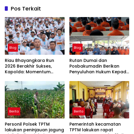
Pos Terkait
Blog
Blog
Riau Bhayangkara Run
Rutan Dumai dan
2026 Berakhir Sukses,
Posbakumadin Berikan
Kapolda: Momentum
Penyuluhan Hukum Kepada
Gerakkan Ekonomi dan
Warga Binaan.
Perkuat Sport Tourism Riau
Berita
Berita
Personil Polsek TPTM
Pemerintah kecamatan
lakukan peninjauan jagung
TPTM lakukan rapat