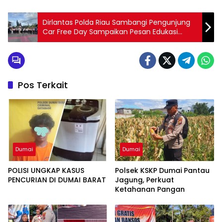
Dirlantas Polda Riau Sambangi Pengunjung
Car Free Day Sampaikan Pesan Edukasi
Kamtibmas & Kamseltibcarlantas
Pos Terkait
Dumai
Dumai
POLISI UNGKAP KASUS
Polsek KSKP Dumai Pantau
PENCURIAN DI DUMAI BARAT
Jagung, Perkuat
Ketahanan Pangan