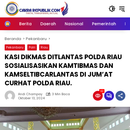
Langsung
ke
konten
Berita
Daerah
Nasional
Pemerintah
Ro
Home
Beranda
Pekanbaru
Pekanbaru
Polri
Riau
KASI DIKMAS DITLANTAS POLDA RIAU
SOSIALISASIKAN KAMTIBMAS DAN
KAMSELTIBCARLANTAS DI JUM’AT
CURHAT POLDA RIAU.
92
Andi Champay
3 Min Baca
Oktober 13, 2024