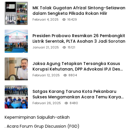
MK Tolak Gugatan Afrizal Sintong-Setiawan
dalam Sengketa Pilkada Rokan Hilir
Februari 4, 2025
16429
Presiden Prabowo Resmikan 26 Pembangkit
Listrik Serentak, PLTA Asahan 3 Jadi Sorotan
Januari 21, 2025
15121
Jaksa Agung Tetapkan Tersangka Kasus
Korupsi Kehutanan, DPP Advokasi IPJI Desak
Pengusutan Pajak RAPP
Februari 12, 2025
8804
Satgas Karang Taruna Kota Pekanbaru
Sukses Mengamankan Acara Temu Karya
VII Karang Taruna Pekanbaru
Februari 26, 2025
8480
Kepemimpinan Saipullah-atikah
. Acara Forum Grup Discussion (FGD)