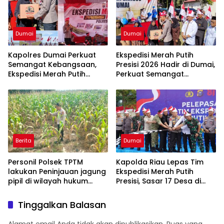
Dumai
Dumai
Kapolres Dumai Perkuat
Ekspedisi Merah Putih
Semangat Kebangsaan,
Presisi 2026 Hadir di Dumai,
Ekspedisi Merah Putih
Perkuat Semangat
Presisi 2026 Hadirkan Aksi
Kebangsaan dan
Nyata untuk Rakyat
Kepedulian Sosial
Berita
Dumai
Personil Polsek TPTM
Kapolda Riau Lepas Tim
lakukan Peninjauan jagung
Ekspedisi Merah Putih
pipil di wilayah hukum
Presisi, Sasar 17 Desa di
Polsek TPTM
Wilayah 3T
Tinggalkan Balasan
Alamat email Anda tidak akan dipublikasikan.
Ruas yang