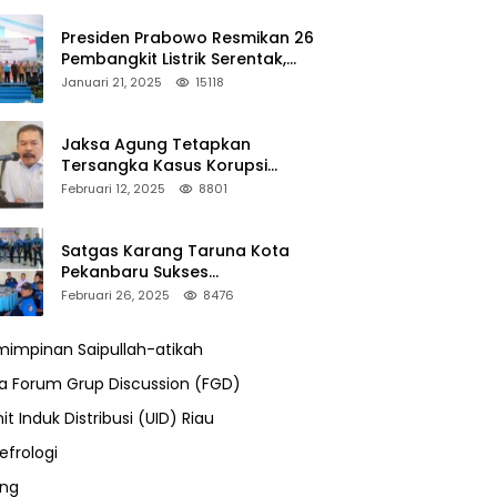
Presiden Prabowo Resmikan 26
Pembangkit Listrik Serentak,
PLTA Asahan 3 Jadi Sorotan
Januari 21, 2025
15118
Jaksa Agung Tetapkan
Tersangka Kasus Korupsi
Kehutanan, DPP Advokasi IPJI
Februari 12, 2025
8801
Desak Pengusutan Pajak RAPP
Satgas Karang Taruna Kota
Pekanbaru Sukses
Mengamankan Acara Temu
Februari 26, 2025
8476
Karya VII Karang Taruna
Pekanbaru
impinan Saipullah-atikah
ra Forum Grup Discussion (FGD)
it Induk Distribusi (UID) Riau
efrologi
ung