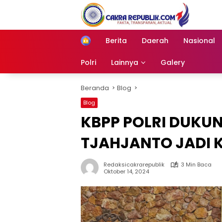
Langsung
ke
konten
Berita
Daerah
Nasional
Home
Polri
Lainnya
Galery
Beranda
Blog
Blog
KBPP POLRI DUKU
TJAHJANTO JADI
Redaksicakrarepublik
3 Min Baca
Oktober 14, 2024