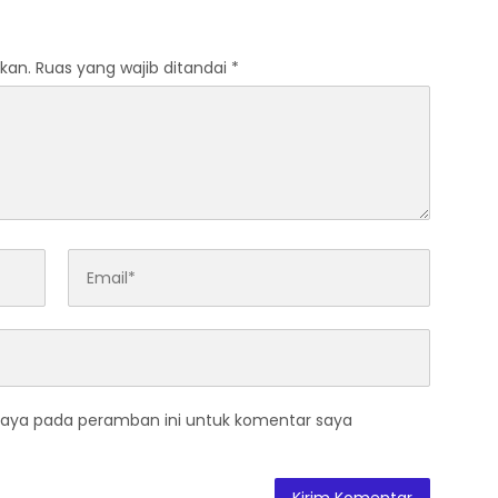
 dari berbagai
bukan hanya dari Rohil,
 di pulau sumatera
bahkan dari luar kabupaten
Rohil
kan.
Ruas yang wajib ditandai
*
saya pada peramban ini untuk komentar saya