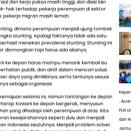
ial dan kerja paksa masih tinggi, dan disisi lain
k-hak terhadap pekerja perempuan di sektor
k pekerja migran masih lemah.
u stunting, dimana perempuan menjadi ujung tombak
gka stunting. Apalagi faktanya tidak ada satu
rhasil menekan prevalensi stunting. Stunting ini
ar diomongkan tapi harus ada aksinya.
wani ke depan harus mampu menarik kembali isu
hatian publik, dan aktif dalam mencari solusi
 daya yang dimilikinya, serta tentunya sesuai
nya sebagai organisasi.
Kepem
da kemajuan selama ini, namun tantangan ke depan
. Aca
berharap Kowani ke depan bergerak, menyusun
n yang dihadapi oleh perempuan di atas. Kita
PLN Un
eran kesejarahannya seperti dulu dan menjadi
dan N
 Indonesia seutuhnya. Menjadi problem solver.
Jant