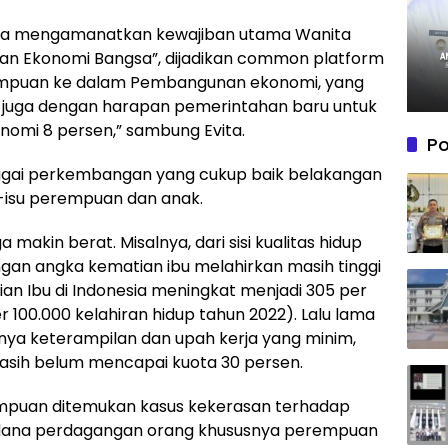
bisa mengamanatkan kewajiban utama Wanita
an Ekonomi Bangsa”, dijadikan common platform
empuan ke dalam Pembangunan ekonomi, yang
alan juga dengan harapan pemerintahan baru untuk
omi 8 persen,” sambung Evita.
Po
agai perkembangan yang cukup baik belakangan
isu-isu perempuan dan anak.
 makin berat. Misalnya, dari sisi kualitas hidup
angan angka kematian ibu melahirkan masih tinggi
an Ibu di Indonesia meningkat menjadi 305 per
er 100.000 kelahiran hidup tahun 2022). Lalu lama
nya keterampilan dan upah kerja yang minim,
masih belum mencapai kuota 30 persen.
empuan ditemukan kasus kekerasan terhadap
pidana perdagangan orang khususnya perempuan