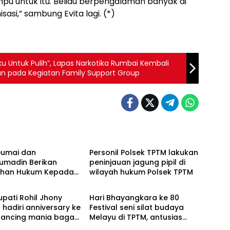
pu untuk itu. Beliau berpengalaman banyak di
sasi,” sambung Evita lagi. (*)
 Untuk Pulih”, Lapas Narkotika Rumbai Kembali
an pada Kegiatan Family Support Group
Berita
Dumai dan
Personil Polsek TPTM lakukan
umadin Berikan
peninjauan jagung pipil di
uhan Hukum Kepada
wilayah hukum Polsek TPTM
Berita
Binaan.
upati Rohil Jhony
Hari Bhayangkara ke 80
 ke
Festival seni silat budaya
Melayu di TPTM, antusias
h yang diikuti 1154
masyarakat yang datang