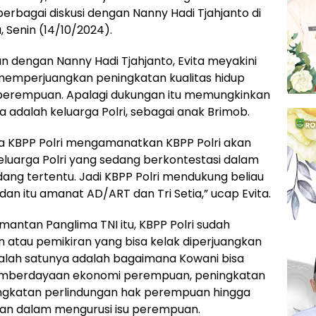
rbagai diskusi dengan Nanny Hadi Tjahjanto di
, Senin (14/10/2024).
 dengan Nanny Hadi Tjahjanto, Evita meyakini
emperjuangkan peningkatan kualitas hidup
perempuan. Apalagi dukungan itu memungkinkan
a adalah keluarga Polri, sebagai anak Brimob.
a KBPP Polri mengamanatkan KBPP Polri akan
uarga Polri yang sedang berkontestasi dalam
idang tertentu. Jadi KBPP Polri mendukung beliau
an itu amanat AD/ART dan Tri Setia,” ucap Evita.
 mantan Panglima TNI itu, KBPP Polri sudah
tau pemikiran yang bisa kelak diperjuangkan
alah satunya adalah bagaimana Kowani bisa
berdayaan ekonomi perempuan, peningkatan
ingkatan perlindungan hak perempuan hingga
n dalam mengurusi isu perempuan.