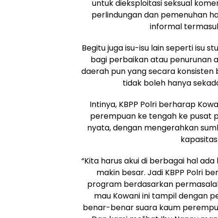
untuk dieksploitasi seksual komers
perlindungan dan pemenuhan ha
informal termasu
Begitu juga isu-isu lain seperti is
bagi perbaikan atau penurunan an
daerah pun yang secara konsisten be
tidak boleh hanya sekad
Intinya, KBPP Polri berharap Ko
perempuan ke tengah ke pusat per
nyata, dengan mengerahkan sumber
kapasitas
“Kita harus akui di berbagai hal a
makin besar. Jadi KBPP Polri 
program berdasarkan permasalaha
mau Kowani ini tampil dengan p
benar-benar suara kaum perempuan