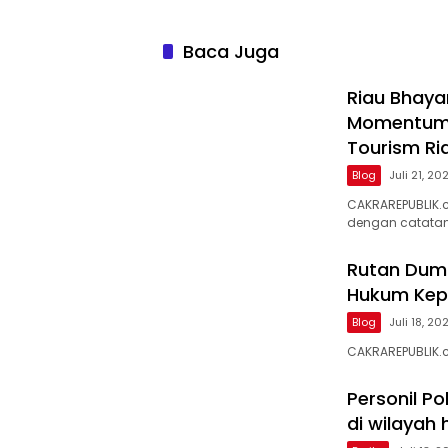
Baca Juga
Riau Bhaya
Momentum 
Tourism Ri
Blog
Juli 21, 20
CAKRAREPUBLIK.
dengan catata
Rutan Dum
Hukum Kep
Blog
Juli 18, 20
CAKRAREPUBLIK.
Personil Po
di wilayah