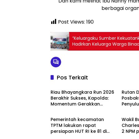
Dan kami melihat Ibu Nanny mam
berbagai organi
Post Views:
190
“Keluargaku Sumber Kekuatanku
Hadirkan Keluarga Warga Bina
Pos Terkait
Blog
Blog
Riau Bhayangkara Run 2026
Rutan 
Berakhir Sukses, Kapolda:
Posbak
Momentum Gerakkan
Penyul
Berita
Berita
Ekonomi dan Perkuat Sport
Warga 
Tourism Riau
Pemerintah kecamatan
Wakil B
TPTM lakukan rapat
Charles hadiri anniversary
persiapan HUT RI ke 81 di
2 NPM pancing mania bagan
aula kantor camat TPTM
Sinemba