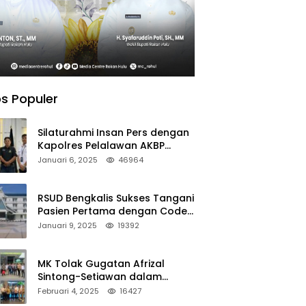
s Populer
Silaturahmi Insan Pers dengan
Kapolres Pelalawan AKBP
Afrizal Asri, S.I.K.
Januari 6, 2025
46964
RSUD Bengkalis Sukses Tangani
Pasien Pertama dengan Code
Stroke
Januari 9, 2025
19392
MK Tolak Gugatan Afrizal
Sintong-Setiawan dalam
Sengketa Pilkada Rokan Hilir
Februari 4, 2025
16427