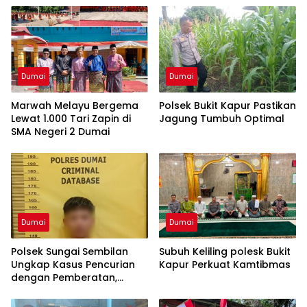
Dumai
Dumai
Marwah Melayu Bergema
Polsek Bukit Kapur Pastikan
Lewat 1.000 Tari Zapin di
Jagung Tumbuh Optimal
SMA Negeri 2 Dumai
Dumai
Dumai
Polsek Sungai Sembilan
Subuh Keliling polesk Bukit
Ungkap Kasus Pencurian
Kapur Perkuat Kamtibmas
dengan Pemberatan,
Pelaku dan Barang Bukti
Berhasil Diamankan