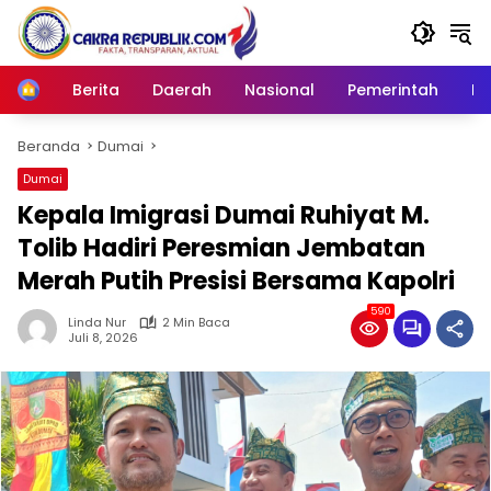
Langsung
ke
konten
Berita
Daerah
Nasional
Pemerintah
Ro
Home
Beranda
Dumai
Dumai
Kepala Imigrasi Dumai Ruhiyat M.
Tolib Hadiri Peresmian Jembatan
Merah Putih Presisi Bersama Kapolri
590
Linda Nur
2 Min Baca
Juli 8, 2026