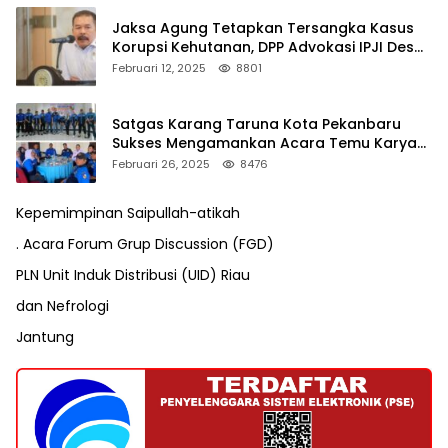
Jaksa Agung Tetapkan Tersangka Kasus
Korupsi Kehutanan, DPP Advokasi IPJI Desak
Pengusutan Pajak RAPP
Februari 12, 2025
8801
Satgas Karang Taruna Kota Pekanbaru
Sukses Mengamankan Acara Temu Karya
VII Karang Taruna Pekanbaru
Februari 26, 2025
8476
Kepemimpinan Saipullah-atikah
. Acara Forum Grup Discussion (FGD)
PLN Unit Induk Distribusi (UID) Riau
dan Nefrologi
Jantung