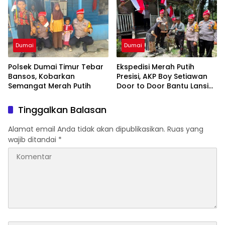
Dumai
Dumai
Polsek Dumai Timur Tebar
Ekspedisi Merah Putih
Bansos, Kobarkan
Presisi, AKP Boy Setiawan
Semangat Merah Putih
Door to Door Bantu Lansia
99 Tahun dan Kibarkan
Semangat HUT RI ke-81
Tinggalkan Balasan
Alamat email Anda tidak akan dipublikasikan.
Ruas yang
wajib ditandai
*