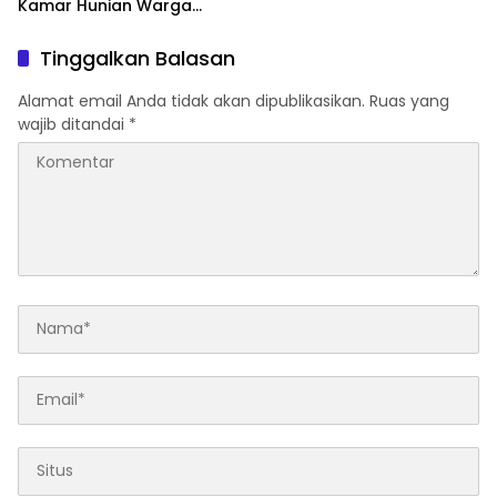
Kamar Hunian Warga
Bersama
Binaan Sebagai Langkah
Konkret Berantas
Tinggalkan Balasan
Perederan Narkoba dan
Modus Penipuan
Alamat email Anda tidak akan dipublikasikan.
Ruas yang
wajib ditandai
*