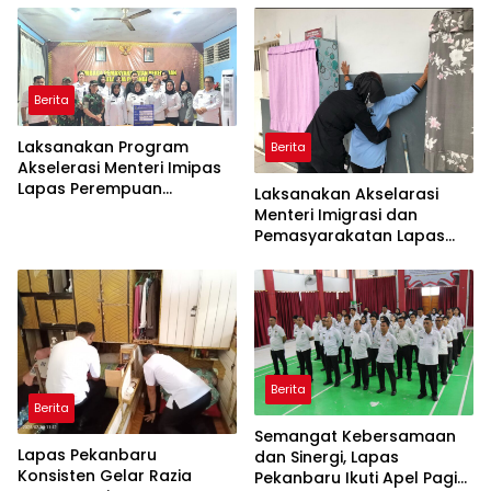
serta memberantas
Handphone, pungutan liar
dan narkoba (Halinar).
Berita
Laksanakan Program
Berita
Akselerasi Menteri Imipas
Lapas Perempuan
Laksanakan Akselarasi
Pekanbaru Gelar Razia
Menteri Imigrasi dan
Malam Hari bersama APH
Pemasyarakatan Lapas
Perempuan Pekanbaru
Geledah Lagi Kamar
Hunian
Berita
Berita
Semangat Kebersamaan
Lapas Pekanbaru
dan Sinergi, Lapas
Konsisten Gelar Razia
Pekanbaru Ikuti Apel Pagi