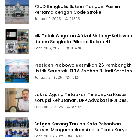
RSUD Bengkalis Sukses Tangani Pasien
Pertama dengan Code Stroke
Januari 9, 2025
19395
MK Tolak Gugatan Afrizal Sintong-Setiawan
dalam Sengketa Pilkada Rokan Hilir
Februari 4, 2025
16428
Presiden Prabowo Resmikan 26 Pembangkit
Listrik Serentak, PLTA Asahan 3 Jadi Sorotan
Januari 21, 2025
15121
Jaksa Agung Tetapkan Tersangka Kasus
Korupsi Kehutanan, DPP Advokasi IPJI Desak
Pengusutan Pajak RAPP
Februari 12, 2025
8802
Satgas Karang Taruna Kota Pekanbaru
Sukses Mengamankan Acara Temu Karya
VII Karang Taruna Pekanbaru
Februari 26, 2025
8480