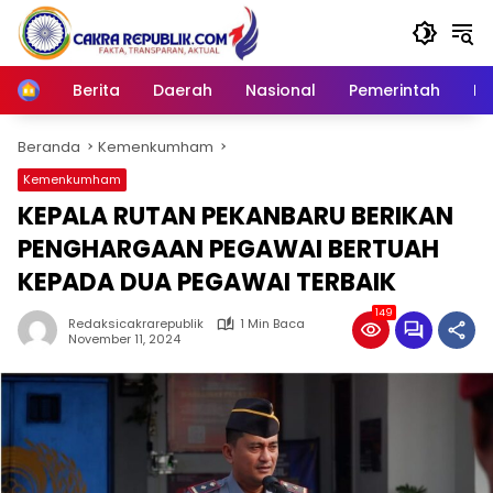
Langsung
ke
konten
Berita
Daerah
Nasional
Pemerintah
Ro
Home
Beranda
Kemenkumham
Kemenkumham
KEPALA RUTAN PEKANBARU BERIKAN
PENGHARGAAN PEGAWAI BERTUAH
KEPADA DUA PEGAWAI TERBAIK
149
Redaksicakrarepublik
1 Min Baca
November 11, 2024