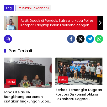
Tag:
Rutan Pekanbaru
Asyik Duduk di Pondok, Satresnarkoba Polres
Kampar Tangkap Pelaku Narkoba dengan
Berat 51.20 Gram
Pos Terkait
Berita
Berita
Berkas Tersangka Dugaan
Lapas Kelas IIA
Korupsi Diskominfotiksan
Bangkinang berbenah
Pekanbaru Segera
ciptakan lingkungan Lapas
Dilimpahkan ke Pengadilan
yang bersih dan aman