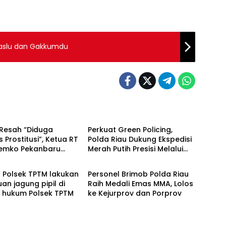
waslu dan Gakkumdu
Berita
Resah “Diduga
Perkuat Green Policing,
s Prostitusi”, Ketua RT
Polda Riau Dukung Ekspedisi
Pemko Pekanbaru
Merah Putih Presisi Melalui
Berita
 Legalitas dan
Pelatihan Penanaman
as Z Homestay di
Mangrove
l Polsek TPTM lakukan
Personel Brimob Polda Riau
anjung Datuk
uan jagung pipil di
Raih Medali Emas MMA, Lolos
h hukum Polsek TPTM
ke Kejurprov dan Porprov