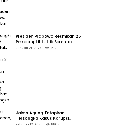
Presiden Prabowo Resmikan 26
Pembangkit Listrik Serentak,
PLTA Asahan 3 Jadi Sorotan
Januari 21, 2025
15121
Jaksa Agung Tetapkan
Tersangka Kasus Korupsi
Kehutanan, DPP Advokasi IPJI
Februari 12, 2025
8802