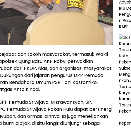
ah pejabat dan tokoh masyarakat, termasuk Wakil
apolsek Ujung Batu AKP Roby, perwakilan
uban dari PKDP, Nias, dan organisasi masyarakat
. Dukungan dari jajaran pengurus DPP Pemuda
adiran Bendahara Umum PSR Toni Kosromiko,
tgas Anto Kincai.
P Pemuda Sriwijaya, Misrawansyah, SP,
 Pemuda Sriwijaya Rokan Hulu dapat bersinergi
uban, dan ormas lainnya. Ia juga menekankan
umi dipijak, di situ langit dijunjung” sebagai
Kepem