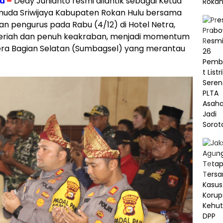
lu
–
Dedy Junianto resmi dilantik sebagai Ketua
da Sriwijaya Kabupaten Rokan Hulu bersama
an pengurus pada Rabu (4/12) di Hotel Netra,
 meriah dan penuh keakraban, menjadi momentum
era Bagian Selatan (Sumbagsel) yang merantau