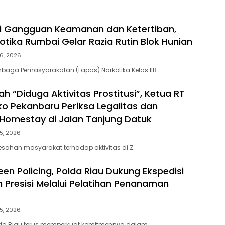
ni Gangguan Keamanan dan Ketertiban,
otika Rumbai Gelar Razia Rutin Blok Hunian
6, 2026
baga Pemasyarakatan (Lapas) Narkotika Kelas IIB…
h “Diduga Aktivitas Prostitusi”, Ketua RT
o Pekanbaru Periksa Legalitas dan
Z Homestay di Jalan Tanjung Datuk
5, 2026
esahan masyarakat terhadap aktivitas di Z…
en Policing, Polda Riau Dukung Ekspedisi
h Presisi Melalui Pelatihan Penanaman
5, 2026
lda Riau terus memperkuat komitmennya dalam…