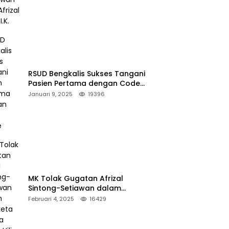
RSUD Bengkalis Sukses Tangani
Pasien Pertama dengan Code
Stroke
Januari 9, 2025
19396
MK Tolak Gugatan Afrizal
Sintong-Setiawan dalam
Sengketa Pilkada Rokan Hilir
Februari 4, 2025
16429