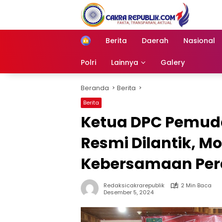
Langsung
ke
konten
Berita
Daerah
Nasional
Home
Polri
Lainnya
Galery
Beranda
Berita
Berita
Ketua DPC Pemuda
Resmi Dilantik, 
Kebersamaan Pe
Redaksicakrarepublik
2 Min Baca
Desember 5, 2024