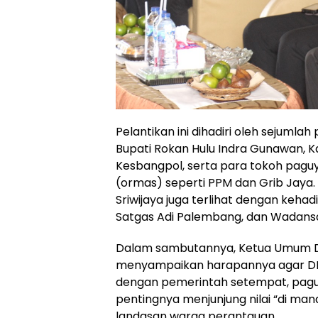
Pelantikan ini dihadiri oleh sejuml
Bupati Rokan Hulu Indra Gunawan, K
Kesbangpol, serta para tokoh paguy
(ormas) seperti PPM dan Grib Jaya
Sriwijaya juga terlihat dengan keh
Satgas Adi Palembang, dan Wadansa
Dalam sambutannya, Ketua Umum DP
menyampaikan harapannya agar DPC
dengan pemerintah setempat, paguy
pentingnya menjunjung nilai “di mana b
landasan warga perantauan.