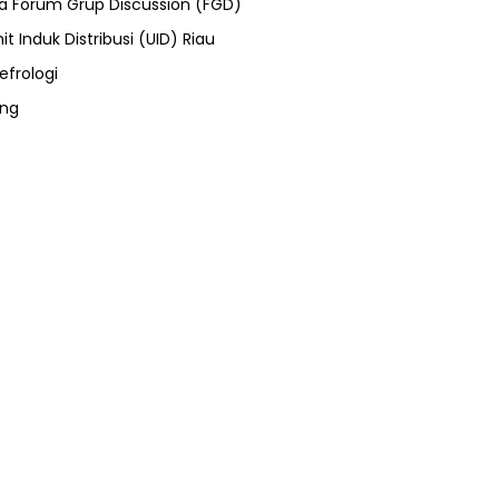
ra Forum Grup Discussion (FGD)
it Induk Distribusi (UID) Riau
efrologi
ung