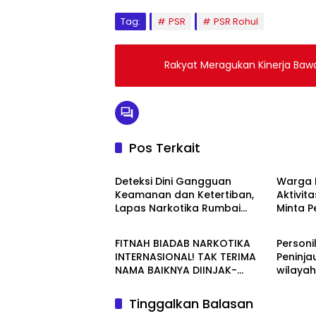
Tag:
PSR
PSR Rohul
Rakyat Meragukan Kinerja Ba
Pos Terkait
Berita
Berita
Deteksi Dini Gangguan
Warga 
Keamanan dan Ketertiban,
Aktivita
Lapas Narkotika Rumbai
Minta 
Berita
Berita
Gelar Razia Rutin Blok Hunian
Periksa
Aktivit
FITNAH BIADAB NARKOTIKA
Personi
Jalan T
INTERNASIONAL! TAK TERIMA
Peninja
NAMA BAIKNYA DIINJAK-
wilaya
INJAK, ANDI MORENA DECLARE
WAR: SIAP Bantai DAN SERET
Tinggalkan Balasan
AKUN PEMBUNUH KARAKTER