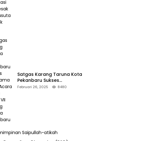
Desak Pengusutan Pajak RAPP
Satgas Karang Taruna Kota
Pekanbaru Sukses
Mengamankan Acara Temu
Februari 26, 2025
8480
Karya VII Karang Taruna
Pekanbaru
impinan Saipullah-atikah