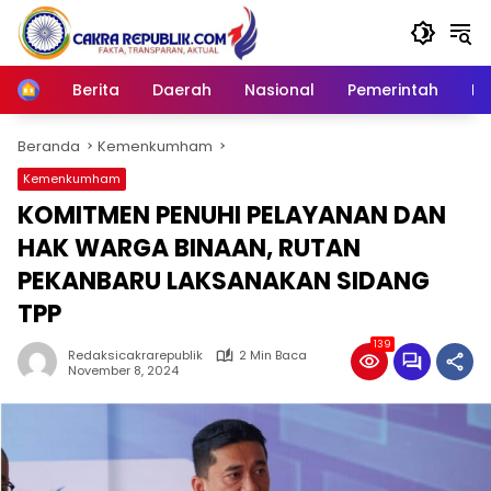
Langsung
ke
konten
Berita
Daerah
Nasional
Pemerintah
Ro
Home
Beranda
Kemenkumham
Kemenkumham
KOMITMEN PENUHI PELAYANAN DAN
HAK WARGA BINAAN, RUTAN
PEKANBARU LAKSANAKAN SIDANG
TPP
139
Redaksicakrarepublik
2 Min Baca
November 8, 2024