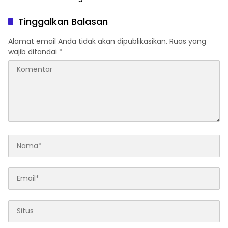
Binaan Sebagai Langkah
Konkret Berantas
Tinggalkan Balasan
Perederan Narkoba dan
Modus Penipuan
Alamat email Anda tidak akan dipublikasikan.
Ruas yang
wajib ditandai
*