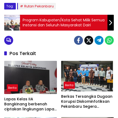
Tag:
Rutan Pekanbaru
Program Kabupaten/Kota Sehat Milik Semua
Instansi dan Seluruh Masyarakat Dairi
Pos Terkait
Berita
Berita
Berkas Tersangka Dugaan
Lapas Kelas IIA
Korupsi Diskominfotiksan
Bangkinang berbenah
Pekanbaru Segera
ciptakan lingkungan Lapas
Dilimpahkan ke Pengadilan
yang bersih dan aman