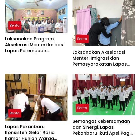
serta memberantas
Handphone, pungutan liar
dan narkoba (Halinar).
Berita
Laksanakan Program
Berita
Akselerasi Menteri Imipas
Lapas Perempuan
Laksanakan Akselarasi
Pekanbaru Gelar Razia
Menteri Imigrasi dan
Malam Hari bersama APH
Pemasyarakatan Lapas
Perempuan Pekanbaru
Geledah Lagi Kamar
Hunian
Berita
Berita
Semangat Kebersamaan
Lapas Pekanbaru
dan Sinergi, Lapas
Konsisten Gelar Razia
Pekanbaru Ikuti Apel Pagi
Kamar Hunian Warga
Bersama