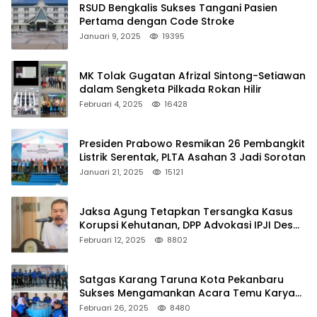
RSUD Bengkalis Sukses Tangani Pasien
Pertama dengan Code Stroke
Januari 9, 2025
19395
MK Tolak Gugatan Afrizal Sintong-Setiawan
dalam Sengketa Pilkada Rokan Hilir
Februari 4, 2025
16428
Presiden Prabowo Resmikan 26 Pembangkit
Listrik Serentak, PLTA Asahan 3 Jadi Sorotan
Januari 21, 2025
15121
Jaksa Agung Tetapkan Tersangka Kasus
Korupsi Kehutanan, DPP Advokasi IPJI Desak
Pengusutan Pajak RAPP
Februari 12, 2025
8802
Satgas Karang Taruna Kota Pekanbaru
Sukses Mengamankan Acara Temu Karya
VII Karang Taruna Pekanbaru
Februari 26, 2025
8480