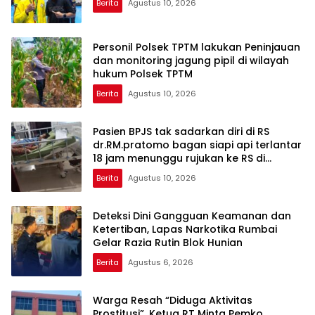
Berita
Agustus 10, 2026
Personil Polsek TPTM lakukan Peninjauan
dan monitoring jagung pipil di wilayah
hukum Polsek TPTM
Berita
Agustus 10, 2026
Pasien BPJS tak sadarkan diri di RS
dr.RM.pratomo bagan siapi api terlantar
18 jam menunggu rujukan ke RS di
pekanbaru
Berita
Agustus 10, 2026
Deteksi Dini Gangguan Keamanan dan
Ketertiban, Lapas Narkotika Rumbai
Gelar Razia Rutin Blok Hunian
Berita
Agustus 6, 2026
Warga Resah “Diduga Aktivitas
Prostitusi”, Ketua RT Minta Pemko