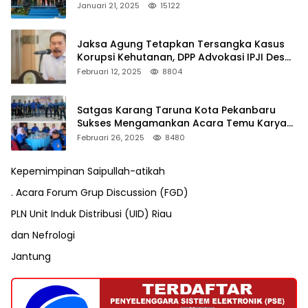
Januari 21, 2025
15122
Jaksa Agung Tetapkan Tersangka Kasus
Korupsi Kehutanan, DPP Advokasi IPJI Desak
Pengusutan Pajak RAPP
Februari 12, 2025
8804
Satgas Karang Taruna Kota Pekanbaru
Sukses Mengamankan Acara Temu Karya
VII Karang Taruna Pekanbaru
Februari 26, 2025
8480
Kepemimpinan Saipullah-atikah
. Acara Forum Grup Discussion (FGD)
PLN Unit Induk Distribusi (UID) Riau
dan Nefrologi
Jantung