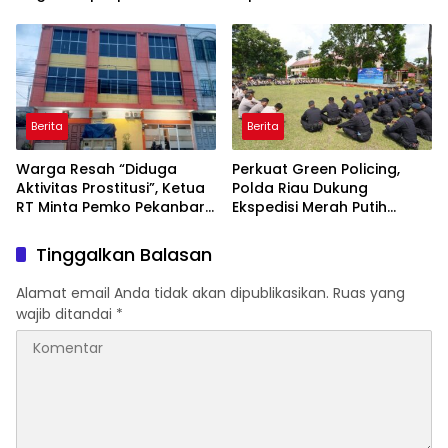
18 jam menunggu rujukan
Gelar Razia Rutin Blok
ke RS di pekanbaru
Hunian
Berita
Berita
Warga Resah “Diduga
Perkuat Green Policing,
Aktivitas Prostitusi”, Ketua
Polda Riau Dukung
RT Minta Pemko Pekanbaru
Ekspedisi Merah Putih
Periksa Legalitas dan
Presisi Melalui Pelatihan
Aktivitas Z Homestay di
Penanaman Mangrove
Tinggalkan Balasan
Jalan Tanjung Datuk
Alamat email Anda tidak akan dipublikasikan.
Ruas yang
wajib ditandai
*