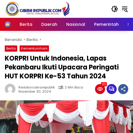
Langsung
ke
konten
Berita
Daerah
Nasional
Pemerintah
Ro
Home
Beranda
Berita
Berita
Kemenkumham
KORPRI Untuk Indonesia, Lapas
Pekanbaru Ikuti Upacara Peringati
HUT KORPRI Ke-53 Tahun 2024
120
Redaksicakrarepublik
2 Min Baca
November 30, 2024