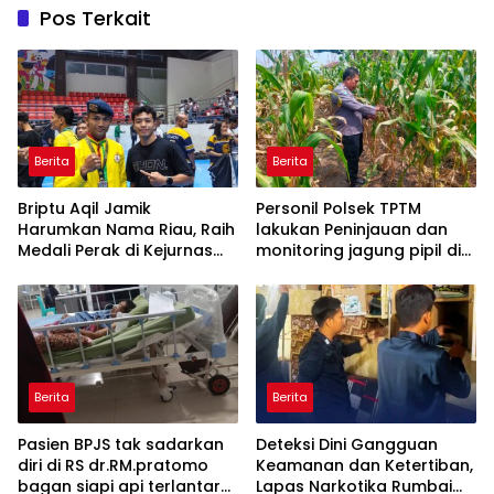
Pos Terkait
Berita
Berita
Briptu Aqil Jamik
Personil Polsek TPTM
Harumkan Nama Riau, Raih
lakukan Peninjauan dan
Medali Perak di Kejurnas
monitoring jagung pipil di
Muaythai
wilayah hukum Polsek
TPTM
Berita
Berita
Pasien BPJS tak sadarkan
Deteksi Dini Gangguan
diri di RS dr.RM.pratomo
Keamanan dan Ketertiban,
bagan siapi api terlantar
Lapas Narkotika Rumbai