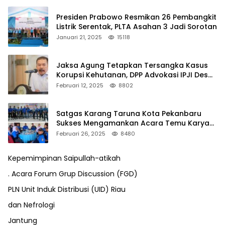
Presiden Prabowo Resmikan 26 Pembangkit
Listrik Serentak, PLTA Asahan 3 Jadi Sorotan
Januari 21, 2025
15118
Jaksa Agung Tetapkan Tersangka Kasus
Korupsi Kehutanan, DPP Advokasi IPJI Desak
Pengusutan Pajak RAPP
Februari 12, 2025
8802
Satgas Karang Taruna Kota Pekanbaru
Sukses Mengamankan Acara Temu Karya
VII Karang Taruna Pekanbaru
Februari 26, 2025
8480
Kepemimpinan Saipullah-atikah
. Acara Forum Grup Discussion (FGD)
PLN Unit Induk Distribusi (UID) Riau
dan Nefrologi
Jantung