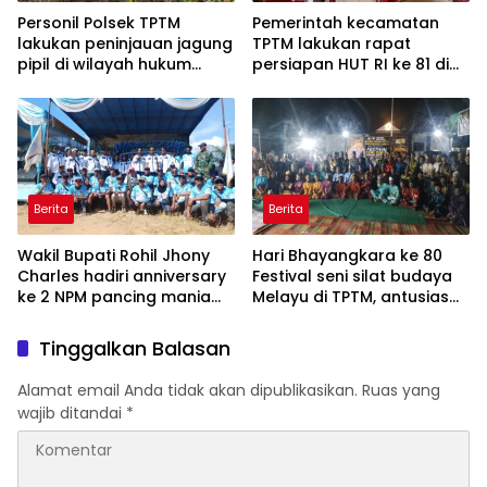
Personil Polsek TPTM
Pemerintah kecamatan
lakukan peninjauan jagung
TPTM lakukan rapat
pipil di wilayah hukum
persiapan HUT RI ke 81 di
Polsek TPTM
aula kantor camat TPTM
Berita
Berita
Wakil Bupati Rohil Jhony
Hari Bhayangkara ke 80
Charles hadiri anniversary
Festival seni silat budaya
ke 2 NPM pancing mania
Melayu di TPTM, antusias
bagan Sinembah yang
masyarakat yang datang
diikuti 1154 peserta dari
bukan hanya dari Rohil,
Tinggalkan Balasan
berbagai wilayah di pulau
bahkan dari luar
sumatera
kabupaten Rohil
Alamat email Anda tidak akan dipublikasikan.
Ruas yang
wajib ditandai
*