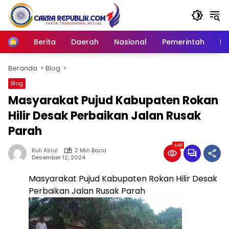
Langsung
ke
konten
Berita
Daerah
Nasional
Pemerintah
Ro
Home
Beranda
Blog
Blog
Masyarakat Pujud Kabupaten Rokan
Hilir Desak Perbaikan Jalan Rusak
Parah
448
Ruli Asrul
2 Min Baca
Desember 12, 2024
Masyarakat Pujud Kabupaten Rokan Hilir Desak
Perbaikan Jalan Rusak Parah