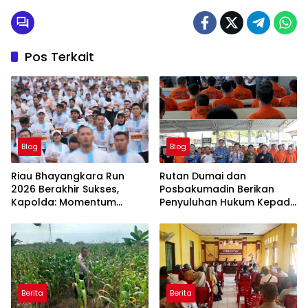
keuangan negara sebesar Rp.
1.000.000.000,- (satu miliar rupiah)
Pos Terkait
Blog
Blog
Riau Bhayangkara Run
Rutan Dumai dan
2026 Berakhir Sukses,
Posbakumadin Berikan
Kapolda: Momentum
Penyuluhan Hukum Kepada
Gerakkan Ekonomi dan
Warga Binaan.
Perkuat Sport Tourism Riau
Berita
Berita