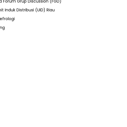
ra Forum Grup Discussion (FGD)
it Induk Distribusi (UID) Riau
efrologi
ung