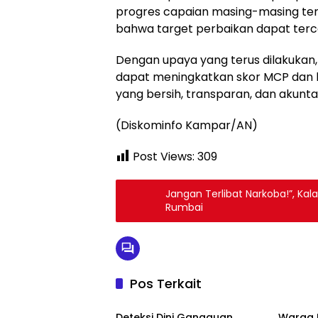
progres capaian masing-masing ter
bahwa target perbaikan dapat terc
Dengan upaya yang terus dilakuka
dapat meningkatkan skor MCP dan 
yang bersih, transparan, dan akuntabe
(Diskominfo Kampar/AN)
Post Views:
309
Jangan Terlibat Narkoba!”, Kal
Rumbai
Pos Terkait
Berita
Berita
Deteksi Dini Gangguan
Warga 