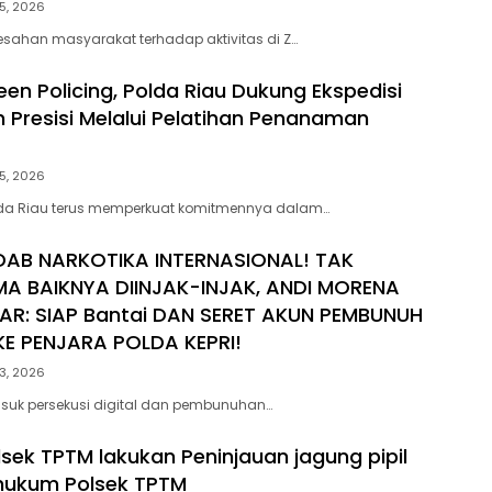
5, 2026
esahan masyarakat terhadap aktivitas di Z…
en Policing, Polda Riau Dukung Ekspedisi
h Presisi Melalui Pelatihan Penanaman
5, 2026
lda Riau terus memperkuat komitmennya dalam…
DAB NARKOTIKA INTERNASIONAL! TAK
MA BAIKNYA DIINJAK-INJAK, ANDI MORENA
AR: SIAP Bantai DAN SERET AKUN PEMBUNUH
E PENJARA POLDA KEPRI!
3, 2026
suk persekusi digital dan pembunuhan…
lsek TPTM lakukan Peninjauan jagung pipil
 hukum Polsek TPTM