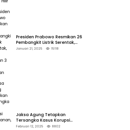
Presiden Prabowo Resmikan 26
Pembangkit Listrik Serentak,
PLTA Asahan 3 Jadi Sorotan
Januari 21, 2025
15118
Jaksa Agung Tetapkan
Tersangka Kasus Korupsi
Kehutanan, DPP Advokasi IPJI
Februari 12, 2025
8802