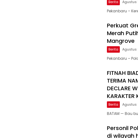
Berita
Agustus 
Pekanbaru – Ker
Perkuat Gre
Merah Puti
Mangrove
Berita
Agustus 
Pekanbaru – Po
FITNAH BIA
TERIMA NA
DECLARE W
KARAKTER K
Berita
Agustus 
BATAM — Bau bu
Personil Po
di wilayah