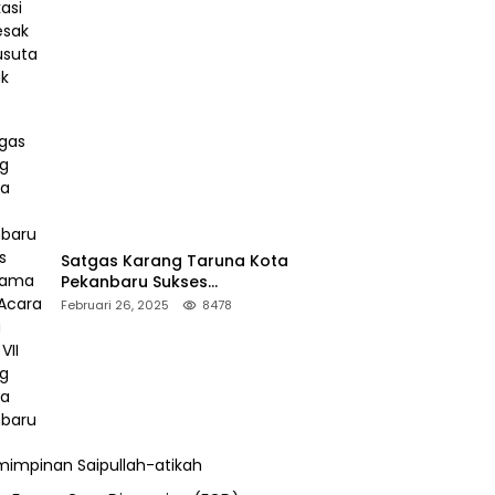
Desak Pengusutan Pajak RAPP
Satgas Karang Taruna Kota
Pekanbaru Sukses
Mengamankan Acara Temu
Februari 26, 2025
8478
Karya VII Karang Taruna
Pekanbaru
impinan Saipullah-atikah