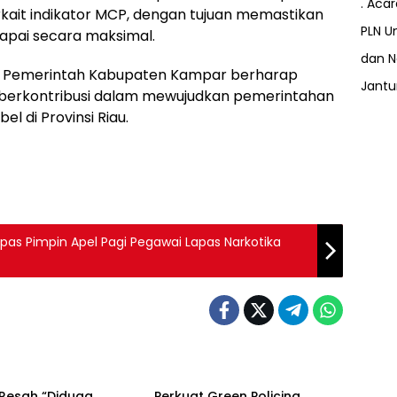
. Aca
kait indikator MCP, dengan tujuan memastikan
PLN Un
apai secara maksimal.
dan N
n, Pemerintah Kabupaten Kampar berharap
Jant
berkontribusi dalam mewujudkan pemerintahan
l di Provinsi Riau.
apas Pimpin Apel Pagi Pegawai Lapas Narkotika
Berita
Resah “Diduga
Perkuat Green Policing,