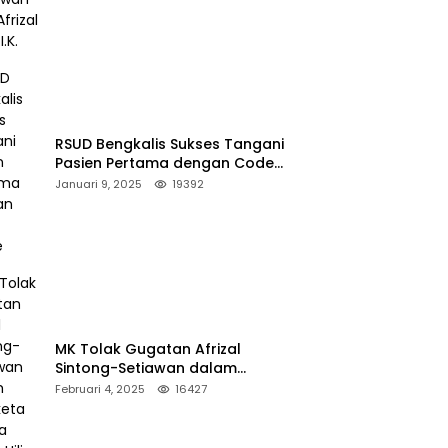
RSUD Bengkalis Sukses Tangani
Pasien Pertama dengan Code
Stroke
Januari 9, 2025
19392
MK Tolak Gugatan Afrizal
Sintong-Setiawan dalam
Sengketa Pilkada Rokan Hilir
Februari 4, 2025
16427