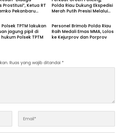
s Prostitusi”, Ketua RT
Polda Riau Dukung Ekspedisi
Pemko Pekanbaru
Merah Putih Presisi Melalui
Berita
 Legalitas dan
Pelatihan Penanaman
as Z Homestay di
Mangrove
l Polsek TPTM lakukan
Personel Brimob Polda Riau
anjung Datuk
uan jagung pipil di
Raih Medali Emas MMA, Lolos
h hukum Polsek TPTM
ke Kejurprov dan Porprov
kan.
Ruas yang wajib ditandai
*