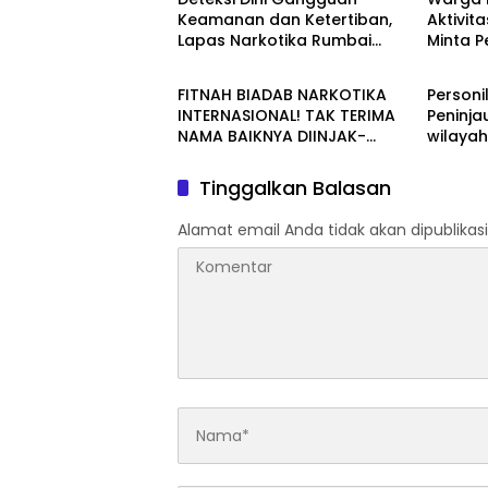
Keamanan dan Ketertiban,
Aktivita
Lapas Narkotika Rumbai
Minta 
Berita
Berita
Gelar Razia Rutin Blok Hunian
Periksa
Aktivit
FITNAH BIADAB NARKOTIKA
Personi
Jalan T
INTERNASIONAL! TAK TERIMA
Peninja
NAMA BAIKNYA DIINJAK-
wilaya
INJAK, ANDI MORENA DECLARE
WAR: SIAP Bantai DAN SERET
Tinggalkan Balasan
AKUN PEMBUNUH KARAKTER
KE PENJARA POLDA KEPRI!
Alamat email Anda tidak akan dipublikasi