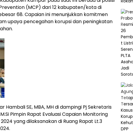
abupaten Kampar pada saat ini berada di posisi
Prevention (MCP) dari 12 kabupaten/kota di
 sebesar 68. Capaian ini menunjukkan komitmen
am upaya pencegahan korupsi dan peningkatan
tahan.
r Hambali SE, MBA, MH di dampingi Pj Sekretaris
Si Pimpin Rapat Evaluasi Capaian Monitoring
2024 yang dilaksanakan di Ruang Rapat Lt.3
2024.