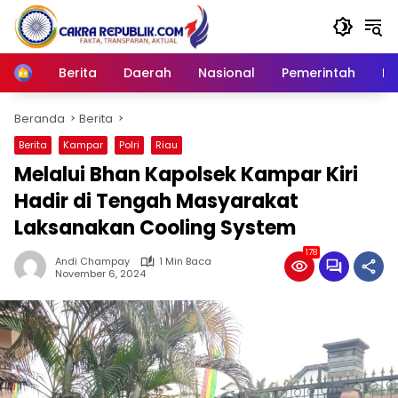
Langsung
ke
konten
Berita
Daerah
Nasional
Pemerintah
Ro
Home
Beranda
Berita
Berita
Kampar
Polri
Riau
Melalui Bhan Kapolsek Kampar Kiri
Hadir di Tengah Masyarakat
Laksanakan Cooling System
178
Andi Champay
1 Min Baca
November 6, 2024