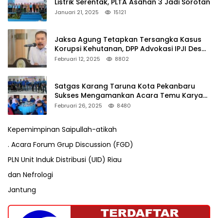
Listrik Serentak, PLTA Asahan 3 Jadi Sorotan
Januari 21, 2025
15121
Jaksa Agung Tetapkan Tersangka Kasus
Korupsi Kehutanan, DPP Advokasi IPJI Desak
Pengusutan Pajak RAPP
Februari 12, 2025
8802
Satgas Karang Taruna Kota Pekanbaru
Sukses Mengamankan Acara Temu Karya
VII Karang Taruna Pekanbaru
Februari 26, 2025
8480
Kepemimpinan Saipullah-atikah
. Acara Forum Grup Discussion (FGD)
PLN Unit Induk Distribusi (UID) Riau
dan Nefrologi
Jantung