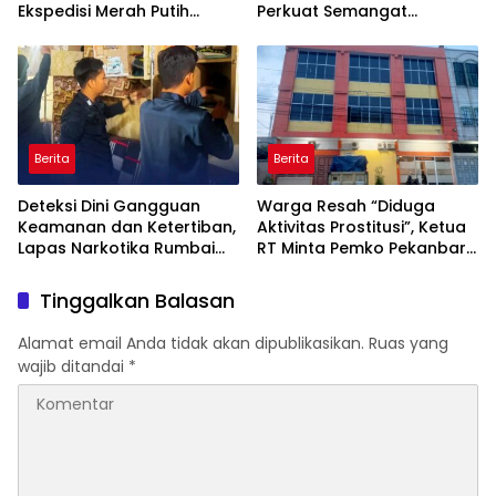
Ekspedisi Merah Putih
Perkuat Semangat
Presisi 2026 Hadirkan Aksi
Kebangsaan dan
Nyata untuk Rakyat
Kepedulian Sosial
Berita
Berita
Deteksi Dini Gangguan
Warga Resah “Diduga
Keamanan dan Ketertiban,
Aktivitas Prostitusi”, Ketua
Lapas Narkotika Rumbai
RT Minta Pemko Pekanbaru
Gelar Razia Rutin Blok
Periksa Legalitas dan
Hunian
Aktivitas Z Homestay di
Tinggalkan Balasan
Jalan Tanjung Datuk
Alamat email Anda tidak akan dipublikasikan.
Ruas yang
wajib ditandai
*