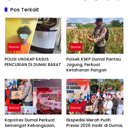
Pos Terkait
Dumai
Dumai
POLISI UNGKAP KASUS
Polsek KSKP Dumai Pantau
PENCURIAN DI DUMAI BARAT
Jagung, Perkuat
Ketahanan Pangan
Dumai
Dumai
Kapolres Dumai Perkuat
Ekspedisi Merah Putih
Semangat Kebangsaan,
Presisi 2026 Hadir di Dumai,