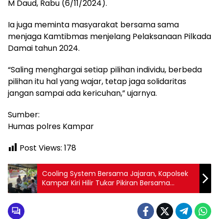
M Daud, Rabu (6/11/2024).
Ia juga meminta masyarakat bersama sama
menjaga Kamtibmas menjelang Pelaksanaan Pilkada
Damai tahun 2024.
“Saling menghargai setiap pilihan individu, berbeda
pilihan itu hal yang wajar, tetap jaga solidaritas
jangan sampai ada kericuhan,” ujarnya.
Sumber:
Humas polres Kampar
Post Views:
178
Cooling System Bersama Jajaran, Kapolsek
Kampar Kiri Hilir Tukar Pikiran Bersama
Warganya