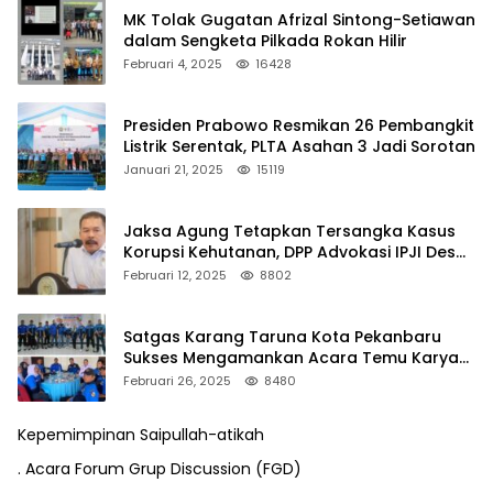
MK Tolak Gugatan Afrizal Sintong-Setiawan
dalam Sengketa Pilkada Rokan Hilir
Februari 4, 2025
16428
Presiden Prabowo Resmikan 26 Pembangkit
Listrik Serentak, PLTA Asahan 3 Jadi Sorotan
Januari 21, 2025
15119
Jaksa Agung Tetapkan Tersangka Kasus
Korupsi Kehutanan, DPP Advokasi IPJI Desak
Pengusutan Pajak RAPP
Februari 12, 2025
8802
Satgas Karang Taruna Kota Pekanbaru
Sukses Mengamankan Acara Temu Karya
VII Karang Taruna Pekanbaru
Februari 26, 2025
8480
Kepemimpinan Saipullah-atikah
. Acara Forum Grup Discussion (FGD)