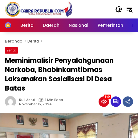
Langsung
ke
konten
Berita
Daerah
Nasional
Pemerintah
Ro
Home
Beranda
Berita
Berita
Meminimalisir Penyalahgunaan
Narkoba, Bhabinkamtibmas
Laksanakan Sosialisasi Di Desa
Batas
149
Ruli Asrul
1 Min Baca
November 15, 2024