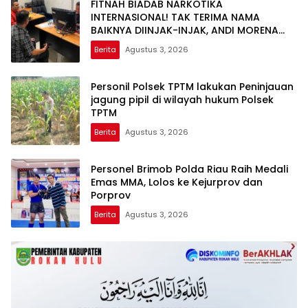
FITNAH BIADAB NARKOTIKA
INTERNASIONAL! TAK TERIMA NAMA
BAIKNYA DIINJAK-INJAK, ANDI MORENA
DECLARE WAR: SIAP Bantai DAN SERET
Berita
Agustus 3, 2026
AKUN PEMBUNUH KARAKTER KE PENJARA
POLDA KEPRI!
Personil Polsek TPTM lakukan Peninjauan
jagung pipil di wilayah hukum Polsek
TPTM
Berita
Agustus 3, 2026
Personel Brimob Polda Riau Raih Medali
Emas MMA, Lolos ke Kejurprov dan
Porprov
Berita
Agustus 3, 2026