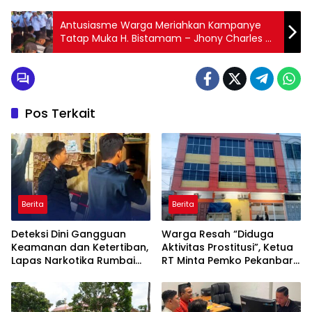
Antusiasme Warga Meriahkan Kampanye
Tatap Muka H. Bistamam – Jhony Charles di
Rumah Hadi Suprapto
Pos Terkait
Berita
Berita
Deteksi Dini Gangguan
Warga Resah “Diduga
Keamanan dan Ketertiban,
Aktivitas Prostitusi”, Ketua
Lapas Narkotika Rumbai
RT Minta Pemko Pekanbaru
Gelar Razia Rutin Blok
Periksa Legalitas dan
Hunian
Aktivitas Z Homestay di
Jalan Tanjung Datuk