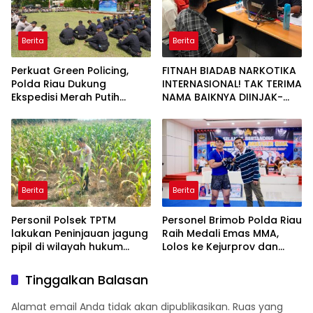
Berita
Berita
Perkuat Green Policing,
FITNAH BIADAB NARKOTIKA
Polda Riau Dukung
INTERNASIONAL! TAK TERIMA
Ekspedisi Merah Putih
NAMA BAIKNYA DIINJAK-
Presisi Melalui Pelatihan
INJAK, ANDI MORENA
Penanaman Mangrove
DECLARE WAR: SIAP Bantai
DAN SERET AKUN PEMBUNUH
KARAKTER KE PENJARA
POLDA KEPRI!
Berita
Berita
Personil Polsek TPTM
Personel Brimob Polda Riau
lakukan Peninjauan jagung
Raih Medali Emas MMA,
pipil di wilayah hukum
Lolos ke Kejurprov dan
Polsek TPTM
Porprov
Tinggalkan Balasan
Alamat email Anda tidak akan dipublikasikan.
Ruas yang