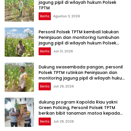
jagung pipil di wilayah hukum Polsek
TPTM
Berita
Agustus 3, 2026
Personil Polsek TPTM kembali lakukan
Peninjauan dan monitoring tumbuhan
jagung pipil di wilayah hukum Polsek
TPTM
Berita
Juli 31, 2026
Dukung swasembada pangan, personil
Polsek TPTM rutinkan Peninjauan dan
monitoring jagung pipil di wilayah hukum
Polsek TPTM
Berita
Juli 28, 2026
dukung program Kapolda Riau yakni
Green Policing, Personil Polsek TPTM
berikan bibit tanaman matoa kepada
masyarakat
Berita
Juli 28, 2026