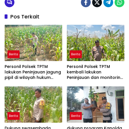
Pos Terkait
Berita
Berita
Personil Polsek TPTM
Personil Polsek TPTM
lakukan Peninjauan jagung
kembali lakukan
pipil di wilayah hukum
Peninjauan dan monitoring
Polsek TPTM
tumbuhan jagung pipil di
wilayah hukum Polsek
TPTM
Berita
Berita
Dukung swasembada
dukung program Kapolda