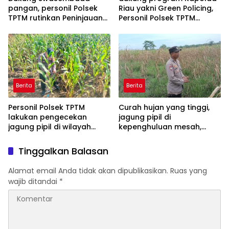
pangan, personil Polsek
Riau yakni Green Policing,
TPTM rutinkan Peninjauan
Personil Polsek TPTM
dan monitoring jagung
berikan bibit tanaman
pipil di wilayah hukum
matoa kepada
Polsek TPTM
masyarakat
Berita
Berita
Personil Polsek TPTM
Curah hujan yang tinggi,
lakukan pengecekan
jagung pipil di
jagung pipil di wilayah
kepenghuluan mesah,
hukum Polsek TPTM
parit karim, banyak
tumbuhan terendam dan
Tinggalkan Balasan
mati, personil TPTM gerak
cepat turun langsung
Alamat email Anda tidak akan dipublikasikan.
Ruas yang
meninjau kelapangan
wajib ditandai
*