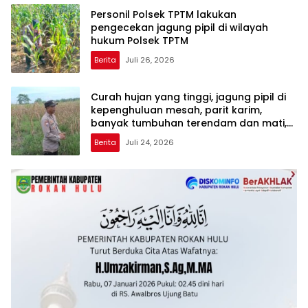
Personil Polsek TPTM lakukan
pengecekan jagung pipil di wilayah
hukum Polsek TPTM
Berita
Juli 26, 2026
Curah hujan yang tinggi, jagung pipil di
kepenghuluan mesah, parit karim,
banyak tumbuhan terendam dan mati,
personil TPTM gerak cepat turun
Berita
Juli 24, 2026
langsung meninjau kelapangan