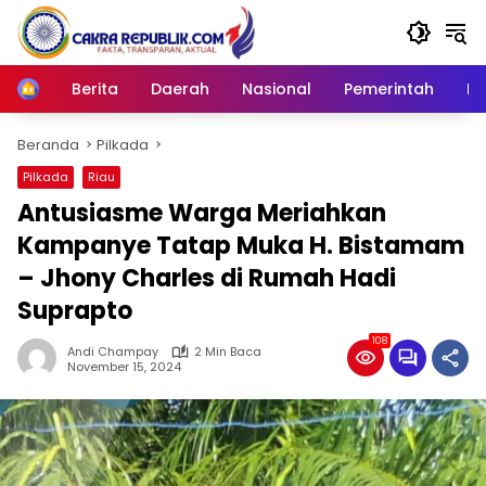
Langsung
ke
konten
Berita
Daerah
Nasional
Pemerintah
Ro
Home
Beranda
Pilkada
Pilkada
Riau
Antusiasme Warga Meriahkan
Kampanye Tatap Muka H. Bistamam
– Jhony Charles di Rumah Hadi
Suprapto
108
Andi Champay
2 Min Baca
November 15, 2024