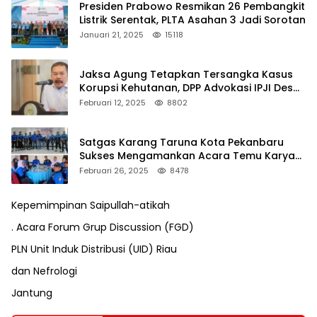
Presiden Prabowo Resmikan 26 Pembangkit
Listrik Serentak, PLTA Asahan 3 Jadi Sorotan
Januari 21, 2025
15118
Jaksa Agung Tetapkan Tersangka Kasus
Korupsi Kehutanan, DPP Advokasi IPJI Desak
Pengusutan Pajak RAPP
Februari 12, 2025
8802
Satgas Karang Taruna Kota Pekanbaru
Sukses Mengamankan Acara Temu Karya
VII Karang Taruna Pekanbaru
Februari 26, 2025
8478
Kepemimpinan Saipullah-atikah
. Acara Forum Grup Discussion (FGD)
PLN Unit Induk Distribusi (UID) Riau
dan Nefrologi
Jantung