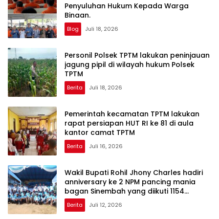
Penyuluhan Hukum Kepada Warga
Binaan.
Blog
Juli 18, 2026
Personil Polsek TPTM lakukan peninjauan
jagung pipil di wilayah hukum Polsek
TPTM
Berita
Juli 18, 2026
Pemerintah kecamatan TPTM lakukan
rapat persiapan HUT RI ke 81 di aula
kantor camat TPTM
Berita
Juli 16, 2026
Wakil Bupati Rohil Jhony Charles hadiri
anniversary ke 2 NPM pancing mania
bagan Sinembah yang diikuti 1154
peserta dari berbagai wilayah di pulau
Berita
Juli 12, 2026
sumatera