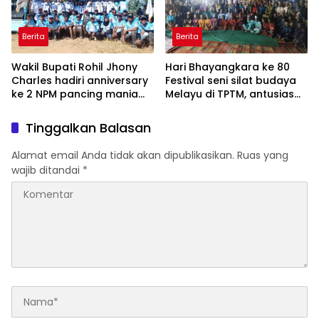
Berita
Berita
Wakil Bupati Rohil Jhony
Hari Bhayangkara ke 80
Charles hadiri anniversary
Festival seni silat budaya
ke 2 NPM pancing mania
Melayu di TPTM, antusias
bagan Sinembah yang
masyarakat yang datang
diikuti 1154 peserta dari
bukan hanya dari Rohil,
Tinggalkan Balasan
berbagai wilayah di pulau
bahkan dari luar
sumatera
kabupaten Rohil
Alamat email Anda tidak akan dipublikasikan.
Ruas yang
wajib ditandai
*