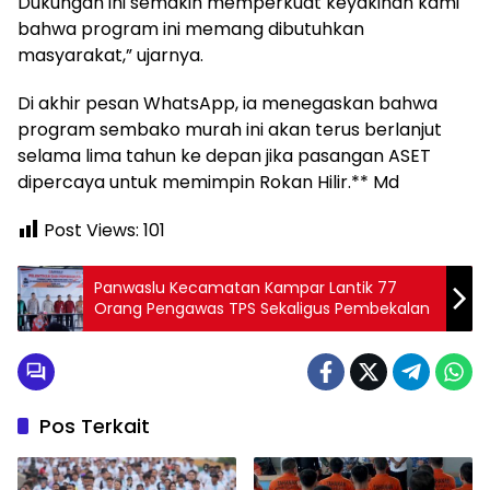
Dukungan ini semakin memperkuat keyakinan kami
bahwa program ini memang dibutuhkan
masyarakat,” ujarnya.
Di akhir pesan WhatsApp, ia menegaskan bahwa
program sembako murah ini akan terus berlanjut
selama lima tahun ke depan jika pasangan ASET
dipercaya untuk memimpin Rokan Hilir.** Md
Post Views:
101
Panwaslu Kecamatan Kampar Lantik 77
Orang Pengawas TPS Sekaligus Pembekalan
Pos Terkait