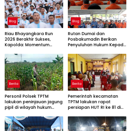
Blog
Blog
Riau Bhayangkara Run
Rutan Dumai dan
2026 Berakhir Sukses,
Posbakumadin Berikan
Kapolda: Momentum
Penyuluhan Hukum Kepada
Gerakkan Ekonomi dan
Warga Binaan.
Perkuat Sport Tourism Riau
Berita
Berita
Personil Polsek TPTM
Pemerintah kecamatan
lakukan peninjauan jagung
TPTM lakukan rapat
pipil di wilayah hukum
persiapan HUT RI ke 81 di
Polsek TPTM
aula kantor camat TPTM