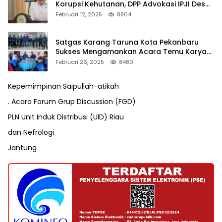
Korupsi Kehutanan, DPP Advokasi IPJI Desak
Pengusutan Pajak RAPP
Februari 12, 2025
8804
Satgas Karang Taruna Kota Pekanbaru
Sukses Mengamankan Acara Temu Karya
VII Karang Taruna Pekanbaru
Februari 26, 2025
8480
Kepemimpinan Saipullah-atikah
. Acara Forum Grup Discussion (FGD)
PLN Unit Induk Distribusi (UID) Riau
dan Nefrologi
Jantung