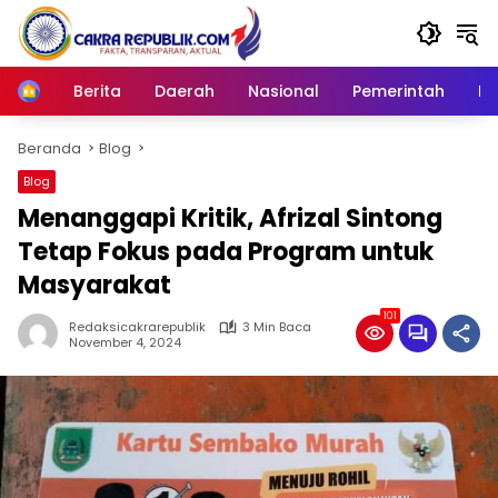
Langsung
ke
konten
Berita
Daerah
Nasional
Pemerintah
Ro
Home
Beranda
Blog
Blog
Menanggapi Kritik, Afrizal Sintong
Tetap Fokus pada Program untuk
Masyarakat
101
Redaksicakrarepublik
3 Min Baca
November 4, 2024