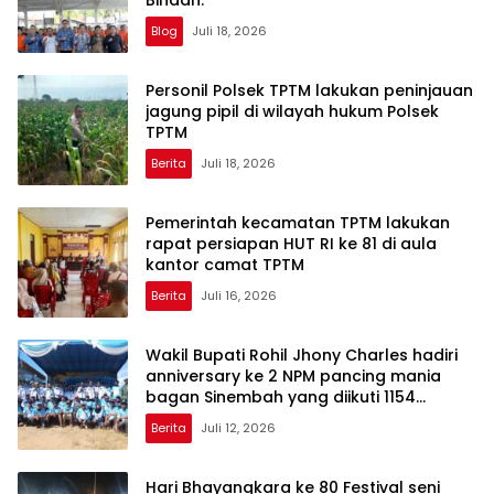
Binaan.
Blog
Juli 18, 2026
Personil Polsek TPTM lakukan peninjauan
jagung pipil di wilayah hukum Polsek
TPTM
Berita
Juli 18, 2026
Pemerintah kecamatan TPTM lakukan
rapat persiapan HUT RI ke 81 di aula
kantor camat TPTM
Berita
Juli 16, 2026
Wakil Bupati Rohil Jhony Charles hadiri
anniversary ke 2 NPM pancing mania
bagan Sinembah yang diikuti 1154
peserta dari berbagai wilayah di pulau
Berita
Juli 12, 2026
sumatera
Hari Bhayangkara ke 80 Festival seni