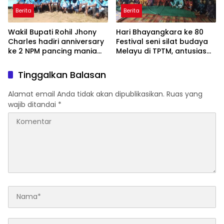
Berita
Berita
Wakil Bupati Rohil Jhony
Hari Bhayangkara ke 80
Charles hadiri anniversary
Festival seni silat budaya
ke 2 NPM pancing mania
Melayu di TPTM, antusias
bagan Sinembah yang
masyarakat yang datang
diikuti 1154 peserta dari
bukan hanya dari Rohil,
Tinggalkan Balasan
berbagai wilayah di pulau
bahkan dari luar
sumatera
kabupaten Rohil
Alamat email Anda tidak akan dipublikasikan.
Ruas yang
wajib ditandai
*