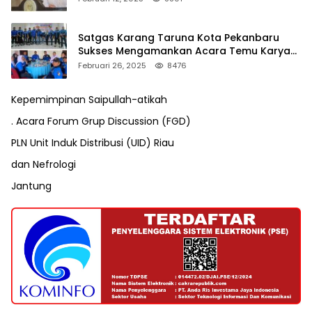
Satgas Karang Taruna Kota Pekanbaru
Sukses Mengamankan Acara Temu Karya
VII Karang Taruna Pekanbaru
Februari 26, 2025
8476
Kepemimpinan Saipullah-atikah
. Acara Forum Grup Discussion (FGD)
PLN Unit Induk Distribusi (UID) Riau
dan Nefrologi
Jantung