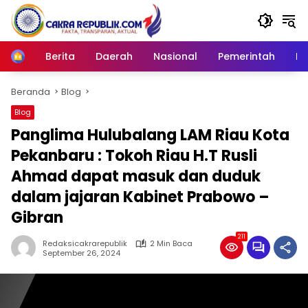
Langsung
ke
konten
Berita
Daerah
Nasional
Pemerintah
Ro
Home
Beranda
Blog
Blog
Panglima Hulubalang LAM Riau Kota
Pekanbaru : Tokoh Riau H.T Rusli
Ahmad dapat masuk dan duduk
dalam jajaran Kabinet Prabowo –
Gibran
211
Redaksicakrarepublik
2 Min Baca
September 26, 2024