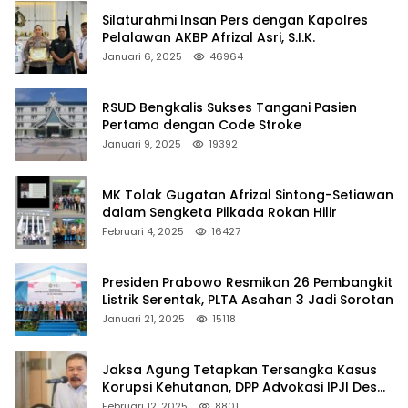
Silaturahmi Insan Pers dengan Kapolres
Pelalawan AKBP Afrizal Asri, S.I.K.
Januari 6, 2025
46964
RSUD Bengkalis Sukses Tangani Pasien
Pertama dengan Code Stroke
Januari 9, 2025
19392
MK Tolak Gugatan Afrizal Sintong-Setiawan
dalam Sengketa Pilkada Rokan Hilir
Februari 4, 2025
16427
Presiden Prabowo Resmikan 26 Pembangkit
Listrik Serentak, PLTA Asahan 3 Jadi Sorotan
Januari 21, 2025
15118
Jaksa Agung Tetapkan Tersangka Kasus
Korupsi Kehutanan, DPP Advokasi IPJI Desak
Pengusutan Pajak RAPP
Februari 12, 2025
8801