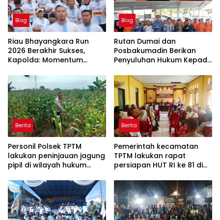
Blog
Blog
Riau Bhayangkara Run
Rutan Dumai dan
2026 Berakhir Sukses,
Posbakumadin Berikan
Kapolda: Momentum
Penyuluhan Hukum Kepada
Gerakkan Ekonomi dan
Warga Binaan.
Perkuat Sport Tourism Riau
Berita
Berita
Personil Polsek TPTM
Pemerintah kecamatan
lakukan peninjauan jagung
TPTM lakukan rapat
pipil di wilayah hukum
persiapan HUT RI ke 81 di
Polsek TPTM
aula kantor camat TPTM