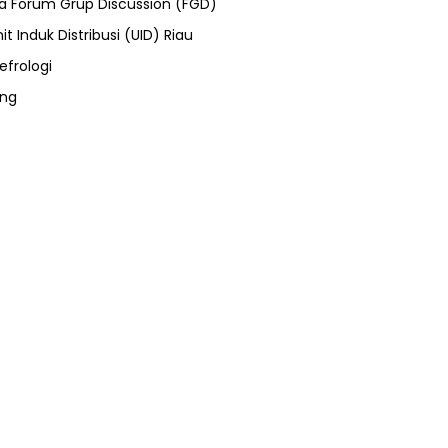
ra Forum Grup Discussion (FGD)
it Induk Distribusi (UID) Riau
efrologi
ung