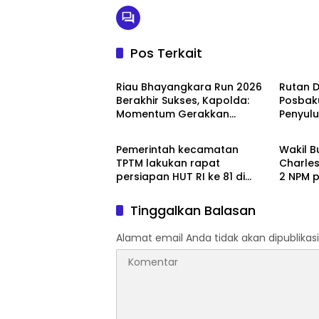
Pos Terkait
Blog
Blog
Riau Bhayangkara Run 2026
Rutan 
Berakhir Sukses, Kapolda:
Posbak
Momentum Gerakkan
Penyul
Berita
Berita
Ekonomi dan Perkuat Sport
Warga 
Tourism Riau
Pemerintah kecamatan
Wakil B
TPTM lakukan rapat
Charles hadiri anniversary
persiapan HUT RI ke 81 di
2 NPM pancing mania bagan
aula kantor camat TPTM
Sinemba
peserta
Tinggalkan Balasan
wilayah
Alamat email Anda tidak akan dipublikasi