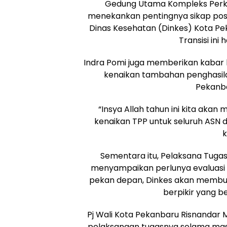
Gedung Utama Kompleks Perka
menekankan pentingnya sikap posi
Dinas Kesehatan (Dinkes) Kota Pe
Transisi ini 
Indra Pomi juga memberikan kabar 
kenaikan tambahan penghasila
Pekanba
“Insya Allah tahun ini kita aka
kenaikan TPP untuk seluruh ASN di 
k
Sementara itu, Pelaksana Tuga
menyampaikan perlunya evaluasi 
pekan depan, Dinkes akan membua
berpikir yang b
Pj Wali Kota Pekanbaru Risnandar
pelaksanaan tugasnya selama mas