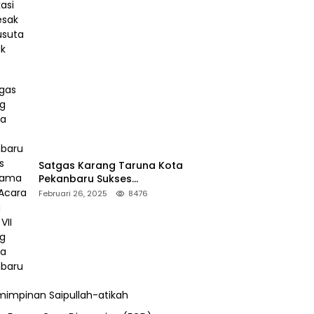
Desak Pengusutan Pajak RAPP
Satgas Karang Taruna Kota
Pekanbaru Sukses
Mengamankan Acara Temu
Februari 26, 2025
8476
Karya VII Karang Taruna
Pekanbaru
impinan Saipullah-atikah