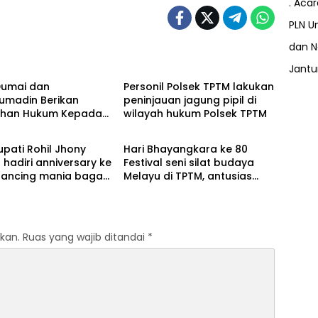
. Aca
PLN Un
dan N
Berita
Jant
Dumai dan
Personil Polsek TPTM lakukan
umadin Berikan
peninjauan jagung pipil di
uhan Hukum Kepada
wilayah hukum Polsek TPTM
Berita
Binaan.
upati Rohil Jhony
Hari Bhayangkara ke 80
 ke
Festival seni silat budaya
Melayu di TPTM, antusias
h yang diikuti 1154
masyarakat yang datang
 dari berbagai
bukan hanya dari Rohil,
 di pulau sumatera
bahkan dari luar kabupaten
Rohil
kan.
Ruas yang wajib ditandai
*