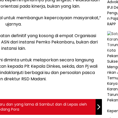
ientasi pada kinerja, bukan yang lain.
mal untuk membangun kepercayaan masyarakat,”
ujarnya.
atan definitif yang kosong di empat Organisasi
 ASN dari instansi Pemko Pekanbaru, bukan dari
instansi lain.
dani diminta untuk melaporkan secara langsung
n kepada Plt Kepala Dinkes, sekda, dan Pj wali
enindaklanjuti berbagai isu dan persoalan pasca
n direktur RSD Madani.
ru dan yang lama di Sambut dan di Lepas oleh
edang Pora
Kepem