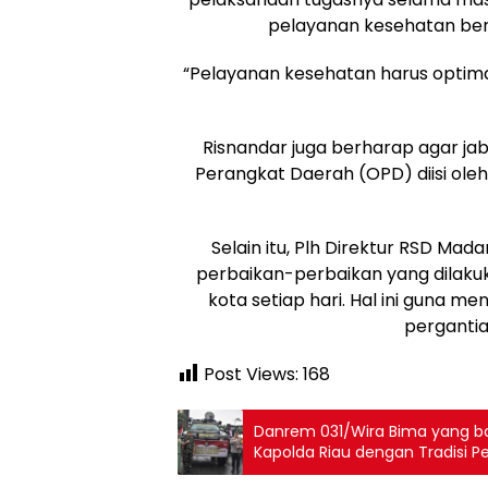
pelayanan kesehatan beror
“Pelayanan kesehatan harus opti
Risnandar juga berharap agar jab
Perangkat Daerah (OPD) diisi oleh
Selain itu, Plh Direktur RSD Ma
perbaikan-perbaikan yang dilakuka
kota setiap hari. Hal ini guna m
pergantia
Post Views:
168
Danrem 031/Wira Bima yang ba
Kapolda Riau dengan Tradisi P