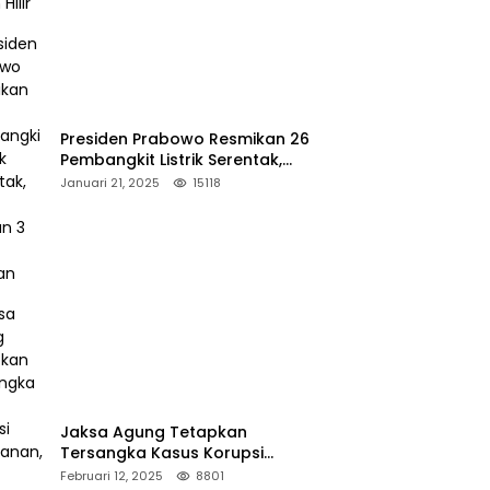
Presiden Prabowo Resmikan 26
Pembangkit Listrik Serentak,
PLTA Asahan 3 Jadi Sorotan
Januari 21, 2025
15118
Jaksa Agung Tetapkan
Tersangka Kasus Korupsi
Kehutanan, DPP Advokasi IPJI
Februari 12, 2025
8801