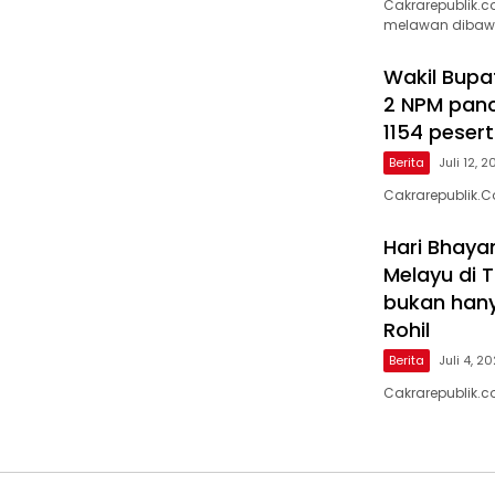
Cakrarepublik.
melawan dibaw
Wakil Bupat
2 NPM panc
1154 peser
Berita
Juli 12, 
Cakrarepublik.
Hari Bhayan
Melayu di 
bukan hany
Rohil
Berita
Juli 4, 2
Cakrarepublik.c