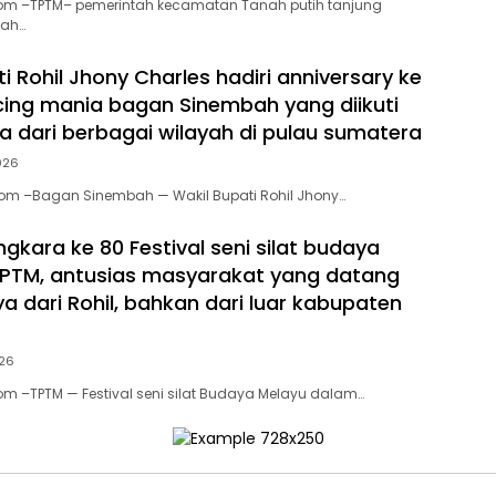
com –TPTM– pemerintah kecamatan Tanah putih tanjung
ah…
i Rohil Jhony Charles hadiri anniversary ke
ing mania bagan Sinembah yang diikuti
ta dari berbagai wilayah di pulau sumatera
2026
Com –Bagan Sinembah — Wakil Bupati Rohil Jhony…
gkara ke 80 Festival seni silat budaya
TPTM, antusias masyarakat yang datang
a dari Rohil, bahkan dari luar kabupaten
026
om –TPTM — Festival seni silat Budaya Melayu dalam…