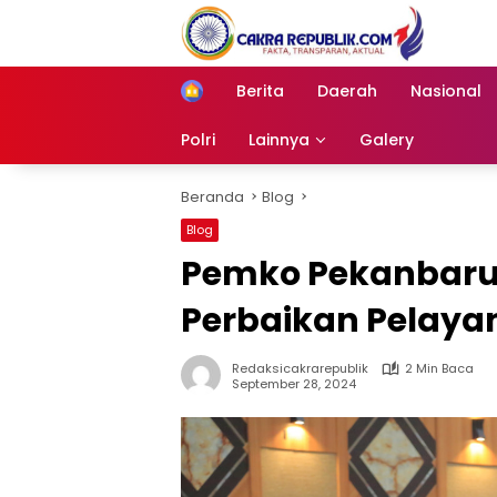
Langsung
ke
konten
Berita
Daerah
Nasional
Home
Polri
Lainnya
Galery
Beranda
Blog
Blog
Pemko Pekanbaru 
Perbaikan Pelaya
Redaksicakrarepublik
2 Min Baca
September 28, 2024