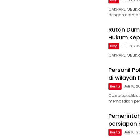
Blog
Juli 21, 20
CAKRAREPUBLIK.
dengan catata
Rutan Dum
Hukum Kep
Blog
Juli 18, 20
CAKRAREPUBLIK.
Personil Po
di wilayah
Berita
Juli 18, 
Cakrarepublik
memastikan pe
Pemerinta
persiapan 
Berita
Juli 16, 