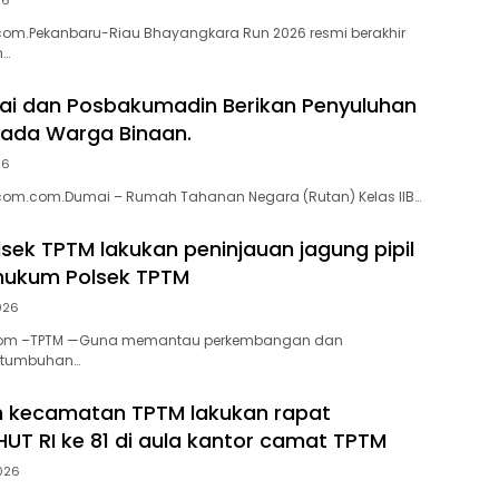
26
com.Pekanbaru-Riau Bhayangkara Run 2026 resmi berakhir
n…
ai dan Posbakumadin Berikan Penyuluhan
ada Warga Binaan.
26
com.com.Dumai – Rumah Tahanan Negara (Rutan) Kelas IIB…
lsek TPTM lakukan peninjauan jagung pipil
 hukum Polsek TPTM
2026
.com –TPTM —Guna memantau perkembangan dan
rtumbuhan…
h kecamatan TPTM lakukan rapat
HUT RI ke 81 di aula kantor camat TPTM
2026