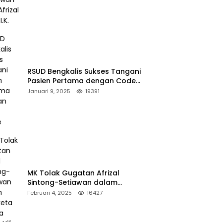
RSUD Bengkalis Sukses Tangani
Pasien Pertama dengan Code
Stroke
Januari 9, 2025
19391
MK Tolak Gugatan Afrizal
Sintong-Setiawan dalam
Sengketa Pilkada Rokan Hilir
Februari 4, 2025
16427