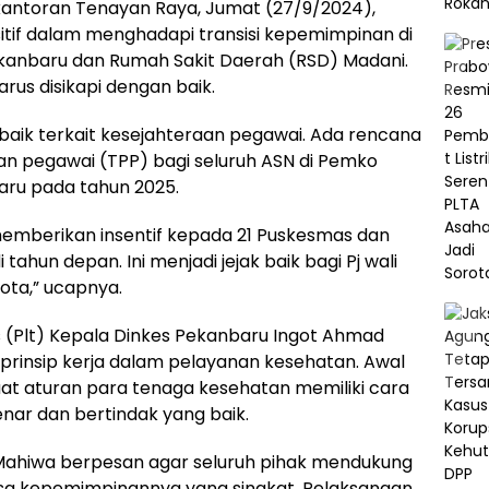
ntoran Tenayan Raya, Jumat (27/9/2024),
tif dalam menghadapi transisi kepemimpinan di
kanbaru dan Rumah Sakit Daerah (RSD) Madani.
harus disikapi dengan baik.
baik terkait kesejahteraan pegawai. Ada rencana
n pegawai (TPP) bagi seluruh ASN di Pemko
ru pada tahun 2025.
n memberikan insentif kepada 21 Puskesmas dan
tahun depan. Ini menjadi jejak baik bagi Pj wali
ota,” ucapnya.
s (Plt) Kepala Dinkes Pekanbaru Ingot Ahmad
prinsip kerja dalam pelayanan kesehatan. Awal
t aturan para tenaga kesehatan memiliki cara
enar dan bertindak yang baik.
 Mahiwa berpesan agar seluruh pihak mendukung
a kepemimpinannya yang singkat. Pelaksanaan