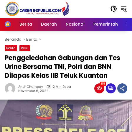
Langsung
ke
konten
Berita
Daerah
Nasional
Pemerintah
Ro
Home
Beranda
Berita
Berita
Riau
Penggeledahan Gabungan dan Tes
Urine Bersama TNI, Polri dan BNN
Dilapas Kelas IIB Teluk Kuantan
158
Andi Champay
2 Min Baca
November 6, 2024