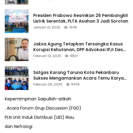
Presiden Prabowo Resmikan 26 Pembangkit
Listrik Serentak, PLTA Asahan 3 Jadi Sorotan
Januari 21, 2025
15118
Jaksa Agung Tetapkan Tersangka Kasus
Korupsi Kehutanan, DPP Advokasi IPJI Desak
Pengusutan Pajak RAPP
Februari 12, 2025
8801
Satgas Karang Taruna Kota Pekanbaru
Sukses Mengamankan Acara Temu Karya
VII Karang Taruna Pekanbaru
Februari 26, 2025
8476
Kepemimpinan Saipullah-atikah
. Acara Forum Grup Discussion (FGD)
PLN Unit Induk Distribusi (UID) Riau
dan Nefrologi