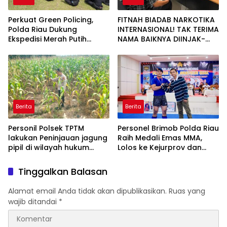
Perkuat Green Policing,
FITNAH BIADAB NARKOTIKA
Polda Riau Dukung
INTERNASIONAL! TAK TERIMA
Ekspedisi Merah Putih
NAMA BAIKNYA DIINJAK-
Presisi Melalui Pelatihan
INJAK, ANDI MORENA
Penanaman Mangrove
DECLARE WAR: SIAP Bantai
DAN SERET AKUN PEMBUNUH
KARAKTER KE PENJARA
POLDA KEPRI!
Berita
Berita
Personil Polsek TPTM
Personel Brimob Polda Riau
lakukan Peninjauan jagung
Raih Medali Emas MMA,
pipil di wilayah hukum
Lolos ke Kejurprov dan
Polsek TPTM
Porprov
Tinggalkan Balasan
Alamat email Anda tidak akan dipublikasikan.
Ruas yang
wajib ditandai
*