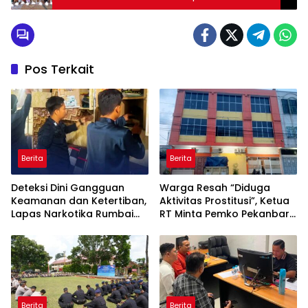
Masyarakat Suka Dame
Pos Terkait
Berita
Berita
Deteksi Dini Gangguan
Warga Resah “Diduga
Keamanan dan Ketertiban,
Aktivitas Prostitusi”, Ketua
Lapas Narkotika Rumbai
RT Minta Pemko Pekanbaru
Gelar Razia Rutin Blok
Periksa Legalitas dan
Hunian
Aktivitas Z Homestay di
Jalan Tanjung Datuk
Berita
Berita