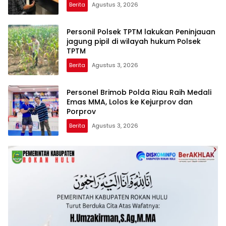
DECLARE WAR: SIAP Bantai DAN SERET
Berita
Agustus 3, 2026
AKUN PEMBUNUH KARAKTER KE PENJARA
POLDA KEPRI!
Personil Polsek TPTM lakukan Peninjauan
jagung pipil di wilayah hukum Polsek
TPTM
Berita
Agustus 3, 2026
Personel Brimob Polda Riau Raih Medali
Emas MMA, Lolos ke Kejurprov dan
Porprov
Berita
Agustus 3, 2026