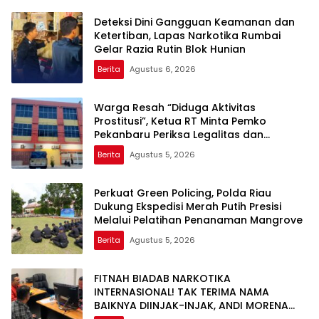
Deteksi Dini Gangguan Keamanan dan
Ketertiban, Lapas Narkotika Rumbai
Gelar Razia Rutin Blok Hunian
Berita
Agustus 6, 2026
Warga Resah “Diduga Aktivitas
Prostitusi”, Ketua RT Minta Pemko
Pekanbaru Periksa Legalitas dan
Aktivitas Z Homestay di Jalan Tanjung
Berita
Agustus 5, 2026
Datuk
Perkuat Green Policing, Polda Riau
Dukung Ekspedisi Merah Putih Presisi
Melalui Pelatihan Penanaman Mangrove
Berita
Agustus 5, 2026
FITNAH BIADAB NARKOTIKA
INTERNASIONAL! TAK TERIMA NAMA
BAIKNYA DIINJAK-INJAK, ANDI MORENA