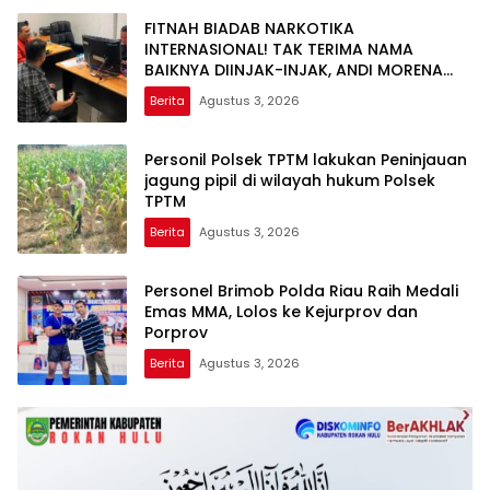
FITNAH BIADAB NARKOTIKA
INTERNASIONAL! TAK TERIMA NAMA
BAIKNYA DIINJAK-INJAK, ANDI MORENA
DECLARE WAR: SIAP Bantai DAN SERET
Berita
Agustus 3, 2026
AKUN PEMBUNUH KARAKTER KE PENJARA
POLDA KEPRI!
Personil Polsek TPTM lakukan Peninjauan
jagung pipil di wilayah hukum Polsek
TPTM
Berita
Agustus 3, 2026
Personel Brimob Polda Riau Raih Medali
Emas MMA, Lolos ke Kejurprov dan
Porprov
Berita
Agustus 3, 2026