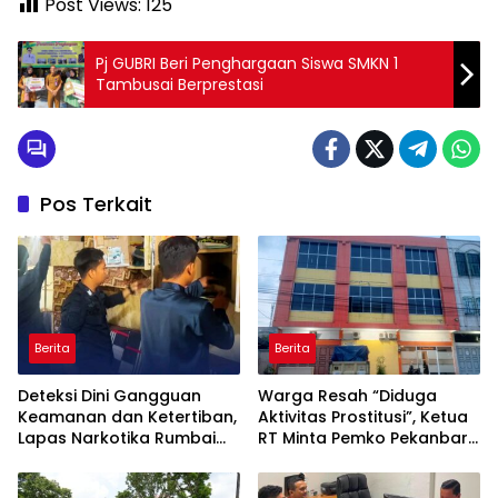
Post Views:
125
Pj GUBRI Beri Penghargaan Siswa SMKN 1
Tambusai Berprestasi
Pos Terkait
Berita
Berita
Deteksi Dini Gangguan
Warga Resah “Diduga
Keamanan dan Ketertiban,
Aktivitas Prostitusi”, Ketua
Lapas Narkotika Rumbai
RT Minta Pemko Pekanbaru
Gelar Razia Rutin Blok
Periksa Legalitas dan
Hunian
Aktivitas Z Homestay di