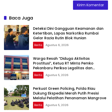
Baca Juga
Deteksi Dini Gangguan Keamanan dan
Ketertiban, Lapas Narkotika Rumbai
Gelar Razia Rutin Blok Hunian
Berita
Agustus 6, 2026
Warga Resah “Diduga Aktivitas
Prostitusi”, Ketua RT Minta Pemko
Pekanbaru Periksa Legalitas dan
Aktivitas Z Homestay di Jalan Tanjung
Berita
Agustus 5, 2026
Datuk
Perkuat Green Policing, Polda Riau
Dukung Ekspedisi Merah Putih Presisi
Melalui Pelatihan Penanaman Mangrove
Berita
Agustus 5, 2026