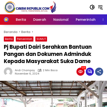
Langsung
ke
konten
Berita
Daerah
Nasional
Pemerintah
Ro
Home
Beranda
Berita
Berita
Pemerintah
SUMUT
Pj Bupati Dairi Serahkan Bantuan
Pangan dan Dokumen Adminduk
Kepada Masyarakat Suka Dame
125
Andi Champay
2 Min Baca
November 6, 2024