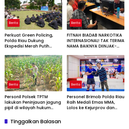
Jalan Tanjung Datuk
Berita
Berita
Perkuat Green Policing,
FITNAH BIADAB NARKOTIKA
Polda Riau Dukung
INTERNASIONAL! TAK TERIMA
Ekspedisi Merah Putih
NAMA BAIKNYA DIINJAK-
Presisi Melalui Pelatihan
INJAK, ANDI MORENA
Penanaman Mangrove
DECLARE WAR: SIAP Bantai
DAN SERET AKUN PEMBUNUH
KARAKTER KE PENJARA
POLDA KEPRI!
Berita
Berita
Personil Polsek TPTM
Personel Brimob Polda Riau
lakukan Peninjauan jagung
Raih Medali Emas MMA,
pipil di wilayah hukum
Lolos ke Kejurprov dan
Polsek TPTM
Porprov
Tinggalkan Balasan