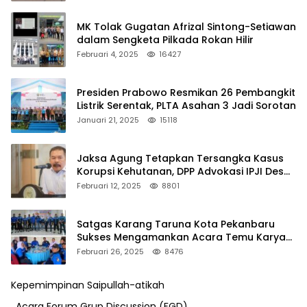
MK Tolak Gugatan Afrizal Sintong-Setiawan
dalam Sengketa Pilkada Rokan Hilir
Februari 4, 2025
16427
Presiden Prabowo Resmikan 26 Pembangkit
Listrik Serentak, PLTA Asahan 3 Jadi Sorotan
Januari 21, 2025
15118
Jaksa Agung Tetapkan Tersangka Kasus
Korupsi Kehutanan, DPP Advokasi IPJI Desak
Pengusutan Pajak RAPP
Februari 12, 2025
8801
Satgas Karang Taruna Kota Pekanbaru
Sukses Mengamankan Acara Temu Karya
VII Karang Taruna Pekanbaru
Februari 26, 2025
8476
Kepemimpinan Saipullah-atikah
. Acara Forum Grup Discussion (FGD)