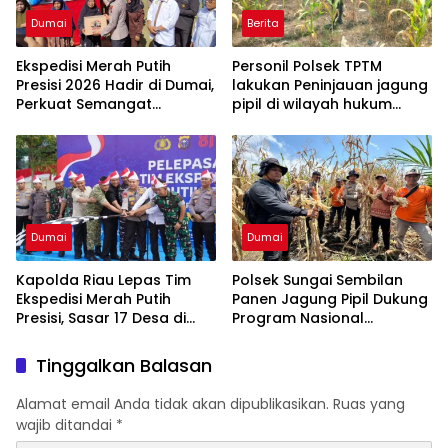
Dumai
Berita
Ekspedisi Merah Putih
Personil Polsek TPTM
Presisi 2026 Hadir di Dumai,
lakukan Peninjauan jagung
Perkuat Semangat
pipil di wilayah hukum
Kebangsaan dan
Polsek TPTM
Kepedulian Sosial
Dumai
Dumai
Kapolda Riau Lepas Tim
Polsek Sungai Sembilan
Ekspedisi Merah Putih
Panen Jagung Pipil Dukung
Presisi, Sasar 17 Desa di
Program Nasional
Wilayah 3T
Ketahanan Pangan Kuartal
II Tahun 2026
Tinggalkan Balasan
Alamat email Anda tidak akan dipublikasikan.
Ruas yang
wajib ditandai
*