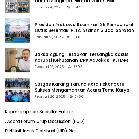
dalam Sengketa Pilkada Rokan Hilir
Februari 4, 2025
16427
Presiden Prabowo Resmikan 26 Pembangkit
Listrik Serentak, PLTA Asahan 3 Jadi Sorotan
Januari 21, 2025
15118
Jaksa Agung Tetapkan Tersangka Kasus
Korupsi Kehutanan, DPP Advokasi IPJI Desak
Pengusutan Pajak RAPP
Februari 12, 2025
8802
Satgas Karang Taruna Kota Pekanbaru
Sukses Mengamankan Acara Temu Karya
VII Karang Taruna Pekanbaru
Februari 26, 2025
8480
Kepemimpinan Saipullah-atikah
. Acara Forum Grup Discussion (FGD)
PLN Unit Induk Distribusi (UID) Riau