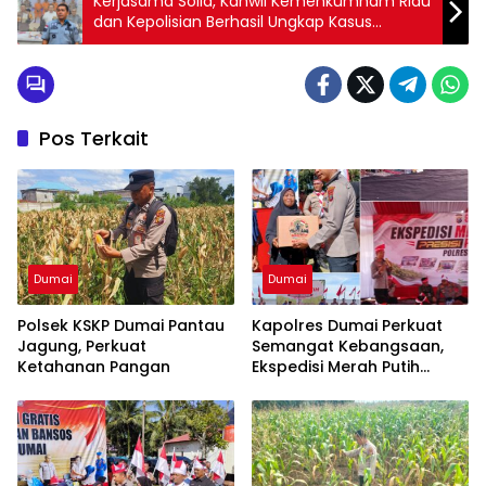
Kerjasama Solid, Kanwil Kemenkumham Riau
dan Kepolisian Berhasil Ungkap Kasus
Narkoba
Pos Terkait
Dumai
Dumai
Polsek KSKP Dumai Pantau
Kapolres Dumai Perkuat
Jagung, Perkuat
Semangat Kebangsaan,
Ketahanan Pangan
Ekspedisi Merah Putih
Presisi 2026 Hadirkan Aksi
Nyata untuk Rakyat