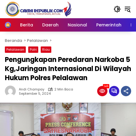
Langsung
ke
konten
Berita
Daerah
Nasional
Pemerintah
Ro
Home
Beranda
Pelalawan
Pelalawan
Polri
Riau
Pengungkapan Peredaran Narkoba 5
Kg,Jaringan Internasional Di Wilayah
Hukum Polres Pelalawan
146
Andi Champay
2 Min Baca
September 5, 2024