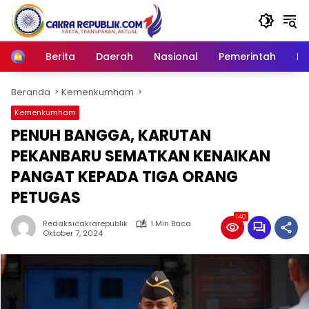
Langsung
ke
konten
Berita
Daerah
Nasional
Pemerintah
Ro
Home
Beranda
Kemenkumham
Kemenkumham
PENUH BANGGA, KARUTAN
PEKANBARU SEMATKAN KENAIKAN
PANGAT KEPADA TIGA ORANG
PETUGAS
140
Redaksicakrarepublik
1 Min Baca
Oktober 7, 2024