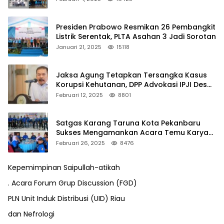
Presiden Prabowo Resmikan 26 Pembangkit
Listrik Serentak, PLTA Asahan 3 Jadi Sorotan
Januari 21, 2025
15118
Jaksa Agung Tetapkan Tersangka Kasus
Korupsi Kehutanan, DPP Advokasi IPJI Desak
Pengusutan Pajak RAPP
Februari 12, 2025
8801
Satgas Karang Taruna Kota Pekanbaru
Sukses Mengamankan Acara Temu Karya
VII Karang Taruna Pekanbaru
Februari 26, 2025
8476
Kepemimpinan Saipullah-atikah
. Acara Forum Grup Discussion (FGD)
PLN Unit Induk Distribusi (UID) Riau
dan Nefrologi