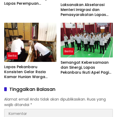
Lapas Perempuan
Laksanakan Akselarasi
Pekanbaru Gelar Razia
Menteri Imigrasi dan
Malam Hari bersama APH
Pemasyarakatan Lapas
Perempuan Pekanbaru
Geledah Lagi Kamar
Hunian
Berita
Berita
Semangat Kebersamaan
Lapas Pekanbaru
dan Sinergi, Lapas
Konsisten Gelar Razia
Pekanbaru Ikuti Apel Pagi
Kamar Hunian Warga
Bersama
Binaan Sebagai Langkah
Konkret Berantas
Tinggalkan Balasan
Perederan Narkoba dan
Modus Penipuan
Alamat email Anda tidak akan dipublikasikan.
Ruas yang
wajib ditandai
*