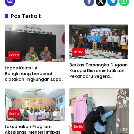
Pos Terkait
Berita
Berita
Berkas Tersangka Dugaan
Lapas Kelas IIA
Korupsi Diskominfotiksan
Bangkinang berbenah
Pekanbaru Segera
ciptakan lingkungan Lapas
Dilimpahkan ke Pengadilan
yang bersih dan aman
serta memberantas
Handphone, pungutan liar
dan narkoba (Halinar).
Berita
Laksanakan Program
Berita
Akselerasi Menteri Imipas