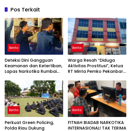
Pos Terkait
Berita
Berita
Deteksi Dini Gangguan
Warga Resah “Diduga
Keamanan dan Ketertiban,
Aktivitas Prostitusi”, Ketua
Lapas Narkotika Rumbai
RT Minta Pemko Pekanbaru
Gelar Razia Rutin Blok
Periksa Legalitas dan
Hunian
Aktivitas Z Homestay di
Jalan Tanjung Datuk
Berita
Berita
Perkuat Green Policing,
FITNAH BIADAB NARKOTIKA
Polda Riau Dukung
INTERNASIONAL! TAK TERIMA