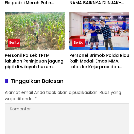
Ekspedisi Merah Putih
NAMA BAIKNYA DIINJAK-
Presisi Melalui Pelatihan
INJAK, ANDI MORENA
Penanaman Mangrove
DECLARE WAR: SIAP Bantai
DAN SERET AKUN PEMBUNUH
KARAKTER KE PENJARA
POLDA KEPRI!
Berita
Berita
Personil Polsek TPTM
Personel Brimob Polda Riau
lakukan Peninjauan jagung
Raih Medali Emas MMA,
pipil di wilayah hukum
Lolos ke Kejurprov dan
Polsek TPTM
Porprov
Tinggalkan Balasan
Alamat email Anda tidak akan dipublikasikan.
Ruas yang
wajib ditandai
*