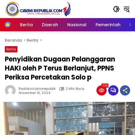
Langsung
ke
konten
Berita
Daerah
Nasional
Pemerintah
Ro
Home
Beranda
Berita
Berita
Penyidikan Dugaan Pelanggaran
HAKI oleh P Terus Berlanjut, PPNS
Periksa Percetakan Solo p
308
Redaksicakrarepublik
2 Min Baca
November 15, 2024