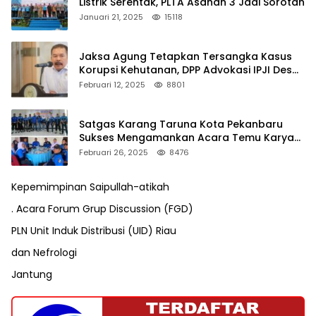
Listrik Serentak, PLTA Asahan 3 Jadi Sorotan
Januari 21, 2025
15118
Jaksa Agung Tetapkan Tersangka Kasus
Korupsi Kehutanan, DPP Advokasi IPJI Desak
Pengusutan Pajak RAPP
Februari 12, 2025
8801
Satgas Karang Taruna Kota Pekanbaru
Sukses Mengamankan Acara Temu Karya
VII Karang Taruna Pekanbaru
Februari 26, 2025
8476
Kepemimpinan Saipullah-atikah
. Acara Forum Grup Discussion (FGD)
PLN Unit Induk Distribusi (UID) Riau
dan Nefrologi
Jantung