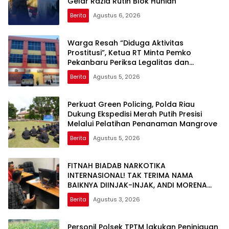
Gelar Razia Rutin Blok Hunian
Berita
Agustus 6, 2026
Warga Resah “Diduga Aktivitas
Prostitusi”, Ketua RT Minta Pemko
Pekanbaru Periksa Legalitas dan
Aktivitas Z Homestay di Jalan Tanjung
Berita
Agustus 5, 2026
Datuk
Perkuat Green Policing, Polda Riau
Dukung Ekspedisi Merah Putih Presisi
Melalui Pelatihan Penanaman Mangrove
Berita
Agustus 5, 2026
FITNAH BIADAB NARKOTIKA
INTERNASIONAL! TAK TERIMA NAMA
BAIKNYA DIINJAK-INJAK, ANDI MORENA
DECLARE WAR: SIAP Bantai DAN SERET
Berita
Agustus 3, 2026
AKUN PEMBUNUH KARAKTER KE PENJARA
POLDA KEPRI!
Personil Polsek TPTM lakukan Peninjauan