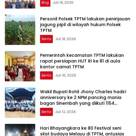
Blog
Juli 18, 2026
Personil Polsek TPTM lakukan peninjauan
jagung pipil di wilayah hukum Polsek
TPTM
Berita
Juli 18, 2026
Pemerintah kecamatan TPTM lakukan
rapat persiapan HUT RI ke 81 di aula
kantor camat TPTM
Berita
Juli 16, 2026
Wakil Bupati Rohil Jhony Charles hadiri
anniversary ke 2 NPM pancing mania
bagan Sinembah yang diikuti 1154
peserta dari berbagai wilayah di pulau
Berita
Juli 12, 2026
sumatera
Hari Bhayangkara ke 80 Festival seni
silat budaya Melayu di TPTM, antusias