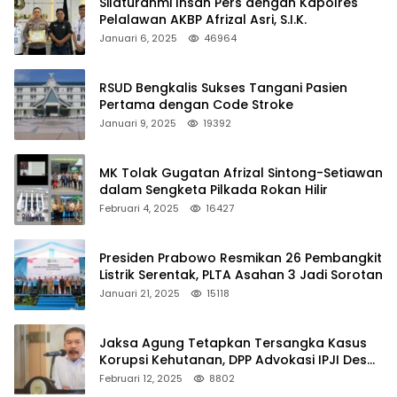
Silaturahmi Insan Pers dengan Kapolres
Pelalawan AKBP Afrizal Asri, S.I.K.
Januari 6, 2025
46964
RSUD Bengkalis Sukses Tangani Pasien
Pertama dengan Code Stroke
Januari 9, 2025
19392
MK Tolak Gugatan Afrizal Sintong-Setiawan
dalam Sengketa Pilkada Rokan Hilir
Februari 4, 2025
16427
Presiden Prabowo Resmikan 26 Pembangkit
Listrik Serentak, PLTA Asahan 3 Jadi Sorotan
Januari 21, 2025
15118
Jaksa Agung Tetapkan Tersangka Kasus
Korupsi Kehutanan, DPP Advokasi IPJI Desak
Pengusutan Pajak RAPP
Februari 12, 2025
8802