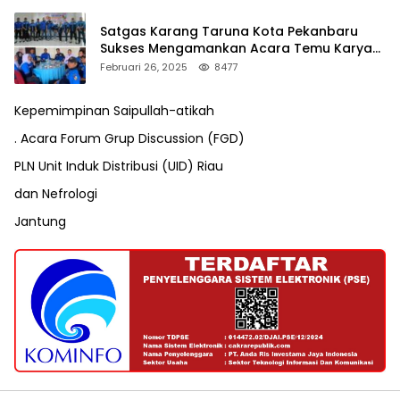
Satgas Karang Taruna Kota Pekanbaru
Sukses Mengamankan Acara Temu Karya
VII Karang Taruna Pekanbaru
Februari 26, 2025
8477
Kepemimpinan Saipullah-atikah
. Acara Forum Grup Discussion (FGD)
PLN Unit Induk Distribusi (UID) Riau
dan Nefrologi
Jantung