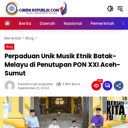
Langsung
ke
konten
Berita
Daerah
Nasional
Pemerintah
Ro
Home
Beranda
Blog
Blog
Perpaduan Unik Musik Etnik Batak-
Melayu di Penutupan PON XXI Aceh-
Sumut
150
Redaksicakrarepublik
2 Min Baca
September 21, 2024