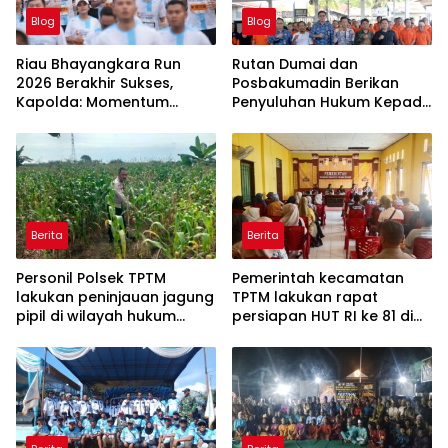
Blog
Blog
Riau Bhayangkara Run
Rutan Dumai dan
2026 Berakhir Sukses,
Posbakumadin Berikan
Kapolda: Momentum
Penyuluhan Hukum Kepada
Gerakkan Ekonomi dan
Warga Binaan.
Perkuat Sport Tourism Riau
Berita
Berita
Personil Polsek TPTM
Pemerintah kecamatan
lakukan peninjauan jagung
TPTM lakukan rapat
pipil di wilayah hukum
persiapan HUT RI ke 81 di
Polsek TPTM
aula kantor camat TPTM