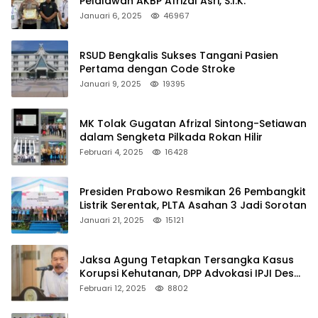
Pelalawan AKBP Afrizal Asri, S.I.K.
Januari 6, 2025
46967
RSUD Bengkalis Sukses Tangani Pasien
Pertama dengan Code Stroke
Januari 9, 2025
19395
MK Tolak Gugatan Afrizal Sintong-Setiawan
dalam Sengketa Pilkada Rokan Hilir
Februari 4, 2025
16428
Presiden Prabowo Resmikan 26 Pembangkit
Listrik Serentak, PLTA Asahan 3 Jadi Sorotan
Januari 21, 2025
15121
Jaksa Agung Tetapkan Tersangka Kasus
Korupsi Kehutanan, DPP Advokasi IPJI Desak
Pengusutan Pajak RAPP
Februari 12, 2025
8802