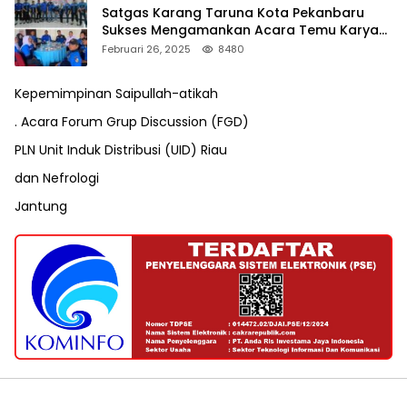
Satgas Karang Taruna Kota Pekanbaru
Sukses Mengamankan Acara Temu Karya
VII Karang Taruna Pekanbaru
Februari 26, 2025
8480
Kepemimpinan Saipullah-atikah
. Acara Forum Grup Discussion (FGD)
PLN Unit Induk Distribusi (UID) Riau
dan Nefrologi
Jantung