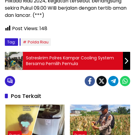
Pilkada Riau 2024, kegiatan tersebut berlangsung
sekira Pukul 09.00 WIB berjalan dengan tertib aman
dan lancar. (***)
Post Views:
148
Tag:
Polda Riau
Satreskrim Polres Kampar Cooling System
Bersama Pemilih Pemula
Pos Terkait