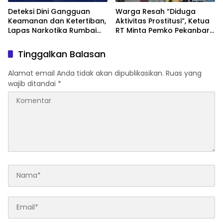
Deteksi Dini Gangguan
Warga Resah “Diduga
Keamanan dan Ketertiban,
Aktivitas Prostitusi”, Ketua
Lapas Narkotika Rumbai
RT Minta Pemko Pekanbaru
Gelar Razia Rutin Blok
Periksa Legalitas dan
Hunian
Aktivitas Z Homestay di
Tinggalkan Balasan
Jalan Tanjung Datuk
Alamat email Anda tidak akan dipublikasikan.
Ruas yang
wajib ditandai
*