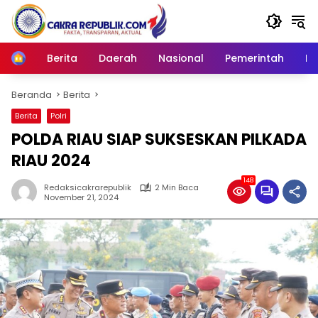
Langsung
ke
konten
Berita
Daerah
Nasional
Pemerintah
Ro
Home
Beranda
Berita
Berita
Polri
POLDA RIAU SIAP SUKSESKAN PILKADA
RIAU 2024
148
Redaksicakrarepublik
2 Min Baca
November 21, 2024