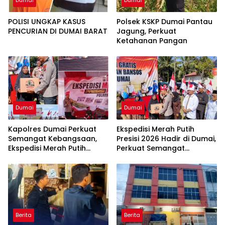
Dumai
Dumai
POLISI UNGKAP KASUS
Polsek KSKP Dumai Pantau
PENCURIAN DI DUMAI BARAT
Jagung, Perkuat
Ketahanan Pangan
Dumai
Dumai
Kapolres Dumai Perkuat
Ekspedisi Merah Putih
Semangat Kebangsaan,
Presisi 2026 Hadir di Dumai,
Ekspedisi Merah Putih
Perkuat Semangat
Presisi 2026 Hadirkan Aksi
Kebangsaan dan
Nyata untuk Rakyat
Kepedulian Sosial
Berita
Berita