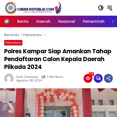
Langsung
ke
konten
Berita
Daerah
Nasional
Pemerintah
Ro
Home
Beranda
Pekanbaru
Pekanbaru
Polres Kampar Siap Amankan Tahap
Pendaftaran Calon Kepala Daerah
Pilkada 2024
175
Andi Champay
2 Min Baca
Agustus 28, 2024