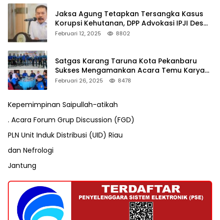
Jaksa Agung Tetapkan Tersangka Kasus
Korupsi Kehutanan, DPP Advokasi IPJI Desak
Pengusutan Pajak RAPP
Februari 12, 2025
8802
Satgas Karang Taruna Kota Pekanbaru
Sukses Mengamankan Acara Temu Karya
VII Karang Taruna Pekanbaru
Februari 26, 2025
8478
Kepemimpinan Saipullah-atikah
. Acara Forum Grup Discussion (FGD)
PLN Unit Induk Distribusi (UID) Riau
dan Nefrologi
Jantung