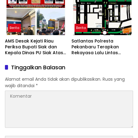
rohil
Berita
Berita
AMS Desak Kejati Riau
Satlantas Polresta
Periksa Bupati Siak dan
Pekanbaru Terapkan
Kepala Dinas PU Siak Atas
Rekayasa Lalu Lintas
Proyek Jalan 7,1 Milyar
Malam Tahun Baru 2026,
Yang Diduga Tidak Sesuai
200 Personel Dikerahkan
Tinggalkan Balasan
Spek Standar SNI
Alamat email Anda tidak akan dipublikasikan.
Ruas yang
wajib ditandai
*