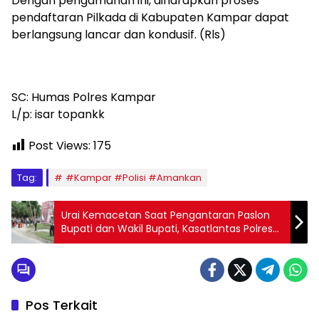
Dengan pengamanan ini, diharapkan proses
pendaftaran Pilkada di Kabupaten Kampar dapat
berlangsung lancar dan kondusif. (Rls)
SC: Humas Polres Kampar
L/p: isar topankk
Post Views:
175
Tag:
#Kampar #Polisi #Amankan
Urai Kemacetan Saat Pengantaran Paslon
Bupati dan Wakil Bupati, Kasatlantas Polres
Kampar Turun Tangan
Pos Terkait