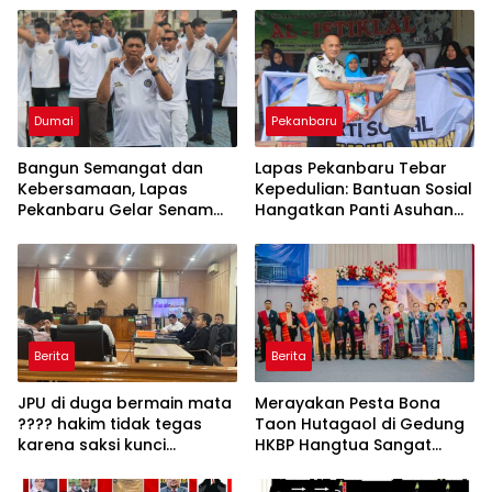
Dumai
Pekanbaru
Bangun Semangat dan
Lapas Pekanbaru Tebar
Kebersamaan, Lapas
Kepedulian: Bantuan Sosial
Pekanbaru Gelar Senam
Hangatkan Panti Asuhan
Pagi
Al-Istiklal
Berita
Berita
JPU di duga bermain mata
Merayakan Pesta Bona
???? hakim tidak tegas
Taon Hutagaol di Gedung
karena saksi kunci
HKBP Hangtua Sangat
makhruflis tetap mangkir
Meriah Serta HadiahNya
dalam kasus korupsi SPRH
Sangat Menarik dan Bagus