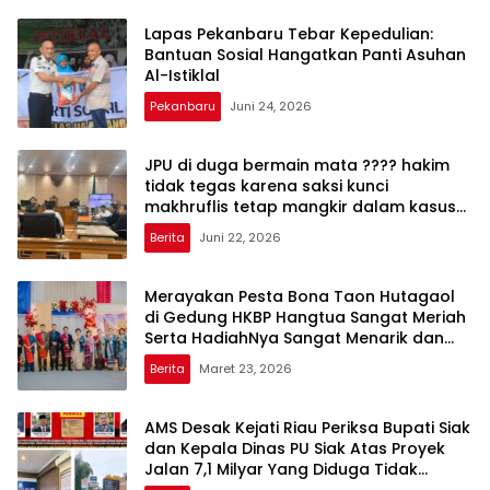
Lapas Pekanbaru Tebar Kepedulian:
Bantuan Sosial Hangatkan Panti Asuhan
Al-Istiklal
Pekanbaru
Juni 24, 2026
JPU di duga bermain mata ???? hakim
tidak tegas karena saksi kunci
makhruflis tetap mangkir dalam kasus
korupsi SPRH rohil
Berita
Juni 22, 2026
Merayakan Pesta Bona Taon Hutagaol
di Gedung HKBP Hangtua Sangat Meriah
Serta HadiahNya Sangat Menarik dan
Bagus
Berita
Maret 23, 2026
AMS Desak Kejati Riau Periksa Bupati Siak
dan Kepala Dinas PU Siak Atas Proyek
Jalan 7,1 Milyar Yang Diduga Tidak