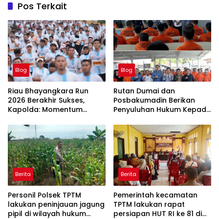
Pos Terkait
Blog
Blog
Riau Bhayangkara Run
Rutan Dumai dan
2026 Berakhir Sukses,
Posbakumadin Berikan
Kapolda: Momentum
Penyuluhan Hukum Kepada
Gerakkan Ekonomi dan
Warga Binaan.
Perkuat Sport Tourism Riau
Berita
Berita
Personil Polsek TPTM
Pemerintah kecamatan
lakukan peninjauan jagung
TPTM lakukan rapat
pipil di wilayah hukum
persiapan HUT RI ke 81 di