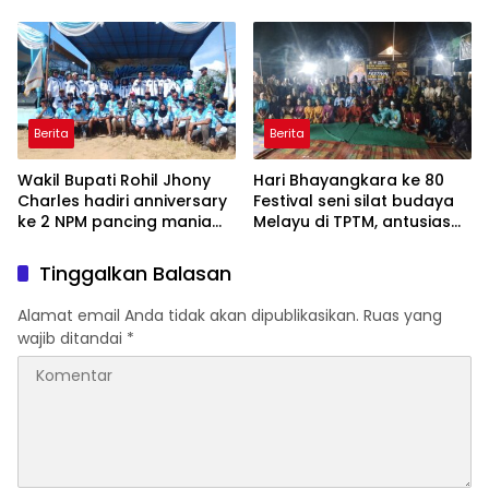
Polsek TPTM
aula kantor camat TPTM
Berita
Berita
Wakil Bupati Rohil Jhony
Hari Bhayangkara ke 80
Charles hadiri anniversary
Festival seni silat budaya
ke 2 NPM pancing mania
Melayu di TPTM, antusias
bagan Sinembah yang
masyarakat yang datang
diikuti 1154 peserta dari
bukan hanya dari Rohil,
Tinggalkan Balasan
berbagai wilayah di pulau
bahkan dari luar
sumatera
kabupaten Rohil
Alamat email Anda tidak akan dipublikasikan.
Ruas yang
wajib ditandai
*