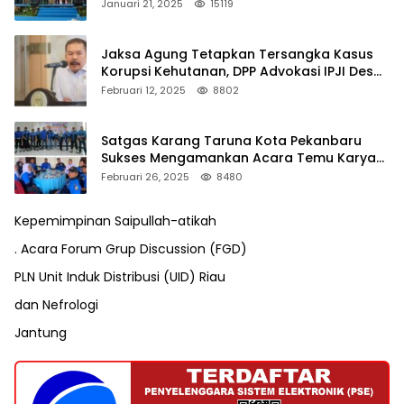
Januari 21, 2025
15119
Jaksa Agung Tetapkan Tersangka Kasus
Korupsi Kehutanan, DPP Advokasi IPJI Desak
Pengusutan Pajak RAPP
Februari 12, 2025
8802
Satgas Karang Taruna Kota Pekanbaru
Sukses Mengamankan Acara Temu Karya
VII Karang Taruna Pekanbaru
Februari 26, 2025
8480
Kepemimpinan Saipullah-atikah
. Acara Forum Grup Discussion (FGD)
PLN Unit Induk Distribusi (UID) Riau
dan Nefrologi
Jantung