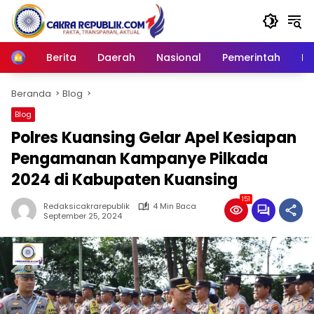
Langsung
ke
konten
Berita
Daerah
Nasional
Pemerintah
Ro
Home
Beranda
Blog
Blog
Polres Kuansing Gelar Apel Kesiapan
Pengamanan Kampanye Pilkada
2024 di Kabupaten Kuansing
151
Redaksicakrarepublik
4 Min Baca
September 25, 2024