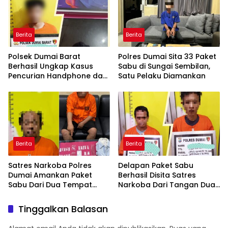
Berita
Berita
Polsek Dumai Barat
Polres Dumai Sita 33 Paket
Berhasil Ungkap Kasus
Sabu di Sungai Sembilan,
Pencurian Handphone dan
Satu Pelaku Diamankan
Tablet
Berita
Berita
Satres Narkoba Polres
Delapan Paket Sabu
Dumai Amankan Paket
Berhasil Disita Satres
Sabu Dari Dua Tempat
Narkoba Dari Tangan Dua
Yang Berbeda
Pelaku
Tinggalkan Balasan