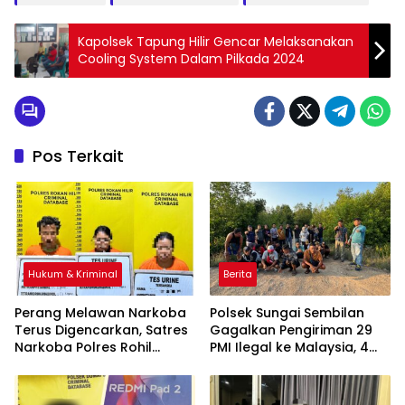
Kapolsek Tapung Hilir Gencar Melaksanakan
Cooling System Dalam Pilkada 2024
Pos Terkait
Hukum & Kriminal
Berita
Perang Melawan Narkoba
Polsek Sungai Sembilan
Terus Digencarkan, Satres
Gagalkan Pengiriman 29
Narkoba Polres Rohil
PMI Ilegal ke Malaysia, 4
Ringkus Tiga Terduga dan
Tersangka Diamankan
Sita Sejumlah Barang Bukti