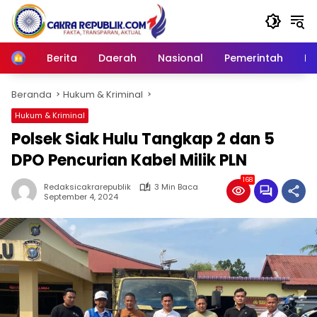
Langsung
ke
konten
Berita
Daerah
Nasional
Pemerintah
Ro
Home
Beranda
Hukum & Kriminal
Hukum & Kriminal
Polsek Siak Hulu Tangkap 2 dan 5
DPO Pencurian Kabel Milik PLN
168
Redaksicakrarepublik
3 Min Baca
September 4, 2024