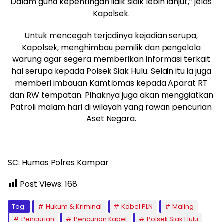
Dalam guna kepentingan lidik sidik lebih lanjut,” jelas
Kapolsek.
Untuk mencegah terjadinya kejadian serupa,
Kapolsek, menghimbau pemilik dan pengelola
warung agar segera memberikan informasi terkait
hal serupa kepada Polsek Siak Hulu. Selain itu ia juga
memberi imbauan Kamtibmas kepada Aparat RT
dan RW tempatan. Pihaknya juga akan menggiatkan
Patroli malam hari di wilayah yang rawan pencurian
Aset Negara.
SC: Humas Polres Kampar
Post Views:
168
Tag:
Hukum & Kriminal
Kabel PLN
Maling
Pencurian
Pencurian Kabel
Polsek Siak Hulu