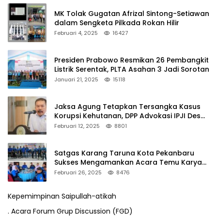
MK Tolak Gugatan Afrizal Sintong-Setiawan
dalam Sengketa Pilkada Rokan Hilir
Februari 4, 2025
16427
Presiden Prabowo Resmikan 26 Pembangkit
Listrik Serentak, PLTA Asahan 3 Jadi Sorotan
Januari 21, 2025
15118
Jaksa Agung Tetapkan Tersangka Kasus
Korupsi Kehutanan, DPP Advokasi IPJI Desak
Pengusutan Pajak RAPP
Februari 12, 2025
8801
Satgas Karang Taruna Kota Pekanbaru
Sukses Mengamankan Acara Temu Karya
VII Karang Taruna Pekanbaru
Februari 26, 2025
8476
Kepemimpinan Saipullah-atikah
. Acara Forum Grup Discussion (FGD)