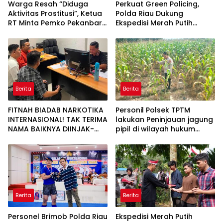
Warga Resah “Diduga
Perkuat Green Policing,
Aktivitas Prostitusi”, Ketua
Polda Riau Dukung
RT Minta Pemko Pekanbaru
Ekspedisi Merah Putih
Periksa Legalitas dan
Presisi Melalui Pelatihan
Aktivitas Z Homestay di
Penanaman Mangrove
Jalan Tanjung Datuk
Berita
Berita
FITNAH BIADAB NARKOTIKA
Personil Polsek TPTM
INTERNASIONAL! TAK TERIMA
lakukan Peninjauan jagung
NAMA BAIKNYA DIINJAK-
pipil di wilayah hukum
INJAK, ANDI MORENA
Polsek TPTM
DECLARE WAR: SIAP Bantai
DAN SERET AKUN PEMBUNUH
KARAKTER KE PENJARA
POLDA KEPRI!
Berita
Berita
Personel Brimob Polda Riau
Ekspedisi Merah Putih