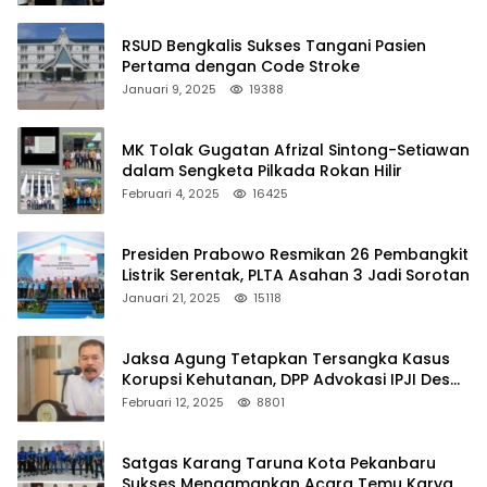
RSUD Bengkalis Sukses Tangani Pasien
Pertama dengan Code Stroke
Januari 9, 2025
19388
MK Tolak Gugatan Afrizal Sintong-Setiawan
dalam Sengketa Pilkada Rokan Hilir
Februari 4, 2025
16425
Presiden Prabowo Resmikan 26 Pembangkit
Listrik Serentak, PLTA Asahan 3 Jadi Sorotan
Januari 21, 2025
15118
Jaksa Agung Tetapkan Tersangka Kasus
Korupsi Kehutanan, DPP Advokasi IPJI Desak
Pengusutan Pajak RAPP
Februari 12, 2025
8801
Satgas Karang Taruna Kota Pekanbaru
Sukses Mengamankan Acara Temu Karya