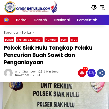
Langsung
ke
konten
Berita
Daerah
Nasional
Pemerintah
Ro
Home
Beranda
Berita
Berita
Hukum & Kriminal
Kampar
Polri
Riau
Polsek Siak Hulu Tangkap Pelaku
Pencurian Buah Sawit dan
Penganiayaan
122
Andi Champay
2 Min Baca
November 6, 2024