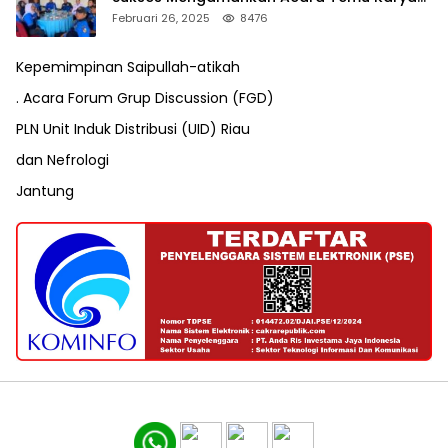
VII Karang Taruna Pekanbaru
Februari 26, 2025
8476
Kepemimpinan Saipullah-atikah
. Acara Forum Grup Discussion (FGD)
PLN Unit Induk Distribusi (UID) Riau
dan Nefrologi
Jantung