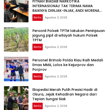
FITNAH BIADAB NARKOTIKA
INTERNASIONAL! TAK TERIMA NAMA
BAIKNYA DIINJAK-INJAK, ANDI MORENA
DECLARE WAR: SIAP Bantai DAN SERET
Berita
Agustus 3, 2026
AKUN PEMBUNUH KARAKTER KE PENJARA
POLDA KEPRI!
Personil Polsek TPTM lakukan Peninjauan
jagung pipil di wilayah hukum Polsek
TPTM
Berita
Agustus 3, 2026
Personel Brimob Polda Riau Raih Medali
Emas MMA, Lolos ke Kejurprov dan
Porprov
Berita
Agustus 3, 2026
Ekspedisi Merah Putih Presisi Hadir di
Okura, Jejak Kehadiran Negara dari
Tepian Sungai Siak
Berita
Agustus 2, 2026