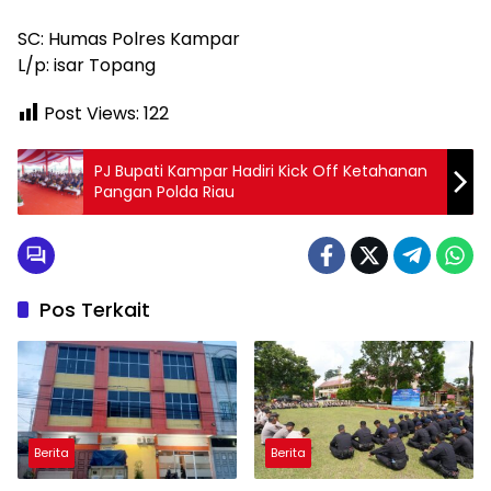
SC: Humas Polres Kampar
L/p: isar Topang
Post Views:
122
PJ Bupati Kampar Hadiri Kick Off Ketahanan
Pangan Polda Riau
Pos Terkait
Berita
Berita