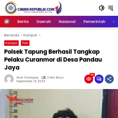
Langsung
ke
konten
Berita
Daerah
Nasional
Pemerintah
Ro
Home
Beranda
Kampar
Kampar
Polri
Polsek Tapung Berhasil Tangkap
Pelaku Curanmor di Desa Pandau
Jaya
180
Andi Champay
2 Min Baca
September 14, 2024