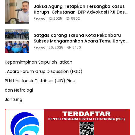
Jaksa Agung Tetapkan Tersangka Kasus
Korupsi Kehutanan, DPP Advokasi IPJI Desak
Pengusutan Pajak RAPP
Februari 12, 2025
8802
Satgas Karang Taruna Kota Pekanbaru
Sukses Mengamankan Acara Temu Karya
VII Karang Taruna Pekanbaru
Februari 26, 2025
8480
Kepemimpinan Saipullah-atikah
. Acara Forum Grup Discussion (FGD)
PLN Unit Induk Distribusi (UID) Riau
dan Nefrologi
Jantung