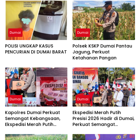
Dumai
Dumai
POLISI UNGKAP KASUS
Polsek KSKP Dumai Pantau
PENCURIAN DI DUMAI BARAT
Jagung, Perkuat
Ketahanan Pangan
Dumai
Dumai
Kapolres Dumai Perkuat
Ekspedisi Merah Putih
Semangat Kebangsaan,
Presisi 2026 Hadir di Dumai,
Ekspedisi Merah Putih
Perkuat Semangat
Presisi 2026 Hadirkan Aksi
Kebangsaan dan
Nyata untuk Rakyat
Kepedulian Sosial