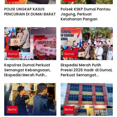
POLISI UNGKAP KASUS
Polsek KSKP Dumai Pantau
PENCURIAN DI DUMAI BARAT
Jagung, Perkuat
Ketahanan Pangan
Dumai
Dumai
Kapolres Dumai Perkuat
Ekspedisi Merah Putih
Semangat Kebangsaan,
Presisi 2026 Hadir di Dumai,
Ekspedisi Merah Putih
Perkuat Semangat
Presisi 2026 Hadirkan Aksi
Kebangsaan dan
Nyata untuk Rakyat
Kepedulian Sosial
Berita
Berita