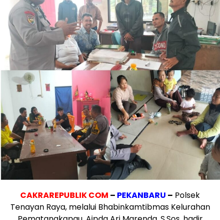
CAKRAREPUBLIK COM
–
PEKANBARU
–
Polsek
Tenayan Raya, melalui Bhabinkamtibmas Kelurahan
Pematangkapau, Aipda Ari Marenda, S.Sos, hadir