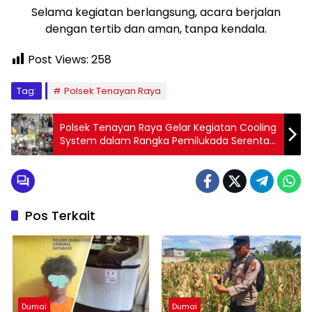
Selama kegiatan berlangsung, acara berjalan
dengan tertib dan aman, tanpa kendala.
Post Views:
258
Tag:
Polsek Tenayan Raya
Polsek Tenayan Raya Gelar Kegiatan Cooling
System dalam Rangka Pemilukada Serentak
2024 di Kelurahan Rejosari
Pos Terkait
Dumai
Dumai