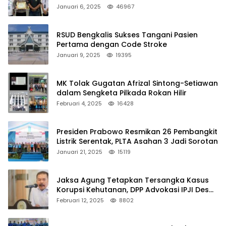
Januari 6, 2025
46967
RSUD Bengkalis Sukses Tangani Pasien
Pertama dengan Code Stroke
Januari 9, 2025
19395
MK Tolak Gugatan Afrizal Sintong-Setiawan
dalam Sengketa Pilkada Rokan Hilir
Februari 4, 2025
16428
Presiden Prabowo Resmikan 26 Pembangkit
Listrik Serentak, PLTA Asahan 3 Jadi Sorotan
Januari 21, 2025
15119
Jaksa Agung Tetapkan Tersangka Kasus
Korupsi Kehutanan, DPP Advokasi IPJI Desak
Pengusutan Pajak RAPP
Februari 12, 2025
8802