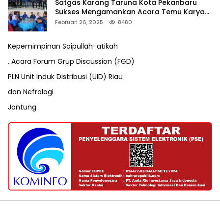
Satgas Karang Taruna Kota Pekanbaru
Sukses Mengamankan Acara Temu Karya
VII Karang Taruna Pekanbaru
Februari 26, 2025
8480
Kepemimpinan Saipullah-atikah
. Acara Forum Grup Discussion (FGD)
PLN Unit Induk Distribusi (UID) Riau
dan Nefrologi
Jantung