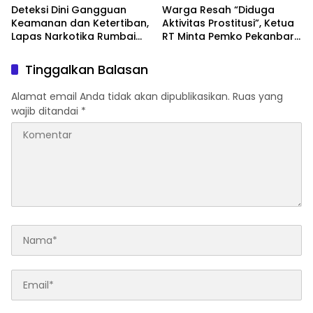
Deteksi Dini Gangguan
Warga Resah “Diduga
Keamanan dan Ketertiban,
Aktivitas Prostitusi”, Ketua
Lapas Narkotika Rumbai
RT Minta Pemko Pekanbaru
Gelar Razia Rutin Blok
Periksa Legalitas dan
Hunian
Aktivitas Z Homestay di
Tinggalkan Balasan
Jalan Tanjung Datuk
Alamat email Anda tidak akan dipublikasikan.
Ruas yang
wajib ditandai
*