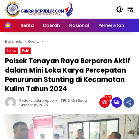
Langsung
ke
konten
Berita
Daerah
Nasional
Pemerintah
Ro
Home
Beranda
Berita
Berita
Polri
Polsek Tenayan Raya Berperan Aktif
dalam Mini Loka Karya Percepatan
Penurunan Stunting di Kecamatan
Kulim Tahun 2024
258
Redaksicakrarepublik
2 Min Baca
Oktober 19, 2024