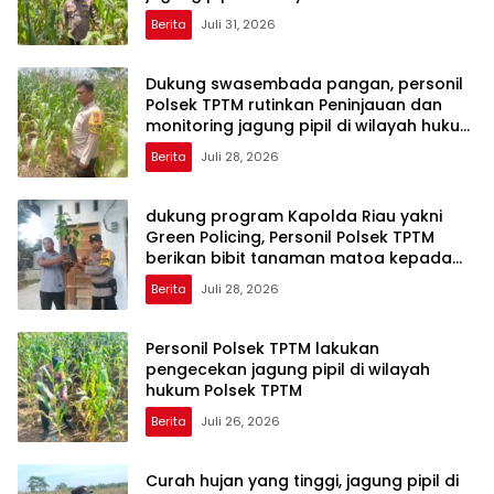
TPTM
Berita
Juli 31, 2026
Dukung swasembada pangan, personil
Polsek TPTM rutinkan Peninjauan dan
monitoring jagung pipil di wilayah hukum
Polsek TPTM
Berita
Juli 28, 2026
dukung program Kapolda Riau yakni
Green Policing, Personil Polsek TPTM
berikan bibit tanaman matoa kepada
masyarakat
Berita
Juli 28, 2026
Personil Polsek TPTM lakukan
pengecekan jagung pipil di wilayah
hukum Polsek TPTM
Berita
Juli 26, 2026
Curah hujan yang tinggi, jagung pipil di