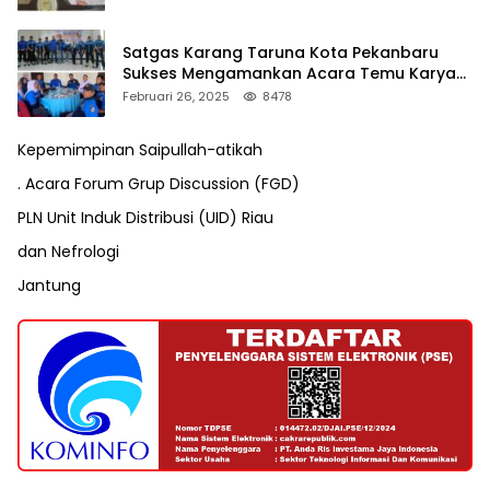
Satgas Karang Taruna Kota Pekanbaru
Sukses Mengamankan Acara Temu Karya
VII Karang Taruna Pekanbaru
Februari 26, 2025
8478
Kepemimpinan Saipullah-atikah
. Acara Forum Grup Discussion (FGD)
PLN Unit Induk Distribusi (UID) Riau
dan Nefrologi
Jantung