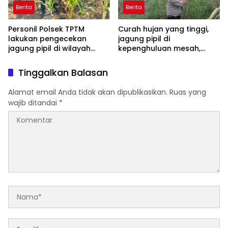
Berita
Berita
Personil Polsek TPTM
Curah hujan yang tinggi,
lakukan pengecekan
jagung pipil di
jagung pipil di wilayah
kepenghuluan mesah,
hukum Polsek TPTM
parit karim, banyak
tumbuhan terendam dan
Tinggalkan Balasan
mati, personil TPTM gerak
cepat turun langsung
Alamat email Anda tidak akan dipublikasikan.
Ruas yang
meninjau kelapangan
wajib ditandai
*