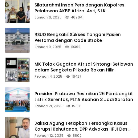
Silaturahmi Insan Pers dengan Kapolres
Pelalawan AKBP Afrizal Asri, S.I.K.
Januari 6, 2025
46964
RSUD Bengkalis Sukses Tangani Pasien
Pertama dengan Code Stroke
Januari 9, 2025
19392
MK Tolak Gugatan Afrizal Sintong-Setiawan
dalam Sengketa Pilkada Rokan Hilir
Februari 4, 2025
16427
Presiden Prabowo Resmikan 26 Pembangkit
Listrik Serentak, PLTA Asahan 3 Jadi Sorotan
Januari 21, 2025
15118
Jaksa Agung Tetapkan Tersangka Kasus
Korupsi Kehutanan, DPP Advokasi IPJI Desak
Pengusutan Pajak RAPP
Februari 12, 2025
8802