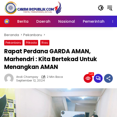
Langsung
ke
konten
Berita
Daerah
Nasional
Pemerintah
Ro
Home
Beranda
Pekanbaru
Pekanbaru
Pilkada
Riau
Rapat Perdana GARDA AMAN,
Marhendri : Kita Bertekad Untuk
Menangkan AMAN
145
Andi Champay
2 Min Baca
September 12, 2024