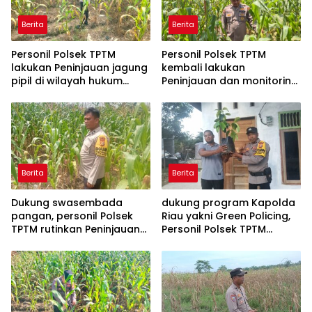
Berita
Berita
Personil Polsek TPTM
Personil Polsek TPTM
lakukan Peninjauan jagung
kembali lakukan
pipil di wilayah hukum
Peninjauan dan monitoring
Polsek TPTM
tumbuhan jagung pipil di
wilayah hukum Polsek
TPTM
Berita
Berita
Dukung swasembada
dukung program Kapolda
pangan, personil Polsek
Riau yakni Green Policing,
TPTM rutinkan Peninjauan
Personil Polsek TPTM
dan monitoring jagung
berikan bibit tanaman
pipil di wilayah hukum
matoa kepada
Polsek TPTM
masyarakat