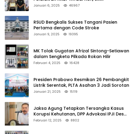
Januari 6, 2025
46967
RSUD Bengkalis Sukses Tangani Pasien
Pertama dengan Code Stroke
Januari 9, 2025
19395
MK Tolak Gugatan Afrizal Sintong-Setiawan
dalam Sengketa Pilkada Rokan Hilir
Februari 4, 2025
16428
Presiden Prabowo Resmikan 26 Pembangkit
Listrik Serentak, PLTA Asahan 3 Jadi Sorotan
Januari 21, 2025
15119
Jaksa Agung Tetapkan Tersangka Kasus
Korupsi Kehutanan, DPP Advokasi IPJI Desak
Pengusutan Pajak RAPP
Februari 12, 2025
8802