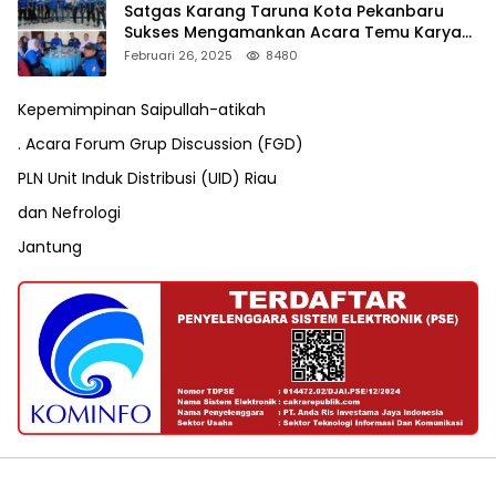
Satgas Karang Taruna Kota Pekanbaru
Sukses Mengamankan Acara Temu Karya
VII Karang Taruna Pekanbaru
Februari 26, 2025
8480
Kepemimpinan Saipullah-atikah
. Acara Forum Grup Discussion (FGD)
PLN Unit Induk Distribusi (UID) Riau
dan Nefrologi
Jantung