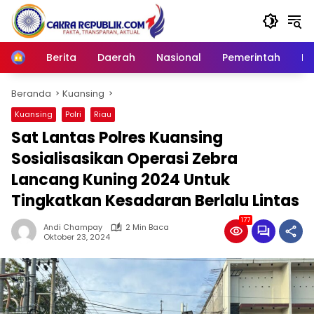
Langsung
ke
konten
Berita
Daerah
Nasional
Pemerintah
Ro
Home
Beranda
Kuansing
Kuansing
Polri
Riau
Sat Lantas Polres Kuansing
Sosialisasikan Operasi Zebra
Lancang Kuning 2024 Untuk
Tingkatkan Kesadaran Berlalu Lintas
177
Andi Champay
2 Min Baca
Oktober 23, 2024