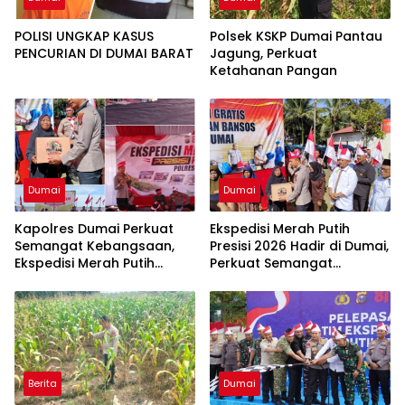
POLISI UNGKAP KASUS
Polsek KSKP Dumai Pantau
PENCURIAN DI DUMAI BARAT
Jagung, Perkuat
Ketahanan Pangan
Dumai
Dumai
Kapolres Dumai Perkuat
Ekspedisi Merah Putih
Semangat Kebangsaan,
Presisi 2026 Hadir di Dumai,
Ekspedisi Merah Putih
Perkuat Semangat
Presisi 2026 Hadirkan Aksi
Kebangsaan dan
Nyata untuk Rakyat
Kepedulian Sosial
Berita
Dumai