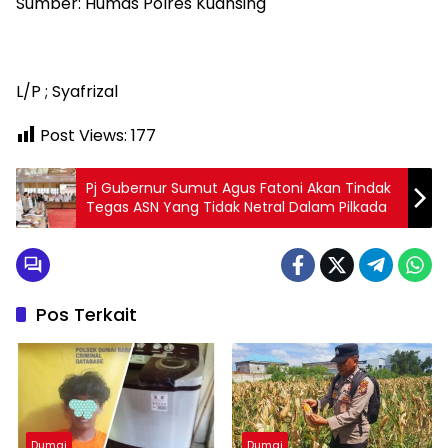
Sumber: Humas Polres Kuansing
L/P ; Syafrizal
Post Views:
177
Pj Gubernur Sumut Agus Fatoni Akan Tindak
Tegas ASN Yang Tidak Netral Dalam Pilkada
Pos Terkait
Dumai
Dumai