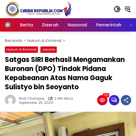
Langsung
ke
konten
Berita
Daerah
Nasional
Pemerintah
Ro
Home
Beranda
Hukum & Kriminal
Hukum & Kriminal
Jakarta
Satgas SIRI Berhasil Mengamankan
Buronan (DPO) Tindak Pidana
Kepabeanan Atas Nama Gaguk
Sulistyo bin Seoyanto
155
Andi Champay
2 Min Baca
September 25, 2024