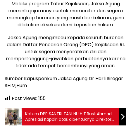
Melalui program Tabur Kejaksaan, Jaksa Agung
meminta jajarannya untuk memonitor dan segera
menangkap buronan yang masih berkeliaran, guna
dilakukan eksekusi demi kepastian hukum.
Jaksa Agung mengimbau kepada seluruh buronan
dalam Daftar Pencarian Orang (DPO) Kejaksaan RI,
untuk segera menyerahkan diri dan
mempertanggung-jawabkan perbuatannya karena
tidak ada tempat bersembunyi yang aman.
Sumber Kapuspenkum Jaksa Agung Dr Harli Siregar
SH.M,Hum
Post Views:
155
Ketum DPP SANTRI TANI NU H.T.Rusli Ahmad
Apresiasi Kapolri atas dibentuknya Direktorat
PPA-PPO dan Direktorat Siber