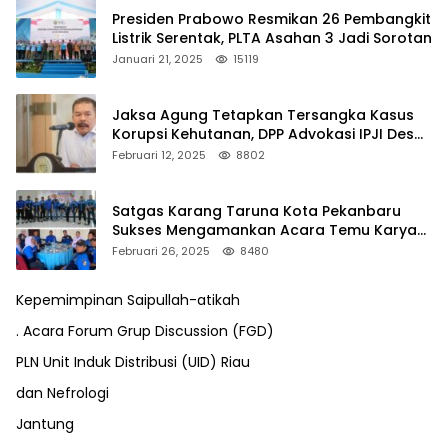
Presiden Prabowo Resmikan 26 Pembangkit
Listrik Serentak, PLTA Asahan 3 Jadi Sorotan
Januari 21, 2025
15119
Jaksa Agung Tetapkan Tersangka Kasus
Korupsi Kehutanan, DPP Advokasi IPJI Desak
Pengusutan Pajak RAPP
Februari 12, 2025
8802
Satgas Karang Taruna Kota Pekanbaru
Sukses Mengamankan Acara Temu Karya
VII Karang Taruna Pekanbaru
Februari 26, 2025
8480
Kepemimpinan Saipullah-atikah
. Acara Forum Grup Discussion (FGD)
PLN Unit Induk Distribusi (UID) Riau
dan Nefrologi
Jantung