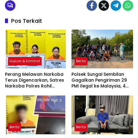
Pos Terkait
Hukum & Kriminal
Berita
Perang Melawan Narkoba
Polsek Sungai Sembilan
Terus Digencarkan, Satres
Gagalkan Pengiriman 29
Narkoba Polres Rohil
PMI Ilegal ke Malaysia, 4
Ringkus Tiga Terduga dan
Tersangka Diamankan
Sita Sejumlah Barang Bukti
Berita
Berita