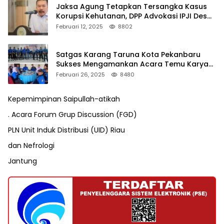
Jaksa Agung Tetapkan Tersangka Kasus
Korupsi Kehutanan, DPP Advokasi IPJI Desak
Pengusutan Pajak RAPP
Februari 12, 2025
8802
Satgas Karang Taruna Kota Pekanbaru
Sukses Mengamankan Acara Temu Karya
VII Karang Taruna Pekanbaru
Februari 26, 2025
8480
Kepemimpinan Saipullah-atikah
. Acara Forum Grup Discussion (FGD)
PLN Unit Induk Distribusi (UID) Riau
dan Nefrologi
Jantung