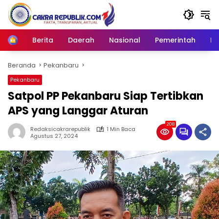
Langsung
ke
konten
Berita
Daerah
Nasional
Pemerintah
Ro
Home
Beranda
Pekanbaru
Pekanbaru
Satpol PP Pekanbaru Siap Tertibkan
APS yang Langgar Aturan
208
Redaksicakrarepublik
1 Min Baca
Agustus 27, 2024