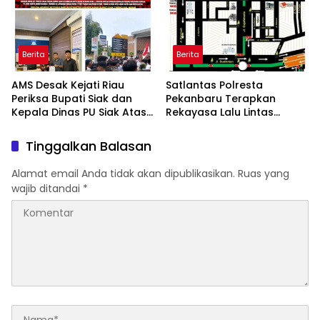
Berita
Berita
AMS Desak Kejati Riau
Satlantas Polresta
Periksa Bupati Siak dan
Pekanbaru Terapkan
Kepala Dinas PU Siak Atas
Rekayasa Lalu Lintas
Proyek Jalan 7,1 Milyar
Malam Tahun Baru 2026,
Yang Diduga Tidak Sesuai
200 Personel Dikerahkan
Tinggalkan Balasan
Spek Standar SNI
Alamat email Anda tidak akan dipublikasikan.
Ruas yang
wajib ditandai
*