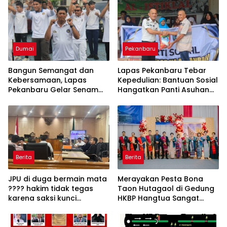
Dumai
Pekanbaru
Bangun Semangat dan
Lapas Pekanbaru Tebar
Kebersamaan, Lapas
Kepedulian: Bantuan Sosial
Pekanbaru Gelar Senam
Hangatkan Panti Asuhan
Pagi
Al-Istiklal
Berita
Berita
JPU di duga bermain mata
Merayakan Pesta Bona
???? hakim tidak tegas
Taon Hutagaol di Gedung
karena saksi kunci
HKBP Hangtua Sangat
makhruflis tetap mangkir
Meriah Serta HadiahNya
dalam kasus korupsi SPRH
Sangat Menarik dan Bagus
rohil