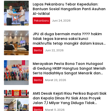
Lapas Pekanbaru Tebar Kepedulian:
Bantuan Sosial Hangatkan Panti Asuhan
Al-Istiklal
Pekanbaru
Juni 24, 2026
JPU di duga bermain mata ???? hakim
tidak tegas karena saksi kunci
makhruflis tetap mangkir dalam kasus
korupsi SPRH rohil
Berita
Juni 22, 2026
Merayakan Pesta Bona Taon Hutagaol
di Gedung HKBP Hangtua Sangat Meriah
Serta HadiahNya Sangat Menarik dan
Bagus
Berita
Maret 23, 2026
AMS Desak Kejati Riau Periksa Bupati Siak
dan Kepala Dinas PU Siak Atas Proyek
Jalan 7,1 Milyar Yang Diduga Tidak
Sesuai Spek Standar SNI
Berita
Maret 11, 2026