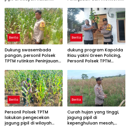
Polsek TPTM
tumbuhan jagung pipil di
wilayah hukum Polsek
TPTM
Berita
Berita
Dukung swasembada
dukung program Kapolda
pangan, personil Polsek
Riau yakni Green Policing,
TPTM rutinkan Peninjauan
Personil Polsek TPTM
dan monitoring jagung
berikan bibit tanaman
pipil di wilayah hukum
matoa kepada
Polsek TPTM
masyarakat
Berita
Berita
Personil Polsek TPTM
Curah hujan yang tinggi,
lakukan pengecekan
jagung pipil di
jagung pipil di wilayah
kepenghuluan mesah,
hukum Polsek TPTM
parit karim, banyak