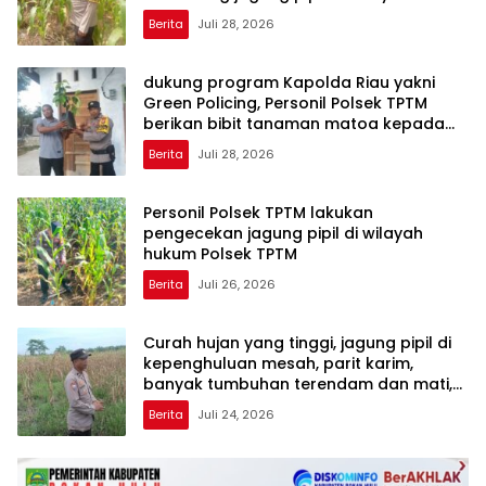
Polsek TPTM
Berita
Juli 28, 2026
dukung program Kapolda Riau yakni
Green Policing, Personil Polsek TPTM
berikan bibit tanaman matoa kepada
masyarakat
Berita
Juli 28, 2026
Personil Polsek TPTM lakukan
pengecekan jagung pipil di wilayah
hukum Polsek TPTM
Berita
Juli 26, 2026
Curah hujan yang tinggi, jagung pipil di
kepenghuluan mesah, parit karim,
banyak tumbuhan terendam dan mati,
personil TPTM gerak cepat turun
Berita
Juli 24, 2026
langsung meninjau kelapangan