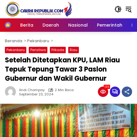
Langsung
ke
konten
Berita
Daerah
Nasional
Pemerintah
Ro
Home
Beranda
Pekanbaru
Pekanbaru
Peristiwa
Pilkada
Riau
Setelah Ditetapkan KPU, LAM Riau
Tepuk Tepung Tawar 3 Paslon
Gubernur dan Wakil Gubernur
136
Andi Champay
2 Min Baca
September 23, 2024