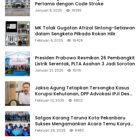
Pertama dengan Code Stroke
Januari 9, 2025
19395
MK Tolak Gugatan Afrizal Sintong-Setiawan
dalam Sengketa Pilkada Rokan Hilir
Februari 4, 2025
16428
Presiden Prabowo Resmikan 26 Pembangkit
Listrik Serentak, PLTA Asahan 3 Jadi Sorotan
Januari 21, 2025
15119
Jaksa Agung Tetapkan Tersangka Kasus
Korupsi Kehutanan, DPP Advokasi IPJI Desak
Pengusutan Pajak RAPP
Februari 12, 2025
8802
Satgas Karang Taruna Kota Pekanbaru
Sukses Mengamankan Acara Temu Karya
VII Karang Taruna Pekanbaru
Februari 26, 2025
8480