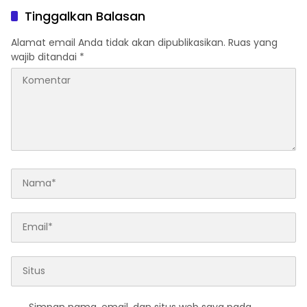
tumbuhan terendam dan
Tinggalkan Balasan
mati, personil TPTM gerak
cepat turun langsung
Alamat email Anda tidak akan dipublikasikan.
Ruas yang
meninjau kelapangan
wajib ditandai
*
Simpan nama, email, dan situs web saya pada