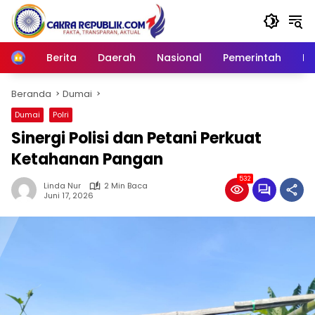
Langsung
ke
konten
Berita
Daerah
Nasional
Pemerintah
Ro
Home
Beranda
Dumai
Dumai
Polri
Sinergi Polisi dan Petani Perkuat
Ketahanan Pangan
532
Linda Nur
2 Min Baca
Juni 17, 2026