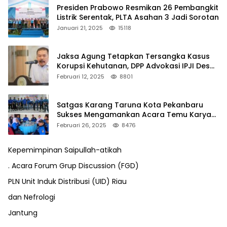
Presiden Prabowo Resmikan 26 Pembangkit
Listrik Serentak, PLTA Asahan 3 Jadi Sorotan
Januari 21, 2025
15118
Jaksa Agung Tetapkan Tersangka Kasus
Korupsi Kehutanan, DPP Advokasi IPJI Desak
Pengusutan Pajak RAPP
Februari 12, 2025
8801
Satgas Karang Taruna Kota Pekanbaru
Sukses Mengamankan Acara Temu Karya
VII Karang Taruna Pekanbaru
Februari 26, 2025
8476
Kepemimpinan Saipullah-atikah
. Acara Forum Grup Discussion (FGD)
PLN Unit Induk Distribusi (UID) Riau
dan Nefrologi
Jantung