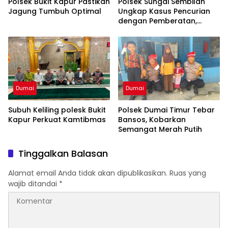
Polsek Bukit Kapur Pastikan
Polsek Sungai Sembilan
Jagung Tumbuh Optimal
Ungkap Kasus Pencurian
dengan Pemberatan,
Pelaku dan Barang Bukti
Berhasil Diamankan
Dumai
Dumai
Subuh Keliling polesk Bukit
Polsek Dumai Timur Tebar
Kapur Perkuat Kamtibmas
Bansos, Kobarkan
Semangat Merah Putih
Tinggalkan Balasan
Alamat email Anda tidak akan dipublikasikan.
Ruas yang
wajib ditandai
*