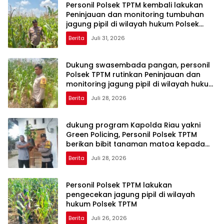
Personil Polsek TPTM kembali lakukan
Peninjauan dan monitoring tumbuhan
jagung pipil di wilayah hukum Polsek
TPTM
Berita
Juli 31, 2026
Dukung swasembada pangan, personil
Polsek TPTM rutinkan Peninjauan dan
monitoring jagung pipil di wilayah hukum
Polsek TPTM
Berita
Juli 28, 2026
dukung program Kapolda Riau yakni
Green Policing, Personil Polsek TPTM
berikan bibit tanaman matoa kepada
masyarakat
Berita
Juli 28, 2026
Personil Polsek TPTM lakukan
pengecekan jagung pipil di wilayah
hukum Polsek TPTM
Berita
Juli 26, 2026