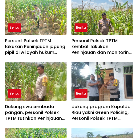
Berita
Berita
Personil Polsek TPTM
Personil Polsek TPTM
lakukan Peninjauan jagung
kembali lakukan
pipil di wilayah hukum
Peninjauan dan monitoring
Polsek TPTM
tumbuhan jagung pipil di
wilayah hukum Polsek
TPTM
Berita
Berita
Dukung swasembada
dukung program Kapolda
pangan, personil Polsek
Riau yakni Green Policing,
TPTM rutinkan Peninjauan
Personil Polsek TPTM
dan monitoring jagung
berikan bibit tanaman
pipil di wilayah hukum
matoa kepada
Polsek TPTM
masyarakat