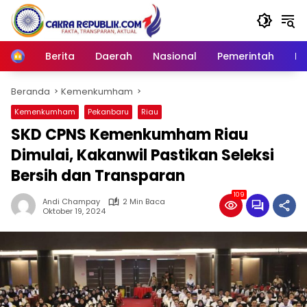
Langsung
ke
konten
Berita
Daerah
Nasional
Pemerintah
Ro
Home
Beranda
Kemenkumham
Kemenkumham
Pekanbaru
Riau
SKD CPNS Kemenkumham Riau
Dimulai, Kakanwil Pastikan Seleksi
Bersih dan Transparan
109
Andi Champay
2 Min Baca
Oktober 19, 2024