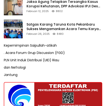
Jaksa Agung Tetapkan Tersangka Kasus
Korupsi Kehutanan, DPP Advokasi IPJI Desak
Pengusutan Pajak RAPP
Februari 12, 2025
8802
Satgas Karang Taruna Kota Pekanbaru
Sukses Mengamankan Acara Temu Karya
VII Karang Taruna Pekanbaru
Februari 26, 2025
8480
Kepemimpinan Saipullah-atikah
. Acara Forum Grup Discussion (FGD)
PLN Unit Induk Distribusi (UID) Riau
dan Nefrologi
Jantung