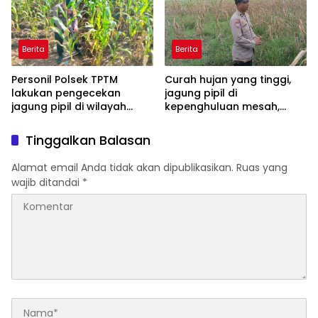
Berita
Berita
Personil Polsek TPTM
Curah hujan yang tinggi,
lakukan pengecekan
jagung pipil di
jagung pipil di wilayah
kepenghuluan mesah,
hukum Polsek TPTM
parit karim, banyak
tumbuhan terendam dan
Tinggalkan Balasan
mati, personil TPTM gerak
cepat turun langsung
Alamat email Anda tidak akan dipublikasikan.
Ruas yang
meninjau kelapangan
wajib ditandai
*