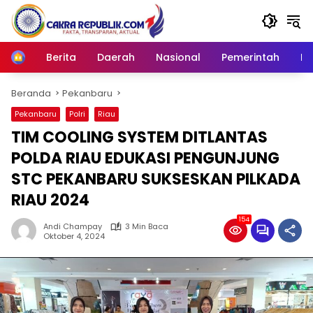
Langsung
ke
konten
Berita
Daerah
Nasional
Pemerintah
Ro
Home
Beranda
Pekanbaru
Pekanbaru
Polri
Riau
TIM COOLING SYSTEM DITLANTAS
POLDA RIAU EDUKASI PENGUNJUNG
STC PEKANBARU SUKSESKAN PILKADA
RIAU 2024
154
Andi Champay
3 Min Baca
Oktober 4, 2024