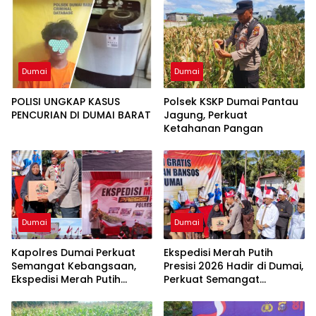
Dumai
Dumai
POLISI UNGKAP KASUS
Polsek KSKP Dumai Pantau
PENCURIAN DI DUMAI BARAT
Jagung, Perkuat
Ketahanan Pangan
Dumai
Dumai
Kapolres Dumai Perkuat
Ekspedisi Merah Putih
Semangat Kebangsaan,
Presisi 2026 Hadir di Dumai,
Ekspedisi Merah Putih
Perkuat Semangat
Presisi 2026 Hadirkan Aksi
Kebangsaan dan
Nyata untuk Rakyat
Kepedulian Sosial