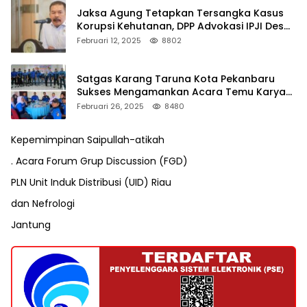
Jaksa Agung Tetapkan Tersangka Kasus
Korupsi Kehutanan, DPP Advokasi IPJI Desak
Pengusutan Pajak RAPP
Februari 12, 2025
8802
Satgas Karang Taruna Kota Pekanbaru
Sukses Mengamankan Acara Temu Karya
VII Karang Taruna Pekanbaru
Februari 26, 2025
8480
Kepemimpinan Saipullah-atikah
. Acara Forum Grup Discussion (FGD)
PLN Unit Induk Distribusi (UID) Riau
dan Nefrologi
Jantung