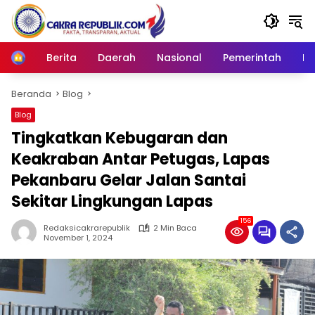
Langsung
ke
konten
Berita
Daerah
Nasional
Pemerintah
Ro
Home
Beranda
Blog
Blog
Tingkatkan Kebugaran dan
Keakraban Antar Petugas, Lapas
Pekanbaru Gelar Jalan Santai
Sekitar Lingkungan Lapas
156
Redaksicakrarepublik
2 Min Baca
November 1, 2024