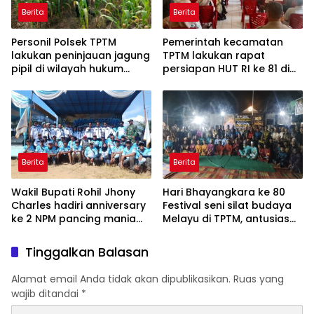
Berita
Berita
Personil Polsek TPTM
Pemerintah kecamatan
lakukan peninjauan jagung
TPTM lakukan rapat
pipil di wilayah hukum
persiapan HUT RI ke 81 di
Polsek TPTM
aula kantor camat TPTM
Berita
Berita
Wakil Bupati Rohil Jhony
Hari Bhayangkara ke 80
Charles hadiri anniversary
Festival seni silat budaya
ke 2 NPM pancing mania
Melayu di TPTM, antusias
bagan Sinembah yang
masyarakat yang datang
diikuti 1154 peserta dari
bukan hanya dari Rohil,
Tinggalkan Balasan
berbagai wilayah di pulau
bahkan dari luar
sumatera
kabupaten Rohil
Alamat email Anda tidak akan dipublikasikan.
Ruas yang
wajib ditandai
*