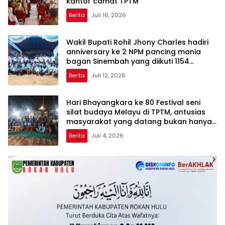
kantor camat TPTM
Berita
Juli 16, 2026
Wakil Bupati Rohil Jhony Charles hadiri
anniversary ke 2 NPM pancing mania
bagan Sinembah yang diikuti 1154
peserta dari berbagai wilayah di pulau
Berita
Juli 12, 2026
sumatera
Hari Bhayangkara ke 80 Festival seni
silat budaya Melayu di TPTM, antusias
masyarakat yang datang bukan hanya
dari Rohil, bahkan dari luar kabupaten
Berita
Juli 4, 2026
Rohil