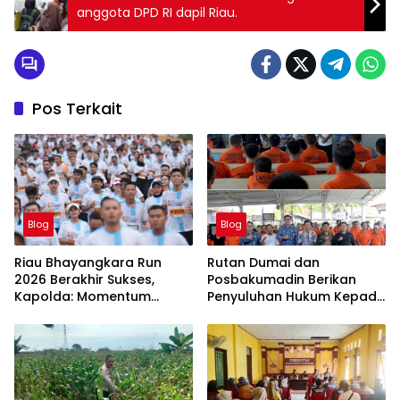
anggota DPD RI dapil Riau.
Pos Terkait
Blog
Blog
Riau Bhayangkara Run
Rutan Dumai dan
2026 Berakhir Sukses,
Posbakumadin Berikan
Kapolda: Momentum
Penyuluhan Hukum Kepada
Gerakkan Ekonomi dan
Warga Binaan.
Perkuat Sport Tourism Riau