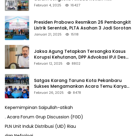
Februari 4, 2025
16427
Presiden Prabowo Resmikan 26 Pembangkit
Listrik Serentak, PLTA Asahan 3 Jadi Sorotan
Januari 21, 2025
15118
Jaksa Agung Tetapkan Tersangka Kasus
Korupsi Kehutanan, DPP Advokasi IPJI Desak
Pengusutan Pajak RAPP
Februari 12, 2025
8802
Satgas Karang Taruna Kota Pekanbaru
Sukses Mengamankan Acara Temu Karya
VII Karang Taruna Pekanbaru
Februari 26, 2025
8478
Kepemimpinan Saipullah-atikah
. Acara Forum Grup Discussion (FGD)
PLN Unit Induk Distribusi (UID) Riau
dan Nefrologi