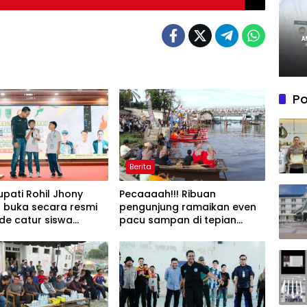
Po
Berita
upati Rohil Jhony
Pecaaaah!!! Ribuan
 buka secara resmi
pengunjung ramaikan even
de catur siswa
pacu sampan di tepian
paten Rohil
sungai Rokan ujung tanjung