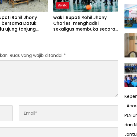
Berita
upati Rohil Jhony
wakil Bupati Rohil Jhony
s bersama Datuk
Charles menghadiri
u ujung tanjung
sekaligus membuka secara
i Af, hadiri dan
resmi Turnamen Futsal Awal
an turnamen sepak
Bros Cup 2025 di Bagan
tar RW se-
batu
huluan ujung tanjung
kan.
Ruas yang wajib ditandai
*
Kepem
. Aca
PLN Un
dan N
Jant