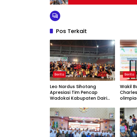
Pos Terkait
Berita
Berita
Leo Nardus Sihotang
Wakil B
Apresiasi Tim Pencap
Charles
Wadokai Kabupaten Dairi
olimpia
Yang Raih Medali Emas
sekabu