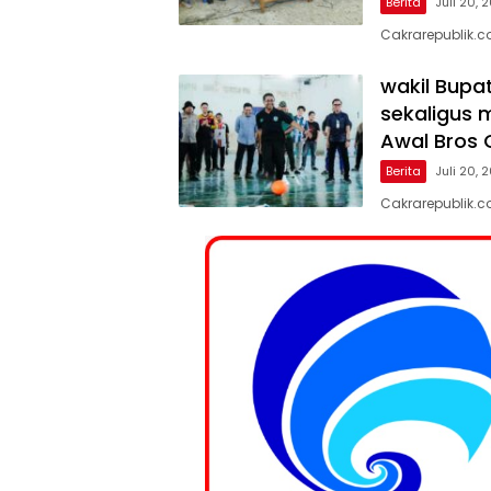
Berita
Juli 20, 
Cakrarepublik.c
wakil Bupa
sekaligus 
Awal Bros 
Berita
Juli 20, 
Cakrarepublik.c