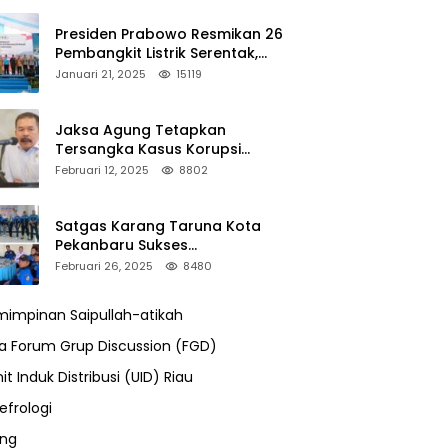
Presiden Prabowo Resmikan 26
Pembangkit Listrik Serentak,
PLTA Asahan 3 Jadi Sorotan
Januari 21, 2025
15119
Jaksa Agung Tetapkan
Tersangka Kasus Korupsi
Kehutanan, DPP Advokasi IPJI
Februari 12, 2025
8802
Desak Pengusutan Pajak RAPP
Satgas Karang Taruna Kota
Pekanbaru Sukses
Mengamankan Acara Temu
Februari 26, 2025
8480
Karya VII Karang Taruna
Pekanbaru
impinan Saipullah-atikah
ra Forum Grup Discussion (FGD)
it Induk Distribusi (UID) Riau
efrologi
ung