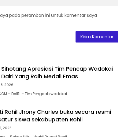
saya pada peramban ini untuk komentar saya
 Sihotang Apresiasi Tim Pencap Wadokai
Dairi Yang Raih Medali Emas
18, 2026
COM – DAIRI – Tim Pengcab wadokai…
ti Rohil Jhony Charles buka secara resmi
catur siswa sekabupaten Rohil
1, 2025
m — Rokan Hilir – Wakil Bupati Rohil…