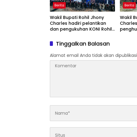
Berita
Berita
Wakil Bupati Rohil Jhony
Wakil B
Charles hadiri pelantikan
Charle
dan pengukuhan KONI Rohil
penghul
periode 2025 -2029 di
Syamsur
gedung Misran rais Bagan
resmik
Tinggalkan Balasan
siapi api
bola an
kepeng
Alamat email Anda tidak akan dipublikasi