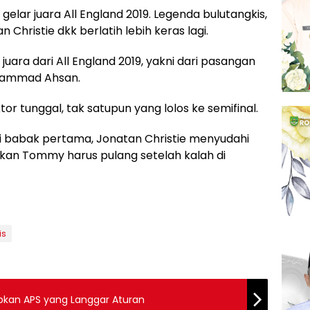
elar juara All England 2019. Legenda bulutangkis,
Christie dkk berlatih lebih keras lagi.
uara dari All England 2019, yakni dari pasangan
hammad Ahsan.
or tunggal, tak satupun yang lolos ke semifinal.
 di babak pertama, Jonatan Christie menyudahi
kan Tommy harus pulang setelah kalah di
is
ibkan APS yang Langgar Aturan