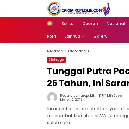
Langsung
ke
konten
Berita
Daerah
Nasional
Home
Polri
Lainnya
Galery
Beranda
Olahraga
Olahraga
Tunggal Putra Pac
25 Tahun, Ini Sar
Redaksicakrarepublik
1 Min Baca
Maret 17, 2019
Ini adalah contoh subtitle layout da
menambahkan fitur ini. Wajib menggun
salah satu.