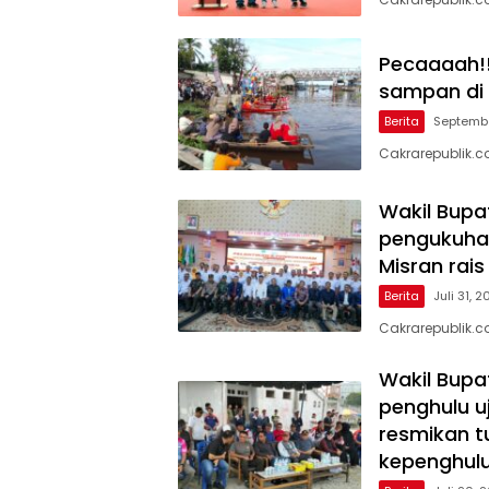
Pecaaaah!!
sampan di 
Berita
Septembe
Cakrarepublik.co
Wakil Bupat
pengukuhan
Misran rais
Berita
Juli 31, 
Cakrarepublik.c
Wakil Bupa
penghulu u
resmikan t
kepenghulu