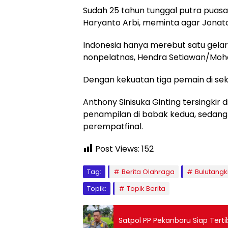
Sudah 25 tahun tunggal putra puasa g
Haryanto Arbi, meminta agar Jonatan 
Indonesia hanya merebut satu gelar j
nonpelatnas, Hendra Setiawan/Mo
Dengan kekuatan tiga pemain di sekt
Anthony Sinisuka Ginting tersingkir
penampilan di babak kedua, sedang
perempatfinal.
Post Views:
152
Tag:
Berita Olahraga
Bulutangk
Topik:
Topik Berita
Satpol PP Pekanbaru Siap Tert