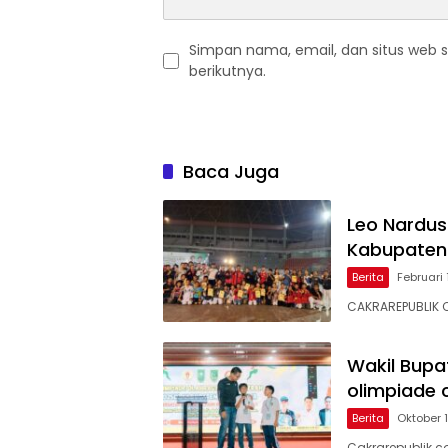
Simpan nama, email, dan situs web 
berikutnya.
Baca Juga
Leo Nardus
Kabupaten 
Berita
Februari 
CAKRAREPUBLIK 
Wakil Bupa
olimpiade 
Berita
Oktober 1
Cakrarepublik.co