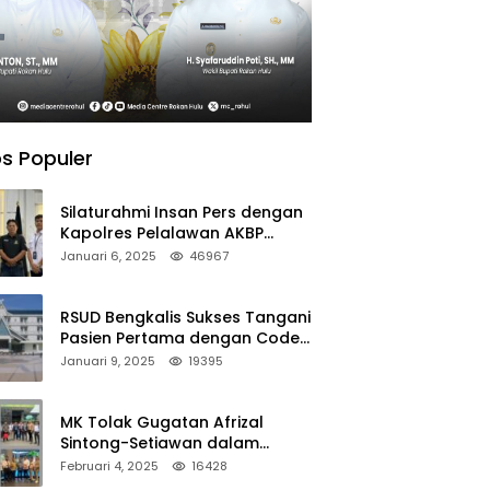
s Populer
Silaturahmi Insan Pers dengan
Kapolres Pelalawan AKBP
Afrizal Asri, S.I.K.
Januari 6, 2025
46967
RSUD Bengkalis Sukses Tangani
Pasien Pertama dengan Code
Stroke
Januari 9, 2025
19395
MK Tolak Gugatan Afrizal
Sintong-Setiawan dalam
Sengketa Pilkada Rokan Hilir
Februari 4, 2025
16428