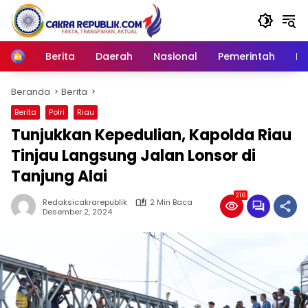
Langsung
ke
konten
Berita
Daerah
Nasional
Pemerintah
Ro
Home
Beranda
Berita
Berita
Polri
Riau
Tunjukkan Kepedulian, Kapolda Riau
Tinjau Langsung Jalan Lonsor di
Tanjung Alai
216
Redaksicakrarepublik
2 Min Baca
Desember 2, 2024