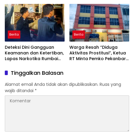
Presisi 2026 Hadirkan Aksi
Kebangsaan dan
Nyata untuk Rakyat
Kepedulian Sosial
Berita
Berita
Deteksi Dini Gangguan
Warga Resah “Diduga
Keamanan dan Ketertiban,
Aktivitas Prostitusi”, Ketua
Lapas Narkotika Rumbai
RT Minta Pemko Pekanbaru
Gelar Razia Rutin Blok
Periksa Legalitas dan
Hunian
Aktivitas Z Homestay di
Tinggalkan Balasan
Jalan Tanjung Datuk
Alamat email Anda tidak akan dipublikasikan.
Ruas yang
wajib ditandai
*