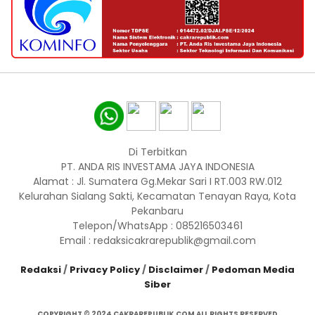
Di Terbitkan
PT. ANDA RIS INVESTAMA JAYA INDONESIA
Alamat : Jl. Sumatera Gg.Mekar Sari I RT.003 RW.012
Kelurahan Sialang Sakti, Kecamatan Tenayan Raya, Kota
Pekanbaru
Telepon/WhatsApp : 085216503461
Email : redaksicakrarepublik@gmail.com
Redaksi
/
Privacy Policy
/
Disclaimer
/
Pedoman Media
Siber
COPYRIGHT © 2024 CAKRAREPUBLIK.COM ALL RIGHTS RESERVED