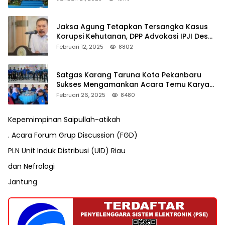
Jaksa Agung Tetapkan Tersangka Kasus
Korupsi Kehutanan, DPP Advokasi IPJI Desak
Pengusutan Pajak RAPP
Februari 12, 2025
8802
Satgas Karang Taruna Kota Pekanbaru
Sukses Mengamankan Acara Temu Karya
VII Karang Taruna Pekanbaru
Februari 26, 2025
8480
Kepemimpinan Saipullah-atikah
. Acara Forum Grup Discussion (FGD)
PLN Unit Induk Distribusi (UID) Riau
dan Nefrologi
Jantung