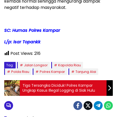
kembali normal sehingga mengurangi dampak
negatif terhadap masyarakat.
SC: Humas Polres Kampar
L/p: isar Topankk
Post Views:
216
Tag:
Jalan Longsor
Kapolda Riau
Polda Riau
Polres Kampar
Tanjung Alai
Tiga Tersangka Diciduk! Polres Kampar
Ungkap Kasus Illegal Logging di Siak Hulu