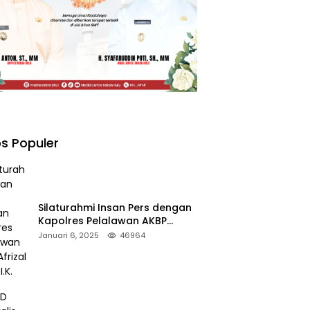
s Populer
Silaturahmi Insan Pers dengan
Kapolres Pelalawan AKBP
Afrizal Asri, S.I.K.
Januari 6, 2025
46964