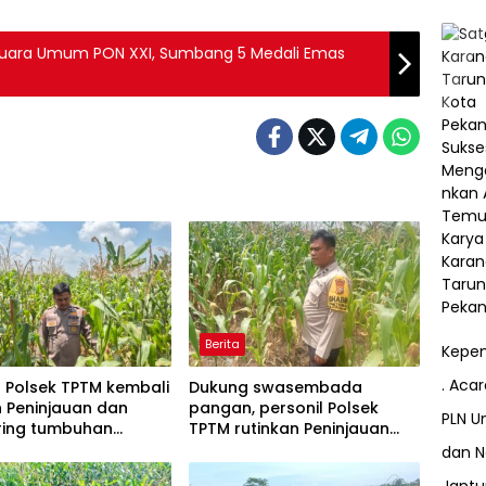
Juara Umum PON XXI, Sumbang 5 Medali Emas
Berita
Kepem
. Aca
l Polsek TPTM kembali
Dukung swasembada
 Peninjauan dan
pangan, personil Polsek
PLN Un
ring tumbuhan
TPTM rutinkan Peninjauan
pipil di wilayah
dan monitoring jagung pipil
dan N
Polsek TPTM
di wilayah hukum Polsek
Jant