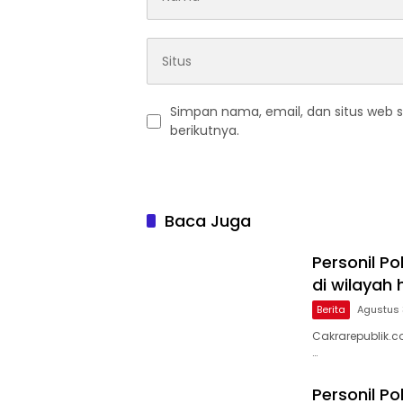
Simpan nama, email, dan situs web 
berikutnya.
Baca Juga
Personil Po
di wilayah
Berita
Agustus 
Cakrarepublik.c
…
Personil P