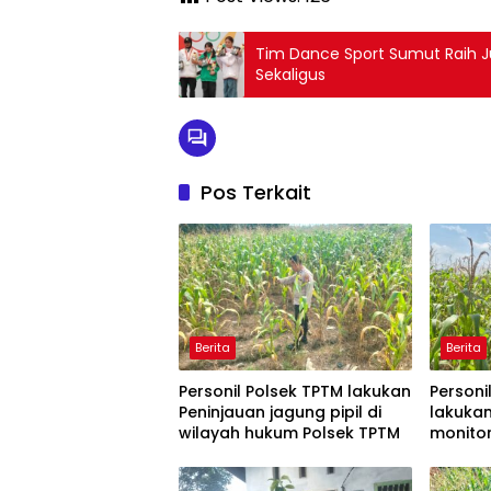
Tim Dance Sport Sumut Raih 
Sekaligus
Pos Terkait
Berita
Berita
Personil Polsek TPTM lakukan
Personi
Peninjauan jagung pipil di
lakukan
wilayah hukum Polsek TPTM
monito
jagung 
hukum 