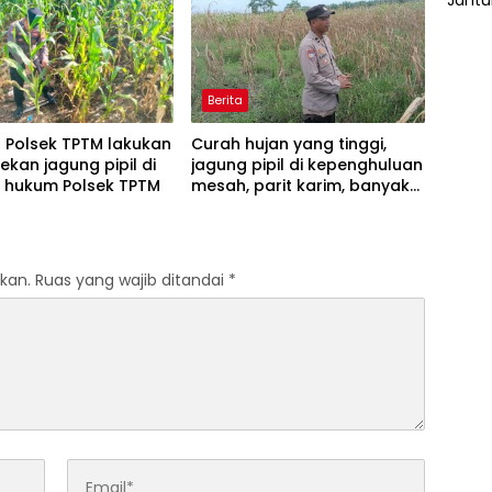
TPTM
Berita
l Polsek TPTM lakukan
Curah hujan yang tinggi,
kan jagung pipil di
jagung pipil di kepenghuluan
h hukum Polsek TPTM
mesah, parit karim, banyak
tumbuhan terendam dan
mati, personil TPTM gerak
cepat turun langsung
meninjau kelapangan
kan.
Ruas yang wajib ditandai
*