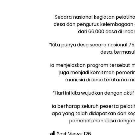
Secara nasional kegiatan pelati
desa dan pengurus kelembagaan d
dari 66.000 desa di Ind
“Kita punya desa secara nasional 7
desa, termasuk
Ia menjelaskan program tersebut m
juga menjadi komitmen pemeri
manusia di desa terutama m
“Hari ini kita wujudkan dengan akti
Ia berharap seluruh peserta pela
apa yang telah didapatkan dari ke
pemerintahan desa dengan
Post Views:
126