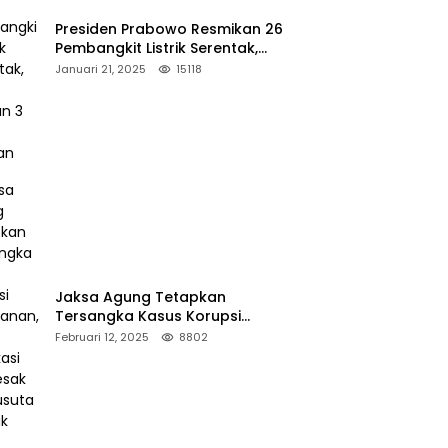
Presiden Prabowo Resmikan 26
Pembangkit Listrik Serentak,
PLTA Asahan 3 Jadi Sorotan
Januari 21, 2025
15118
Jaksa Agung Tetapkan
Tersangka Kasus Korupsi
Kehutanan, DPP Advokasi IPJI
Februari 12, 2025
8802
Desak Pengusutan Pajak RAPP