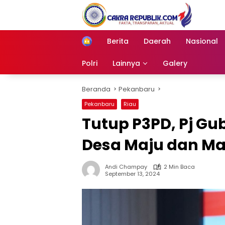
Langsung
ke
konten
Berita
Daerah
Nasional
Home
Polri
Lainnya
Galery
Beranda
Pekanbaru
Pekanbaru
Riau
Tutup P3PD, Pj Gu
Desa Maju dan Man
Andi Champay
2 Min Baca
September 13, 2024