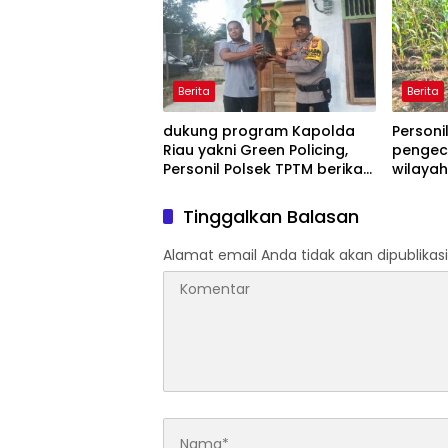
Berita
Berita
dukung program Kapolda
Personi
Riau yakni Green Policing,
pengece
Personil Polsek TPTM berikan
wilaya
bibit tanaman matoa
kepada masyarakat
Tinggalkan Balasan
Alamat email Anda tidak akan dipublikasi