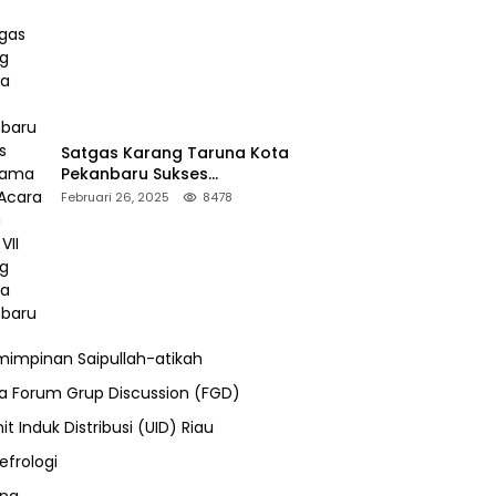
Satgas Karang Taruna Kota
Pekanbaru Sukses
Mengamankan Acara Temu
Februari 26, 2025
8478
Karya VII Karang Taruna
Pekanbaru
impinan Saipullah-atikah
ra Forum Grup Discussion (FGD)
it Induk Distribusi (UID) Riau
efrologi
ung