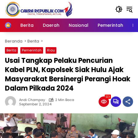
Langsung
ke
konten
Berita
Daerah
Nasional
Pemerintah
Ro
Home
Beranda
Berita
Berita
Pemerintah
Riau
Usai Tangkap Pelaku Pencurian
Kabel PLN, Kapolsek Siak Hulu Ajak
Masyarakat Bersinergi Perangi Hoak
Dalam Pilkada 2024
123
Andi Champay
2 Min Baca
September 2, 2024