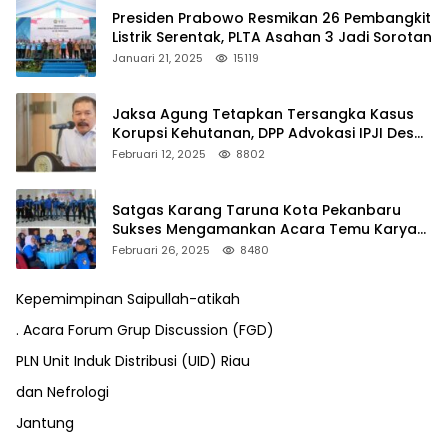
Presiden Prabowo Resmikan 26 Pembangkit
Listrik Serentak, PLTA Asahan 3 Jadi Sorotan
Januari 21, 2025
15119
Jaksa Agung Tetapkan Tersangka Kasus
Korupsi Kehutanan, DPP Advokasi IPJI Desak
Pengusutan Pajak RAPP
Februari 12, 2025
8802
Satgas Karang Taruna Kota Pekanbaru
Sukses Mengamankan Acara Temu Karya
VII Karang Taruna Pekanbaru
Februari 26, 2025
8480
Kepemimpinan Saipullah-atikah
. Acara Forum Grup Discussion (FGD)
PLN Unit Induk Distribusi (UID) Riau
dan Nefrologi
Jantung