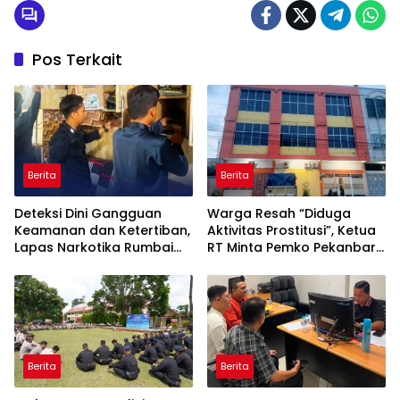
Pos Terkait
Berita
Berita
Deteksi Dini Gangguan
Warga Resah “Diduga
Keamanan dan Ketertiban,
Aktivitas Prostitusi”, Ketua
Lapas Narkotika Rumbai
RT Minta Pemko Pekanbaru
Gelar Razia Rutin Blok
Periksa Legalitas dan
Hunian
Aktivitas Z Homestay di
Jalan Tanjung Datuk
Berita
Berita