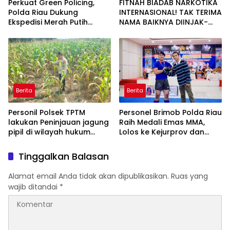
Perkuat Green Policing,
FITNAH BIADAB NARKOTIKA
Polda Riau Dukung
INTERNASIONAL! TAK TERIMA
Ekspedisi Merah Putih
NAMA BAIKNYA DIINJAK-
Presisi Melalui Pelatihan
INJAK, ANDI MORENA
Penanaman Mangrove
DECLARE WAR: SIAP Bantai
DAN SERET AKUN PEMBUNUH
KARAKTER KE PENJARA
POLDA KEPRI!
Berita
Berita
Personil Polsek TPTM
Personel Brimob Polda Riau
lakukan Peninjauan jagung
Raih Medali Emas MMA,
pipil di wilayah hukum
Lolos ke Kejurprov dan
Polsek TPTM
Porprov
Tinggalkan Balasan
Alamat email Anda tidak akan dipublikasikan.
Ruas yang
wajib ditandai
*