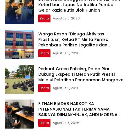
Ketertiban, Lapas Narkotika Rumbai
Gelar Razia Rutin Blok Hunian
Berita
Agustus 6, 2026
Warga Resah “Diduga Aktivitas
Prostitusi”, Ketua RT Minta Pemko
Pekanbaru Periksa Legalitas dan
Aktivitas Z Homestay di Jalan Tanjung
Berita
Agustus 5, 2026
Datuk
Perkuat Green Policing, Polda Riau
Dukung Ekspedisi Merah Putih Presisi
Melalui Pelatihan Penanaman Mangrove
Berita
Agustus 5, 2026
FITNAH BIADAB NARKOTIKA
INTERNASIONAL! TAK TERIMA NAMA
BAIKNYA DIINJAK-INJAK, ANDI MORENA
DECLARE WAR: SIAP Bantai DAN SERET
Berita
Agustus 3, 2026
AKUN PEMBUNUH KARAKTER KE PENJARA