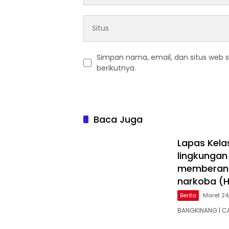
Simpan nama, email, dan situs web 
berikutnya.
Baca Juga
Lapas Kela
lingkungan
memberant
narkoba (Ha
Berita
Maret 24
BANGKINANG | CA