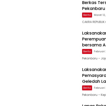
Berkas Ter
Pekanbaru 
Berita
Maret 12
CAKRA REPUBLIK
Laksanakan
Perempuan 
bersama A
Berita
Februari 
Pekanbaru – Ja
Laksanakan
Pemasyara
Geledah La
Berita
Februari
Pekanbaru – Kep
Lapas Peka