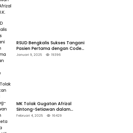
RSUD Bengkalis Sukses Tangani
Pasien Pertama dengan Code
Stroke
Januari 9, 2025
19396
MK Tolak Gugatan Afrizal
Sintong-Setiawan dalam
Sengketa Pilkada Rokan Hilir
Februari 4, 2025
16429