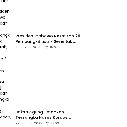
Presiden Prabowo Resmikan 26
Pembangkit Listrik Serentak,
PLTA Asahan 3 Jadi Sorotan
Januari 21, 2025
15121
Jaksa Agung Tetapkan
Tersangka Kasus Korupsi
Kehutanan, DPP Advokasi IPJI
Februari 12, 2025
8803