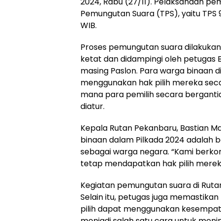
2024, Rabu (27/11). Pelaksanaan pe
Pemungutan Suara (TPS), yaitu TPS 90
WIB.
Proses pemungutan suara dilakuk
ketat dan didampingi oleh petugas Ba
masing Paslon. Para warga binaan d
menggunakan hak pilih mereka secara 
mana para pemilih secara bergantia
diatur.
Kepala Rutan Pekanbaru, Bastian M
binaan dalam Pilkada 2024 adalah 
sebagai warga negara. “Kami berk
tetap mendapatkan hak pilih mereka.
Kegiatan pemungutan suara di Rutan
Selain itu, petugas juga memastika
pilih dapat menggunakan kesempatan
menjadi salah satu cara untuk menin