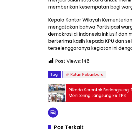
memberikan kesempatan bagi warga 
Kepala Kantor Wilayah Kementerian 
mengatakan bahwa Partisipasi war
demokrasi di Indonesia inklusif da
berterima kasih kepada KPU dan se
terselenggaranya kegiatan ini dengan
Post Views:
148
Tag:
Rutan Pekanbaru
Pilkada Serentak Berlangsung, 
Monitoring Langsung ke TPS
Pos Terkait
Berita
Berita