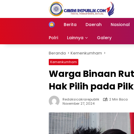
Langsung
ke
konten
Berita
Daerah
Nasional
Home
Polri
Lainnya
Galery
Beranda
Kemenkumham
Kemenkumham
Warga Binaan Ru
Hak Pilih pada Pil
Redaksicakrarepublik
2 Min Baca
November 27, 2024