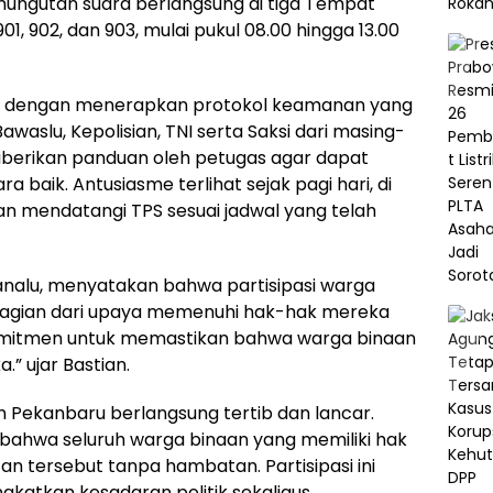
mungutan suara berlangsung di tiga Tempat
1, 902, dan 903, mulai pukul 08.00 hingga 13.00
an dengan menerapkan protokol keamanan yang
waslu, Kepolisian, TNI serta Saksi dari masing-
iberikan panduan oleh petugas agar dapat
baik. Antusiasme terlihat sejak pagi hari, di
n mendatangi TPS sesuai jadwal yang telah
analu, menyatakan bahwa partisipasi warga
bagian dari upaya memenuhi hak-hak mereka
omitmen untuk memastikan bahwa warga binaan
” ujar Bastian.
 Pekanbaru berlangsung tertib dan lancar.
n bahwa seluruh warga binaan yang memiliki hak
 tersebut tanpa hambatan. Partisipasi ini
gkatkan kesadaran politik sekaligus