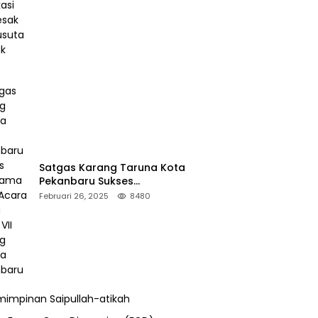
Desak Pengusutan Pajak RAPP
Satgas Karang Taruna Kota
Pekanbaru Sukses
Mengamankan Acara Temu
Februari 26, 2025
8480
Karya VII Karang Taruna
Pekanbaru
impinan Saipullah-atikah