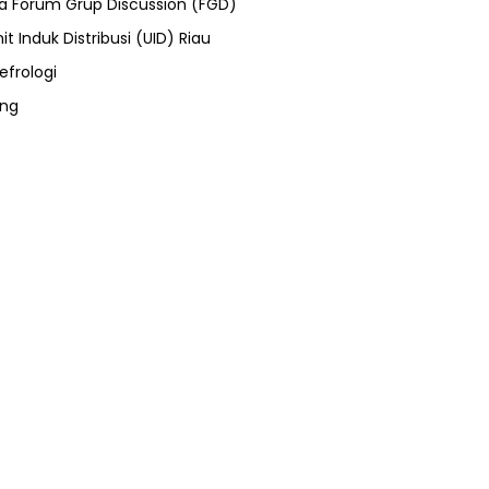
ra Forum Grup Discussion (FGD)
it Induk Distribusi (UID) Riau
efrologi
ung