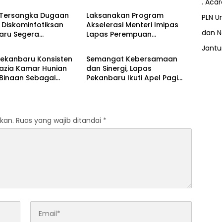
. Aca
 Tersangka Dugaan
Laksanakan Program
PLN Un
 Diskominfotiksan
Akselerasi Menteri Imipas
dan N
aru Segera
Lapas Perempuan
Berita
hkan ke Pengadilan
Pekanbaru Gelar Razia
Jant
Malam Hari bersama APH
Pekanbaru Konsisten
Semangat Kebersamaan
Razia Kamar Hunian
dan Sinergi, Lapas
Binaan Sebagai
Pekanbaru Ikuti Apel Pagi
h Konkret Berantas
Bersama
ran Narkoba dan
Penipuan
kan.
Ruas yang wajib ditandai
*