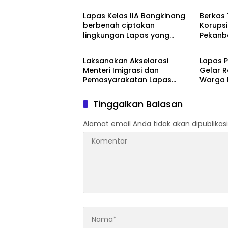
Lapas Kelas IIA Bangkinang
Berkas
berbenah ciptakan
Korupsi
lingkungan Lapas yang
Pekanb
Berita
Berita
bersih dan aman serta
Dilimpa
memberantas Handphone,
Laksanakan Akselarasi
Lapas 
pungutan liar dan narkoba
Menteri Imigrasi dan
Gelar 
(Halinar).
Pemasyarakatan Lapas
Warga 
Perempuan Pekanbaru
Langka
Geledah Lagi Kamar Hunian
Perede
Tinggalkan Balasan
Modus 
Alamat email Anda tidak akan dipublikasi