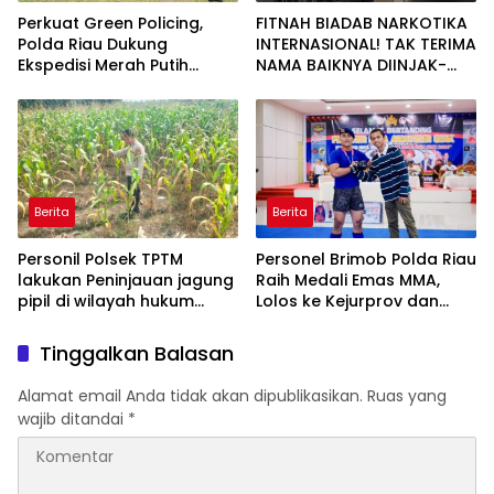
Perkuat Green Policing,
FITNAH BIADAB NARKOTIKA
Polda Riau Dukung
INTERNASIONAL! TAK TERIMA
Ekspedisi Merah Putih
NAMA BAIKNYA DIINJAK-
Presisi Melalui Pelatihan
INJAK, ANDI MORENA
Penanaman Mangrove
DECLARE WAR: SIAP Bantai
DAN SERET AKUN PEMBUNUH
KARAKTER KE PENJARA
POLDA KEPRI!
Berita
Berita
Personil Polsek TPTM
Personel Brimob Polda Riau
lakukan Peninjauan jagung
Raih Medali Emas MMA,
pipil di wilayah hukum
Lolos ke Kejurprov dan
Polsek TPTM
Porprov
Tinggalkan Balasan
Alamat email Anda tidak akan dipublikasikan.
Ruas yang
wajib ditandai
*