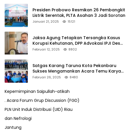
Presiden Prabowo Resmikan 26 Pembangkit
Listrik Serentak, PLTA Asahan 3 Jadi Sorotan
Januari 21, 2025
15121
Jaksa Agung Tetapkan Tersangka Kasus
Korupsi Kehutanan, DPP Advokasi IPJI Desak
Pengusutan Pajak RAPP
Februari 12, 2025
8802
Satgas Karang Taruna Kota Pekanbaru
Sukses Mengamankan Acara Temu Karya
VII Karang Taruna Pekanbaru
Februari 26, 2025
8480
Kepemimpinan Saipullah-atikah
. Acara Forum Grup Discussion (FGD)
PLN Unit Induk Distribusi (UID) Riau
dan Nefrologi
Jantung