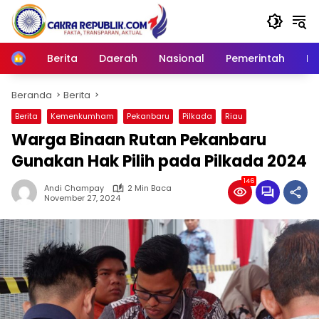
Langsung
ke
konten
Berita
Daerah
Nasional
Pemerintah
Ro
Home
Beranda
Berita
Berita
Kemenkumham
Pekanbaru
Pilkada
Riau
Warga Binaan Rutan Pekanbaru
Gunakan Hak Pilih pada Pilkada 2024
146
Andi Champay
2 Min Baca
November 27, 2024