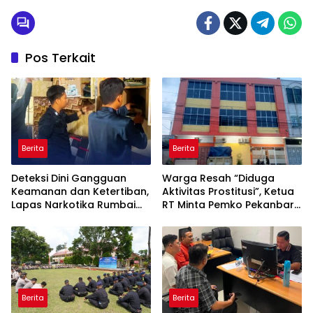
Pos Terkait
Berita
Berita
Deteksi Dini Gangguan
Warga Resah “Diduga
Keamanan dan Ketertiban,
Aktivitas Prostitusi”, Ketua
Lapas Narkotika Rumbai
RT Minta Pemko Pekanbaru
Gelar Razia Rutin Blok
Periksa Legalitas dan
Hunian
Aktivitas Z Homestay di
Jalan Tanjung Datuk
Berita
Berita