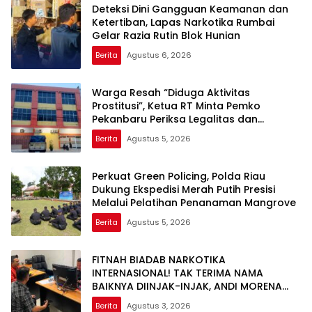
Deteksi Dini Gangguan Keamanan dan
Ketertiban, Lapas Narkotika Rumbai
Gelar Razia Rutin Blok Hunian
Berita
Agustus 6, 2026
Warga Resah “Diduga Aktivitas
Prostitusi”, Ketua RT Minta Pemko
Pekanbaru Periksa Legalitas dan
Aktivitas Z Homestay di Jalan Tanjung
Berita
Agustus 5, 2026
Datuk
Perkuat Green Policing, Polda Riau
Dukung Ekspedisi Merah Putih Presisi
Melalui Pelatihan Penanaman Mangrove
Berita
Agustus 5, 2026
FITNAH BIADAB NARKOTIKA
INTERNASIONAL! TAK TERIMA NAMA
BAIKNYA DIINJAK-INJAK, ANDI MORENA
DECLARE WAR: SIAP Bantai DAN SERET
Berita
Agustus 3, 2026