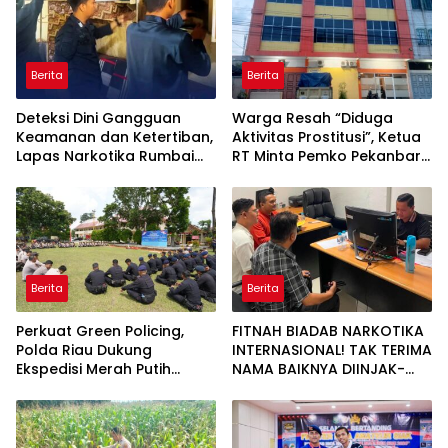
Berita
Berita
Deteksi Dini Gangguan
Warga Resah “Diduga
Keamanan dan Ketertiban,
Aktivitas Prostitusi”, Ketua
Lapas Narkotika Rumbai
RT Minta Pemko Pekanbaru
Gelar Razia Rutin Blok
Periksa Legalitas dan
Hunian
Aktivitas Z Homestay di
Jalan Tanjung Datuk
Berita
Berita
Perkuat Green Policing,
FITNAH BIADAB NARKOTIKA
Polda Riau Dukung
INTERNASIONAL! TAK TERIMA
Ekspedisi Merah Putih
NAMA BAIKNYA DIINJAK-
Presisi Melalui Pelatihan
INJAK, ANDI MORENA
Penanaman Mangrove
DECLARE WAR: SIAP Bantai
DAN SERET AKUN PEMBUNUH
KARAKTER KE PENJARA