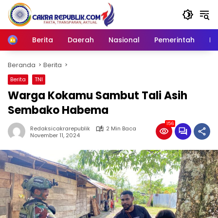
Langsung
ke
konten
Berita
Daerah
Nasional
Pemerintah
Ro
Home
Beranda
Berita
Berita
TNI
Warga Kokamu Sambut Tali Asih
Sembako Habema
156
Redaksicakrarepublik
2 Min Baca
November 11, 2024