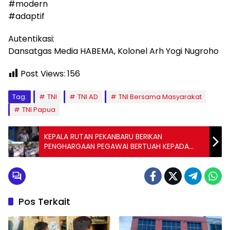
#modern
#adaptif
Autentikasi:
Dansatgas Media HABEMA, Kolonel Arh Yogi Nugroho
Post Views:
156
Tag:
TNI
TNI AD
TNI Bersama Masyarakat
TNI Papua
KEPALA RUTAN PEKANBARU BERIKAN
PENGHARGAAN PEGAWAI BERTUAH KEPADA
DUA PEGAWAI TERBAIK
Pos Terkait