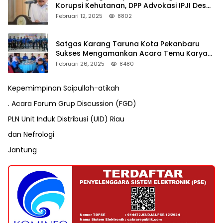
Korupsi Kehutanan, DPP Advokasi IPJI Desak
Pengusutan Pajak RAPP
Februari 12, 2025
8802
Satgas Karang Taruna Kota Pekanbaru
Sukses Mengamankan Acara Temu Karya
VII Karang Taruna Pekanbaru
Februari 26, 2025
8480
Kepemimpinan Saipullah-atikah
. Acara Forum Grup Discussion (FGD)
PLN Unit Induk Distribusi (UID) Riau
dan Nefrologi
Jantung