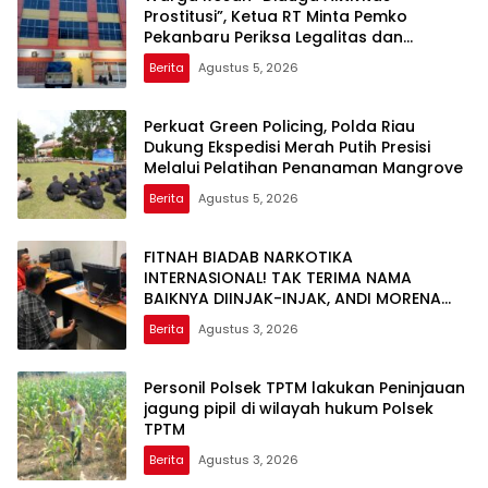
Prostitusi”, Ketua RT Minta Pemko
Pekanbaru Periksa Legalitas dan
Aktivitas Z Homestay di Jalan Tanjung
Berita
Agustus 5, 2026
Datuk
Perkuat Green Policing, Polda Riau
Dukung Ekspedisi Merah Putih Presisi
Melalui Pelatihan Penanaman Mangrove
Berita
Agustus 5, 2026
FITNAH BIADAB NARKOTIKA
INTERNASIONAL! TAK TERIMA NAMA
BAIKNYA DIINJAK-INJAK, ANDI MORENA
DECLARE WAR: SIAP Bantai DAN SERET
Berita
Agustus 3, 2026
AKUN PEMBUNUH KARAKTER KE PENJARA
POLDA KEPRI!
Personil Polsek TPTM lakukan Peninjauan
jagung pipil di wilayah hukum Polsek
TPTM
Berita
Agustus 3, 2026