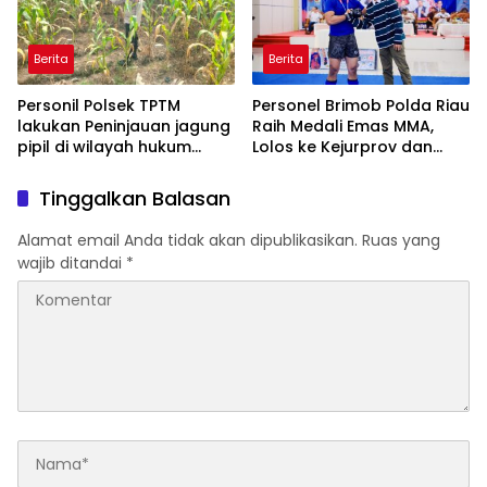
POLDA KEPRI!
Berita
Berita
Personil Polsek TPTM
Personel Brimob Polda Riau
lakukan Peninjauan jagung
Raih Medali Emas MMA,
pipil di wilayah hukum
Lolos ke Kejurprov dan
Polsek TPTM
Porprov
Tinggalkan Balasan
Alamat email Anda tidak akan dipublikasikan.
Ruas yang
wajib ditandai
*