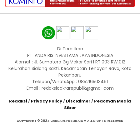
Di Terbitkan
PT. ANDA RIS INVESTAMA JAYA INDONESIA
Alamat : Jl. Sumatera Gg.Mekar Sari I RT.003 RW.012
Kelurahan Sialang Sakti, Kecamatan Tenayan Raya, Kota
Pekanbaru
Telepon/WhatsApp : 085216503461
Email : redaksicakrarepublik@gmail.com
Redaksi
/
Privacy Policy
/
Disclaimer
/
Pedoman Media
Siber
COPYRIGHT © 2024 CAKRAREPUBLIK.COM ALL RIGHTS RESERVED