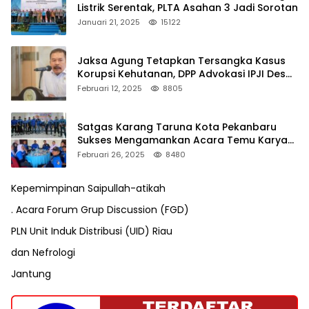
Listrik Serentak, PLTA Asahan 3 Jadi Sorotan
Januari 21, 2025
15122
Jaksa Agung Tetapkan Tersangka Kasus
Korupsi Kehutanan, DPP Advokasi IPJI Desak
Pengusutan Pajak RAPP
Februari 12, 2025
8805
Satgas Karang Taruna Kota Pekanbaru
Sukses Mengamankan Acara Temu Karya
VII Karang Taruna Pekanbaru
Februari 26, 2025
8480
Kepemimpinan Saipullah-atikah
. Acara Forum Grup Discussion (FGD)
PLN Unit Induk Distribusi (UID) Riau
dan Nefrologi
Jantung