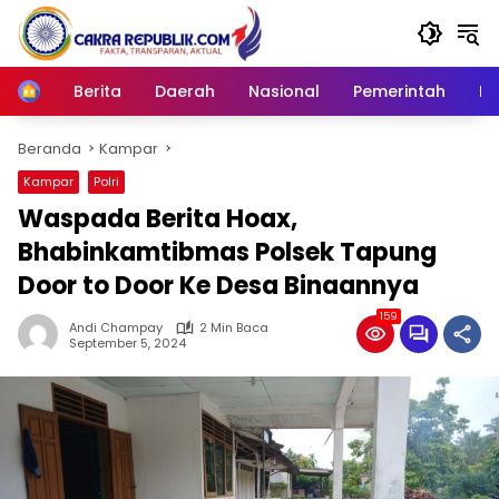
Langsung
ke
konten
Berita
Daerah
Nasional
Pemerintah
Ro
Home
Beranda
Kampar
Kampar
Polri
Waspada Berita Hoax,
Bhabinkamtibmas Polsek Tapung
Door to Door Ke Desa Binaannya
159
Andi Champay
2 Min Baca
September 5, 2024