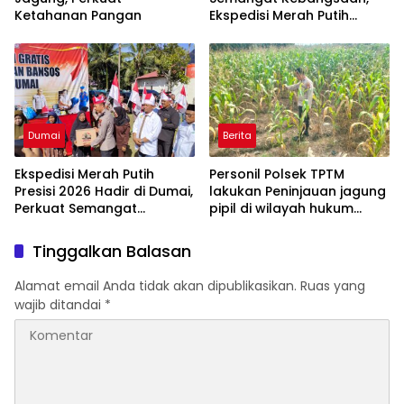
Ketahanan Pangan
Ekspedisi Merah Putih
Presisi 2026 Hadirkan Aksi
Nyata untuk Rakyat
Dumai
Berita
Ekspedisi Merah Putih
Personil Polsek TPTM
Presisi 2026 Hadir di Dumai,
lakukan Peninjauan jagung
Perkuat Semangat
pipil di wilayah hukum
Kebangsaan dan
Polsek TPTM
Kepedulian Sosial
Tinggalkan Balasan
Alamat email Anda tidak akan dipublikasikan.
Ruas yang
wajib ditandai
*