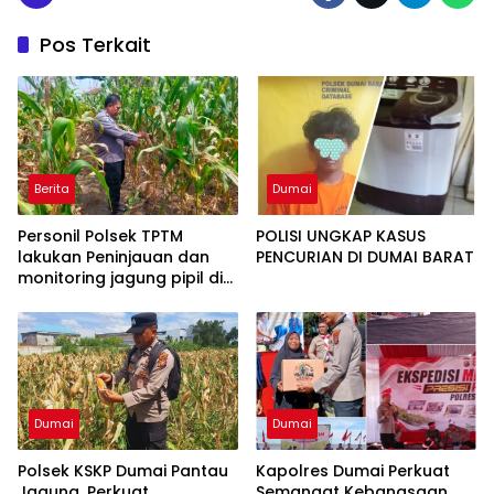
Pos Terkait
Berita
Dumai
Personil Polsek TPTM
POLISI UNGKAP KASUS
lakukan Peninjauan dan
PENCURIAN DI DUMAI BARAT
monitoring jagung pipil di
wilayah hukum Polsek
TPTM
Dumai
Dumai
Polsek KSKP Dumai Pantau
Kapolres Dumai Perkuat
Jagung, Perkuat
Semangat Kebangsaan,