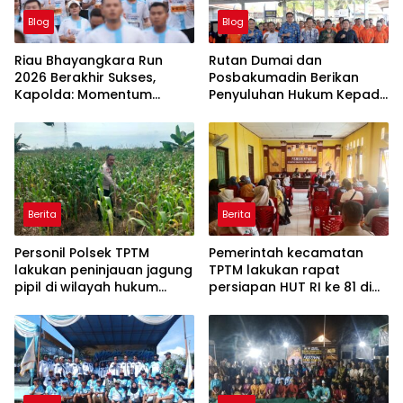
Blog
Blog
Riau Bhayangkara Run
Rutan Dumai dan
2026 Berakhir Sukses,
Posbakumadin Berikan
Kapolda: Momentum
Penyuluhan Hukum Kepada
Gerakkan Ekonomi dan
Warga Binaan.
Perkuat Sport Tourism Riau
Berita
Berita
Personil Polsek TPTM
Pemerintah kecamatan
lakukan peninjauan jagung
TPTM lakukan rapat
pipil di wilayah hukum
persiapan HUT RI ke 81 di
Polsek TPTM
aula kantor camat TPTM