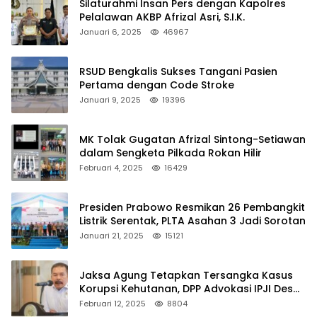
Silaturahmi Insan Pers dengan Kapolres
Pelalawan AKBP Afrizal Asri, S.I.K.
Januari 6, 2025
46967
RSUD Bengkalis Sukses Tangani Pasien
Pertama dengan Code Stroke
Januari 9, 2025
19396
MK Tolak Gugatan Afrizal Sintong-Setiawan
dalam Sengketa Pilkada Rokan Hilir
Februari 4, 2025
16429
Presiden Prabowo Resmikan 26 Pembangkit
Listrik Serentak, PLTA Asahan 3 Jadi Sorotan
Januari 21, 2025
15121
Jaksa Agung Tetapkan Tersangka Kasus
Korupsi Kehutanan, DPP Advokasi IPJI Desak
Pengusutan Pajak RAPP
Februari 12, 2025
8804