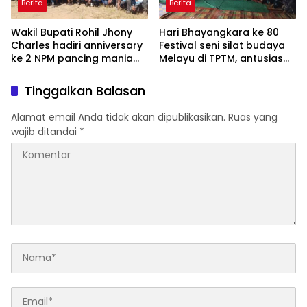
Berita
Berita
Wakil Bupati Rohil Jhony
Hari Bhayangkara ke 80
Charles hadiri anniversary
Festival seni silat budaya
ke 2 NPM pancing mania
Melayu di TPTM, antusias
bagan Sinembah yang
masyarakat yang datang
diikuti 1154 peserta dari
bukan hanya dari Rohil,
Tinggalkan Balasan
berbagai wilayah di pulau
bahkan dari luar
sumatera
kabupaten Rohil
Alamat email Anda tidak akan dipublikasikan.
Ruas yang
wajib ditandai
*