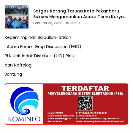
Satgas Karang Taruna Kota Pekanbaru
Sukses Mengamankan Acara Temu Karya
VII Karang Taruna Pekanbaru
Februari 26, 2025
8480
Kepemimpinan Saipullah-atikah
. Acara Forum Grup Discussion (FGD)
PLN Unit Induk Distribusi (UID) Riau
dan Nefrologi
Jantung