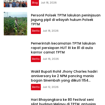
Blog
Juli 18, 2026
Personil Polsek TPTM lakukan peninjauan
jagung pipil di wilayah hukum Polsek
TPTM
Berita
Juli 18, 2026
Pemerintah kecamatan TPTM lakukan
rapat persiapan HUT RI ke 81 di aula
kantor camat TPTM
Berita
Juli 16, 2026
Wakil Bupati Rohil Jhony Charles hadiri
anniversary ke 2 NPM pancing mania
bagan Sinembah yang diikuti 1154
peserta dari berbagai wilayah di pulau
Berita
Juli 12, 2026
sumatera
Hari Bhayangkara ke 80 Festival seni
silat budaya Melayu di TPTM, antusias