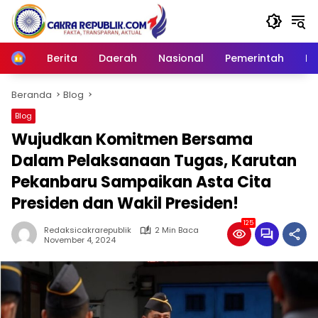
Langsung
ke
konten
Berita
Daerah
Nasional
Pemerintah
Ro
Home
Beranda
Blog
Blog
Wujudkan Komitmen Bersama
Dalam Pelaksanaan Tugas, Karutan
Pekanbaru Sampaikan Asta Cita
Presiden dan Wakil Presiden!
125
Redaksicakrarepublik
2 Min Baca
November 4, 2024