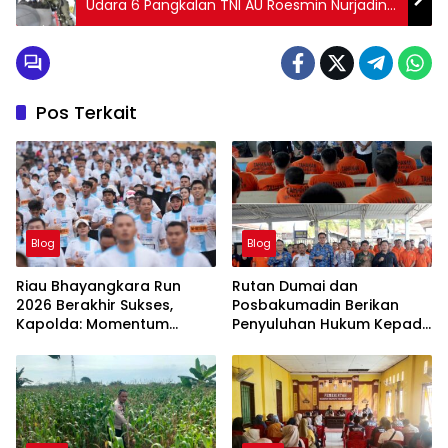
Udara 6 Pangkalan TNI AU Roesmin Nurjadin
resmi berangkat menuju Jakarta
Pos Terkait
Blog
Blog
Riau Bhayangkara Run
Rutan Dumai dan
2026 Berakhir Sukses,
Posbakumadin Berikan
Kapolda: Momentum
Penyuluhan Hukum Kepada
Gerakkan Ekonomi dan
Warga Binaan.
Perkuat Sport Tourism Riau