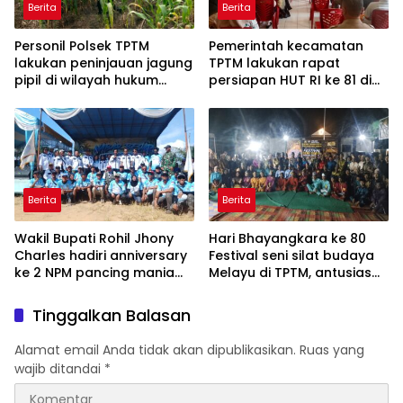
Berita
Berita
Personil Polsek TPTM
Pemerintah kecamatan
lakukan peninjauan jagung
TPTM lakukan rapat
pipil di wilayah hukum
persiapan HUT RI ke 81 di
Polsek TPTM
aula kantor camat TPTM
Berita
Berita
Wakil Bupati Rohil Jhony
Hari Bhayangkara ke 80
Charles hadiri anniversary
Festival seni silat budaya
ke 2 NPM pancing mania
Melayu di TPTM, antusias
bagan Sinembah yang
masyarakat yang datang
diikuti 1154 peserta dari
bukan hanya dari Rohil,
Tinggalkan Balasan
berbagai wilayah di pulau
bahkan dari luar
sumatera
kabupaten Rohil
Alamat email Anda tidak akan dipublikasikan.
Ruas yang
wajib ditandai
*