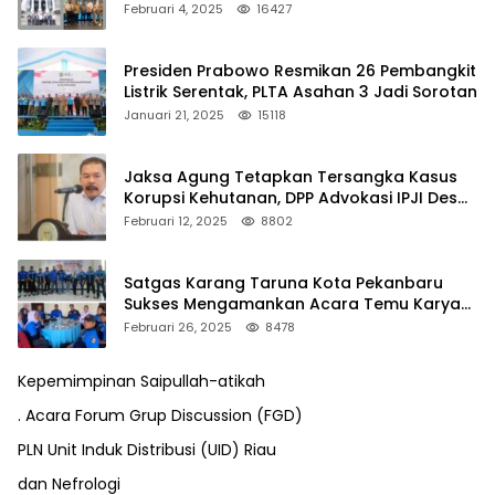
Februari 4, 2025
16427
Presiden Prabowo Resmikan 26 Pembangkit
Listrik Serentak, PLTA Asahan 3 Jadi Sorotan
Januari 21, 2025
15118
Jaksa Agung Tetapkan Tersangka Kasus
Korupsi Kehutanan, DPP Advokasi IPJI Desak
Pengusutan Pajak RAPP
Februari 12, 2025
8802
Satgas Karang Taruna Kota Pekanbaru
Sukses Mengamankan Acara Temu Karya
VII Karang Taruna Pekanbaru
Februari 26, 2025
8478
Kepemimpinan Saipullah-atikah
. Acara Forum Grup Discussion (FGD)
PLN Unit Induk Distribusi (UID) Riau
dan Nefrologi