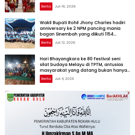
Berita
Juli 16, 2026
Wakil Bupati Rohil Jhony Charles hadiri
anniversary ke 2 NPM pancing mania
bagan Sinembah yang diikuti 1154
peserta dari berbagai wilayah di pulau
Berita
Juli 12, 2026
sumatera
Hari Bhayangkara ke 80 Festival seni
silat budaya Melayu di TPTM, antusias
masyarakat yang datang bukan hanya
dari Rohil, bahkan dari luar kabupaten
Berita
Juli 4, 2026
Rohil