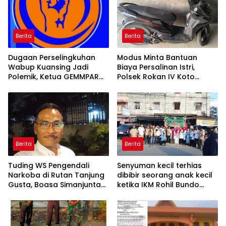
Berita
Berita
Dugaan Perselingkuhan
Modus Minta Bantuan
Wabup Kuansing Jadi
Biaya Persalinan Istri,
Polemik, Ketua GEMMPAR
Polsek Rokan IV Koto
KUANSING; Semua Pihak
Amankan Pelaku Penipuan
Bisa Dilaporkan
Berita
Berita
Tuding WS Pengendali
Senyuman kecil terhias
Narkoba di Rutan Tanjung
dibibir seorang anak kecil
Gusta, Boasa Simanjuntak:
ketika IKM Rohil Bundo
Ada Dugaan Upaya
kanduang bagikan takjil
Pemerasan
gratis di ujung tanjung