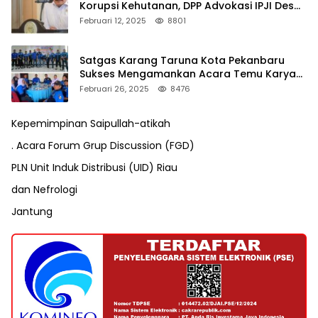
Korupsi Kehutanan, DPP Advokasi IPJI Desak
Pengusutan Pajak RAPP
Februari 12, 2025
8801
Satgas Karang Taruna Kota Pekanbaru
Sukses Mengamankan Acara Temu Karya
VII Karang Taruna Pekanbaru
Februari 26, 2025
8476
Kepemimpinan Saipullah-atikah
. Acara Forum Grup Discussion (FGD)
PLN Unit Induk Distribusi (UID) Riau
dan Nefrologi
Jantung