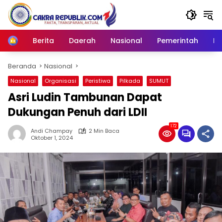
Langsung
ke
konten
Berita
Daerah
Nasional
Pemerintah
Ro
Home
Beranda
Nasional
Nasional
Organisasi
Peristiwa
Pilkada
SUMUT
Asri Ludin Tambunan Dapat
Dukungan Penuh dari LDII
172
Andi Champay
2 Min Baca
Oktober 1, 2024